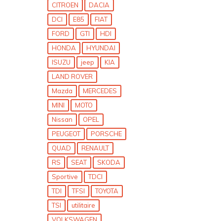
CITROEN
DACIA
DCI
E85
FIAT
FORD
GTI
HDI
HONDA
HYUNDAI
ISUZU
jeep
KIA
LAND ROVER
Mazda
MERCEDES
MINI
MOTO
Nissan
OPEL
PEUGEOT
PORSCHE
QUAD
RENAULT
RS
SEAT
SKODA
Sportive
TDCI
TDI
TFSI
TOYOTA
TSI
utilitaire
VOLKSWAGEN