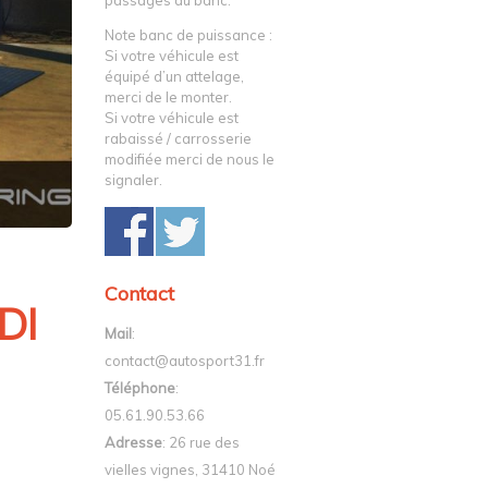
passages au banc.
Note banc de puissance :
Si votre véhicule est
équipé d’un attelage,
merci de le monter.
Si votre véhicule est
rabaissé / carrosserie
modifiée merci de nous le
signaler.
Contact
DI
Mail
:
contact@autosport31.fr
Téléphone
:
05.61.90.53.66
Adresse
: 26 rue des
vielles vignes, 31410 Noé