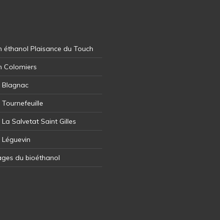
 éthanol Plaisance du Touch
n Colomiers
l Blagnac
 Tournefeuille
 La Salvetat Saint Gilles
l Léguevin
ages du bioéthanol