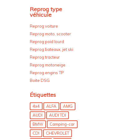
Reprog type
véhicule
Reprog voiture
Reprog moto, scooter
Reprog poid lourd
Reprog bateaux, jet ski
Reprog tracteur
Reprog motoneige
Reprog engins TP
Boite DSG
Étiquettes
4x4
ALFA
AMG
AUDI
AUDI TDI
BMW
Camping-car
CDI
CHEVROLET