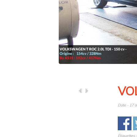
VO
Date - 17 a
Étiquettes 