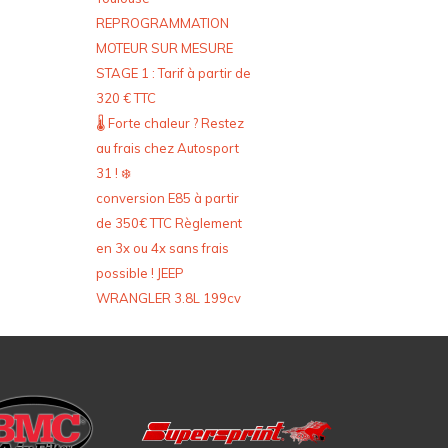
REPROGRAMMATION
MOTEUR SUR MESURE
STAGE 1 : Tarif à partir de
320 € TTC
🌡️ Forte chaleur ? Restez
au frais chez Autosport
31 ! ❄️
conversion E85 à partir
de 350€ TTC Règlement
en 3x ou 4x sans frais
possible ! JEEP
WRANGLER 3.8L 199cv