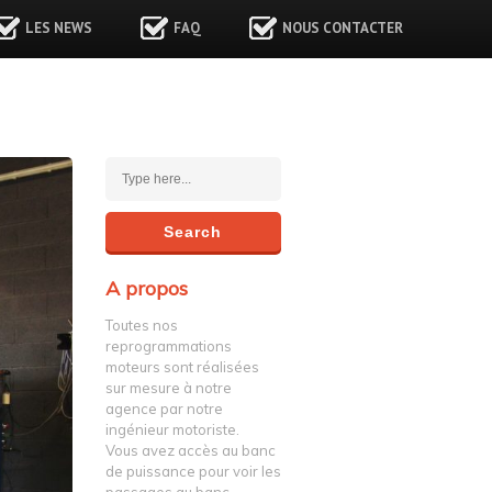
LES NEWS
FAQ
NOUS CONTACTER
A propos
Toutes nos
reprogrammations
moteurs sont réalisées
sur mesure à notre
agence par notre
ingénieur motoriste.
Vous avez accès au banc
de puissance pour voir les