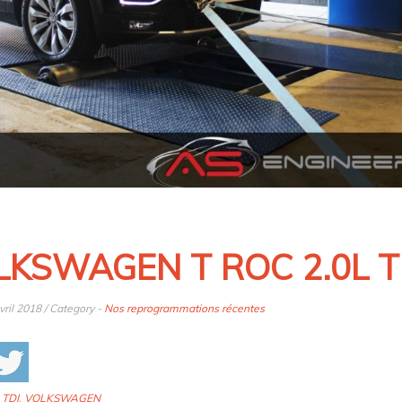
LKSWAGEN T ROC 2.0L T
vril 2018 / Category -
Nos reprogrammations récentes
:
TDI
,
VOLKSWAGEN