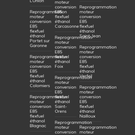
L’Union
moteur
conversion
Reprogrammation
Reprogrammation
E85
moteur
moteur
flexfuel
conversion
conversion
éthanol
E85
E85
Carcasonne
flexfuel
flexfuel
éthanol
éthanol
Saint-Jean
Reprogrammation
Portet sur
moteur
Garonne
conversion
Reprogrammation
E85
moteur
Reprogrammation
flexfuel
conversion
moteur
éthanol
E85
conversion
Foix
flexfuel
E85
éthanol
flexfuel
Verfeil
Reprogrammation
éthanol
moteur
Colomiers
conversion
Reprogrammation
E85
moteur
Reprogrammation
flexfuel
conversion
moteur
éthanol
E85
conversion
Saint-
flexfuel
E85
Orens
éthanol
flexfuel
Nailloux
éthanol
Reprogrammation
Blagnac
moteur
Reprogrammation
conversion
moteur