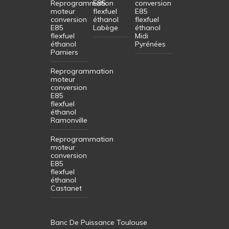
Reprogrammation
E85
conversion
moteur
flexfuel
E85
conversion
éthanol
flexfuel
E85
Labège
éthanol
flexfuel
Midi
éthanol
Pyrénées
Pamiers
Reprogrammation
moteur
conversion
E85
flexfuel
éthanol
Ramonville
Reprogrammation
moteur
conversion
E85
flexfuel
éthanol
Castanet
Banc De Puissance Toulouse