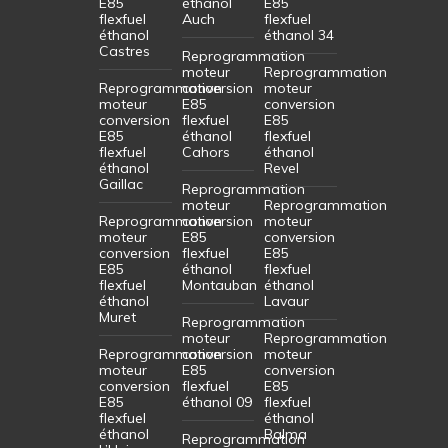
E85
éthanol
E85
flexfuel
Auch
flexfuel
éthanol
éthanol 34
Castres
Reprogrammation
moteur
Reprogrammation
Reprogrammation
conversion
moteur
moteur
E85
conversion
conversion
flexfuel
E85
E85
éthanol
flexfuel
flexfuel
Cahors
éthanol
éthanol
Revel
Gaillac
Reprogrammation
moteur
Reprogrammation
Reprogrammation
conversion
moteur
moteur
E85
conversion
conversion
flexfuel
E85
E85
éthanol
flexfuel
flexfuel
Montauban
éthanol
éthanol
Lavaur
Muret
Reprogrammation
moteur
Reprogrammation
Reprogrammation
conversion
moteur
moteur
E85
conversion
conversion
flexfuel
E85
E85
éthanol 09
flexfuel
flexfuel
éthanol
éthanol
Balma
Reprogrammation