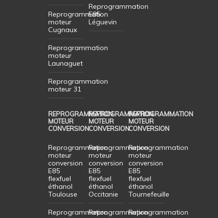
Reprogrammation
Reprogrammation
E85
moteur
Léguevin
Cugnaux
Reprogrammation
moteur
Launaguet
Reprogrammation
moteur 31
REPROGRAMMATION
REPROGRAMMATION
REPROGRAMMATION
MOTEUR
MOTEUR
MOTEUR
CONVERSION
CONVERSION
CONVERSION
Reprogrammation
Reprogrammation
Reprogrammation
moteur
moteur
moteur
conversion
conversion
conversion
E85
E85
E85
flexfuel
flexfuel
flexfuel
éthanol
éthanol
éthanol
Toulouse
Occitanie
Tournefeuille
Reprogrammation
Reprogrammation
Reprogrammation