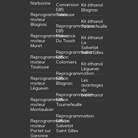
Narbonne
Conversion
Kit éthanol
E85
Blagnac
Reprogrammation
Toulouse
moteur
Kit éthanol
Blagnac
Reprogrammation
Tournefeuille
E85
Reprogrammation
Plaisance
Kit éthanol
moteur
Du Touch
La
Muret
Salvetat
Reprogrammation
Saint Gilles
Reprogrammation
E85
moteur
Colomiers
Kit éthanol
Toulouse
Léguevin
Reprogrammation
Reprogrammation
E85
Les
moteur
Blagnac
avantages
Léguevin
du
Reprogrammation
bioéthanol
Reprogrammation
E85
moteur
Tournefeuille
Montauban
Reprogrammation
Reprogrammation
E85 La
moteur
Salvetat
Portet sur
Saint Gilles
Garonne