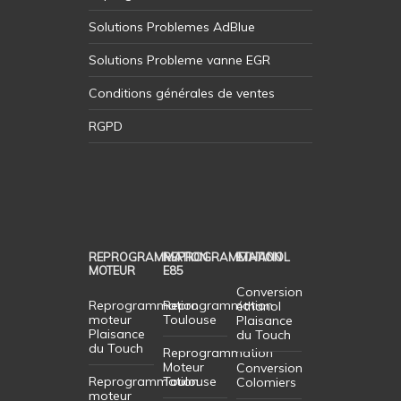
Solutions Problemes AdBlue
Solutions Probleme vanne EGR
Conditions générales de ventes
RGPD
REPROGRAMMATION
REPROGRAMMATION
ETHANOL
MOTEUR
E85
Conversion
Reprogrammation
Reprogrammation
éthanol
moteur
Toulouse
Plaisance
Plaisance
du Touch
du Touch
Reprogrammation
Moteur
Conversion
Reprogrammation
Toulouse
Colomiers
moteur