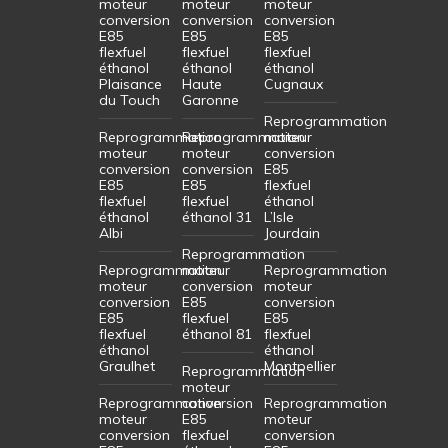
moteur
moteur
moteur
conversion
conversion
conversion
E85
E85
E85
flexfuel
flexfuel
flexfuel
éthanol
éthanol
éthanol
Plaisance
Haute
Cugnaux
du Touch
Garonne
Reprogrammation
Reprogrammation
Reprogrammation
moteur
moteur
moteur
conversion
conversion
conversion
E85
E85
E85
flexfuel
flexfuel
flexfuel
éthanol
éthanol
éthanol 31
L’Isle
Albi
Jourdain
Reprogrammation
Reprogrammation
moteur
Reprogrammation
moteur
conversion
moteur
conversion
E85
conversion
E85
flexfuel
E85
flexfuel
éthanol 81
flexfuel
éthanol
éthanol
Graulhet
Montpellier
Reprogrammation
moteur
Reprogrammation
conversion
Reprogrammation
moteur
E85
moteur
conversion
flexfuel
conversion