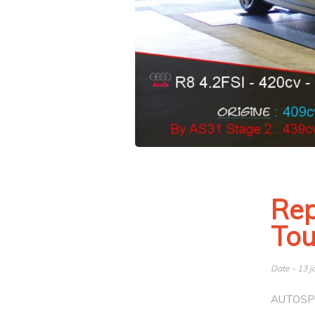
Rep
Tou
Date - 13 j
AUTOSPOR