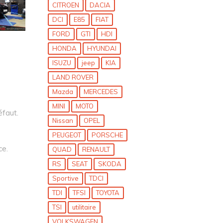
CITROEN
DACIA
DCI
E85
FIAT
FORD
GTI
HDI
HONDA
HYUNDAI
ISUZU
jeep
KIA
LAND ROVER
Mazda
MERCEDES
MINI
MOTO
éfaut.
Nissan
OPEL
PEUGEOT
PORSCHE
ce.
QUAD
RENAULT
RS
SEAT
SKODA
Sportive
TDCI
TDI
TFSI
TOYOTA
TSI
utilitaire
VOLKSWAGEN