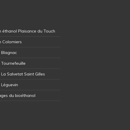
 éthanol Plaisance du Touch
n Colomiers
l Blagnac
 Tournefeuille
 La Salvetat Saint Gilles
l Léguevin
ages du bioéthanol