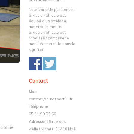
passages au banc.
Note banc de puissance :
Si votre véhicule est
équipé d’un attelage,
merci de le monter.
Si votre véhicule est
rabaissé / carrosserie
modifiée merci de nous le
signaler.
Contact
Mail
:
contact@autosport31.fr
Téléphone
:
05.61.90.53.66
Adresse
: 26 rue des
itanie.
vielles vignes, 31410 Noé