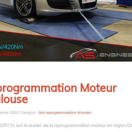
rogrammation Moteur
louse
anvier 2020 / Category -
Nos reprogrammations récentes
T31 est le leader de la reprogrammation moteur en région Occ