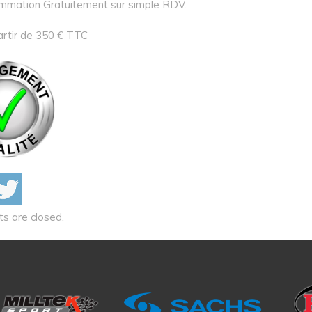
mmation Gratuitement sur simple RDV.
artir de 350 € TTC
 are closed.