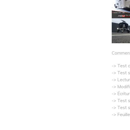
Comment 
-> Test d
-> Test s
-> Lectur
-> Modifi
-> Écritu
-> Test 
-> Test s
-> Feuill