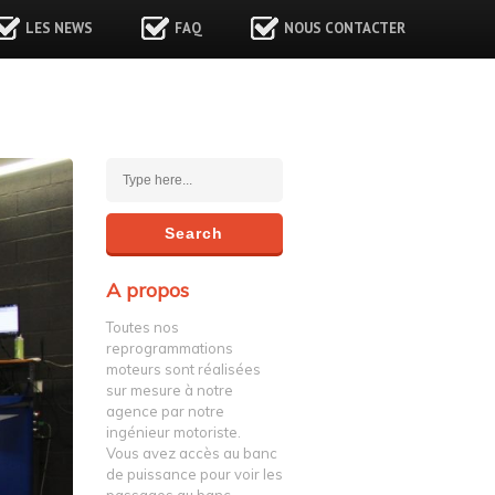
LES NEWS
FAQ
NOUS CONTACTER
A propos
Toutes nos
reprogrammations
moteurs sont réalisées
sur mesure à notre
agence par notre
ingénieur motoriste.
Vous avez accès au banc
de puissance pour voir les