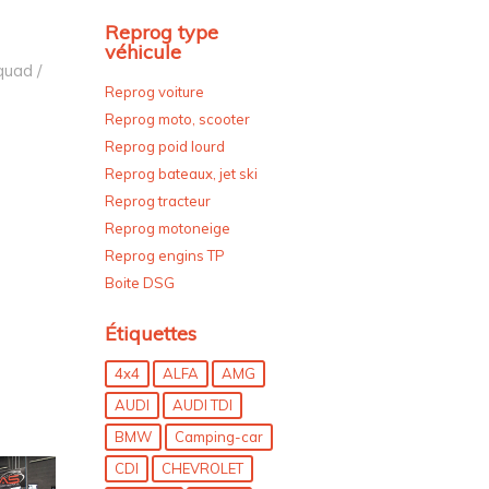
Reprog type
véhicule
quad /
Reprog voiture
Reprog moto, scooter
Reprog poid lourd
Reprog bateaux, jet ski
Reprog tracteur
Reprog motoneige
Reprog engins TP
Boite DSG
Étiquettes
4x4
ALFA
AMG
AUDI
AUDI TDI
BMW
Camping-car
CDI
CHEVROLET