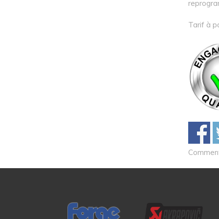
reprogra
Tarif à p
Comments