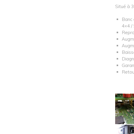
Situé à 
Banc 
4×4 /
Repro
Augme
Augme
Baiss
Diagn
Garan
Retou