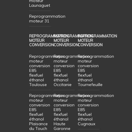
moteur
Launaguet
Reprogrammation
moteur 31
REPROGRAMMATION
REPROGRAMMATION
REPROGRAMMATION
MOTEUR
MOTEUR
MOTEUR
CONVERSION
CONVERSION
CONVERSION
Reprogrammation
Reprogrammation
Reprogrammation
moteur
moteur
moteur
conversion
conversion
conversion
E85
E85
E85
flexfuel
flexfuel
flexfuel
éthanol
éthanol
éthanol
Toulouse
Occitanie
Tournefeuille
Reprogrammation
Reprogrammation
Reprogrammation
moteur
moteur
moteur
conversion
conversion
conversion
E85
E85
E85
flexfuel
flexfuel
flexfuel
éthanol
éthanol
éthanol
Plaisance
Haute
Cugnaux
du Touch
Garonne