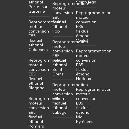
éthanol
Saint-Jean
Reprogrammation
Portet sur
moteur
Garonne
conversion
Reprogrammation
E85
moteur
Reprogrammation
flexfuel
conversion
moteur
éthanol
E85
conversion
Foix
flexfuel
E85
éthanol
flexfuel
Verfeil
Reprogrammation
éthanol
moteur
Colomiers
conversion
Reprogrammation
E85
moteur
Reprogrammation
flexfuel
conversion
moteur
éthanol
E85
conversion
Saint-
flexfuel
E85
Orens
éthanol
flexfuel
Nailloux
éthanol
Reprogrammation
Blagnac
moteur
Reprogrammation
conversion
moteur
Reprogrammation
E85
conversion
moteur
flexfuel
E85
conversion
éthanol
flexfuel
E85
Labège
éthanol
flexfuel
Midi
éthanol
Pyrénées
Pamiers