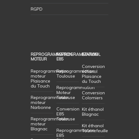
RGPD
REPROGRAMMATION
REPROGRAMMATION
ETHANOL
MOTEUR
E85
Conversion
Reprogrammation
Reprogrammation
éthanol
moteur
Toulouse
Plaisance
Plaisance
du Touch
du Touch
Reprogrammation
Moteur
Conversion
Reprogrammation
Toulouse
Colomiers
moteur
Narbonne
Conversion
Kit éthanol
E85
Blagnac
Reprogrammation
Toulouse
moteur
Kit éthanol
Blagnac
Reprogrammation
Tournefeuille
E85