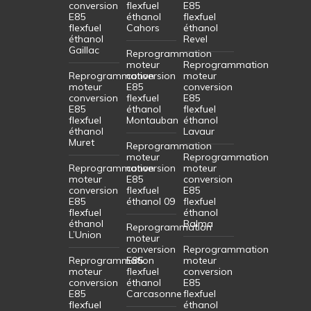
conversion
flexfuel
E85
E85
éthanol
flexfuel
flexfuel
Cahors
éthanol
éthanol
Revel
Gaillac
Reprogrammation
moteur
Reprogrammation
Reprogrammation
conversion
moteur
moteur
E85
conversion
conversion
flexfuel
E85
E85
éthanol
flexfuel
flexfuel
Montauban
éthanol
éthanol
Lavaur
Muret
Reprogrammation
moteur
Reprogrammation
Reprogrammation
conversion
moteur
moteur
E85
conversion
conversion
flexfuel
E85
E85
éthanol 09
flexfuel
flexfuel
éthanol
éthanol
Balma
Reprogrammation
L’Union
moteur
conversion
Reprogrammation
Reprogrammation
E85
moteur
moteur
flexfuel
conversion
conversion
éthanol
E85
E85
Carcasonne
flexfuel
flexfuel
éthanol