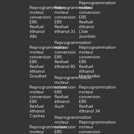
Reprogrammation
Reprogrammation
Reprogrammation
moteur
moteur
moteur
conversion
conversion
conversion
E85
E85
E85
flexfuel
flexfuel
flexfuel
éthanol
éthanol
éthanol 31
L’Isle
Albi
Jourdain
Reprogrammation
Reprogrammation
moteur
Reprogrammation
moteur
conversion
moteur
conversion
E85
conversion
E85
flexfuel
E85
flexfuel
éthanol 81
flexfuel
éthanol
éthanol
Graulhet
Montpellier
Reprogrammation
moteur
Reprogrammation
conversion
Reprogrammation
moteur
E85
moteur
conversion
flexfuel
conversion
E85
éthanol
E85
flexfuel
Auch
flexfuel
éthanol
éthanol 34
Castres
Reprogrammation
moteur
Reprogrammation
Reprogrammation
conversion
moteur
moteur
E85
conversion