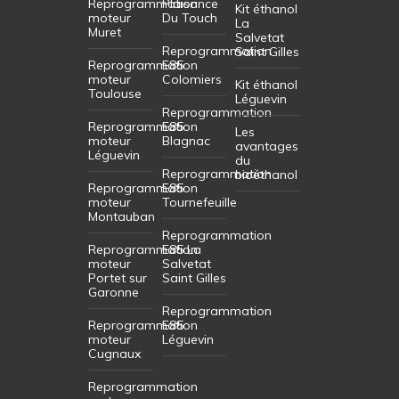
Reprogrammation
Plaisance
Kit éthanol
moteur
Du Touch
La
Muret
Salvetat
Reprogrammation
Saint Gilles
Reprogrammation
E85
moteur
Colomiers
Kit éthanol
Toulouse
Léguevin
Reprogrammation
Reprogrammation
E85
Les
moteur
Blagnac
avantages
Léguevin
du
Reprogrammation
bioéthanol
Reprogrammation
E85
moteur
Tournefeuille
Montauban
Reprogrammation
Reprogrammation
E85 La
moteur
Salvetat
Portet sur
Saint Gilles
Garonne
Reprogrammation
Reprogrammation
E85
moteur
Léguevin
Cugnaux
Reprogrammation