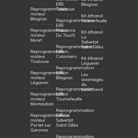
E85
Blagnac
Reprogrammation
Toulouse
moteur
Kit éthanol
Blagnac
Reprogrammation
Tournefeuille
E85
Reprogrammation
Plaisance
Kit éthanol
moteur
Du Touch
La
Muret
Salvetat
Reprogrammation
Saint Gilles
Reprogrammation
E85
moteur
Colomiers
Kit éthanol
Toulouse
Léguevin
Reprogrammation
Reprogrammation
E85
Les
moteur
Blagnac
avantages
Léguevin
du
Reprogrammation
bioéthanol
Reprogrammation
E85
moteur
Tournefeuille
Montauban
Reprogrammation
Reprogrammation
E85 La
moteur
Salvetat
Portet sur
Saint Gilles
Garonne
Reprogrammation