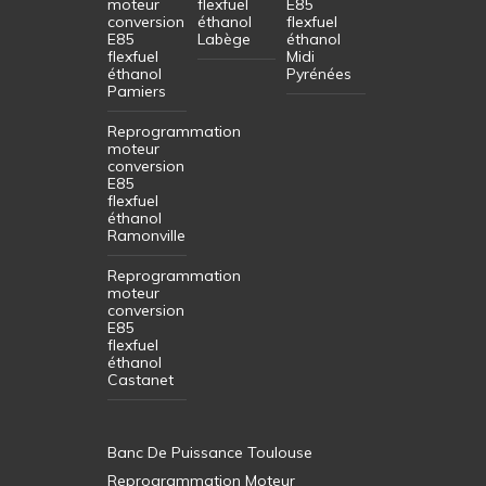
moteur
flexfuel
E85
conversion
éthanol
flexfuel
E85
Labège
éthanol
flexfuel
Midi
éthanol
Pyrénées
Pamiers
Reprogrammation
moteur
conversion
E85
flexfuel
éthanol
Ramonville
Reprogrammation
moteur
conversion
E85
flexfuel
éthanol
Castanet
Banc De Puissance Toulouse
Reprogrammation Moteur