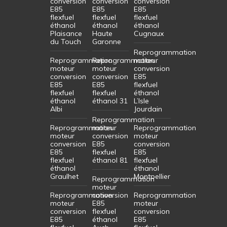
conversion
conversion
conversion
E85
E85
E85
flexfuel
flexfuel
flexfuel
éthanol
éthanol
éthanol
Plaisance
Haute
Cugnaux
du Touch
Garonne
Reprogrammation
Reprogrammation
Reprogrammation
moteur
moteur
moteur
conversion
conversion
conversion
E85
E85
E85
flexfuel
flexfuel
flexfuel
éthanol
éthanol
éthanol 31
L’Isle
Albi
Jourdain
Reprogrammation
Reprogrammation
moteur
Reprogrammation
moteur
conversion
moteur
conversion
E85
conversion
E85
flexfuel
E85
flexfuel
éthanol 81
flexfuel
éthanol
éthanol
Graulhet
Montpellier
Reprogrammation
moteur
Reprogrammation
conversion
Reprogrammation
moteur
E85
moteur
conversion
flexfuel
conversion
E85
éthanol
E85