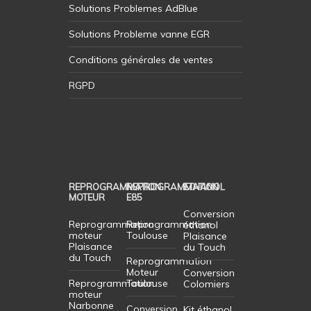
Solutions Problemes AdBlue
Solutions Probleme vanne EGR
Conditions générales de ventes
RGPD
REPROGRAMMATION
REPROGRAMMATION
ETHANOL
MOTEUR
E85
Conversion
Reprogrammation
Reprogrammation
éthanol
moteur
Toulouse
Plaisance
Plaisance
du Touch
du Touch
Reprogrammation
Moteur
Conversion
Reprogrammation
Toulouse
Colomiers
moteur
Narbonne
Conversion
Kit éthanol