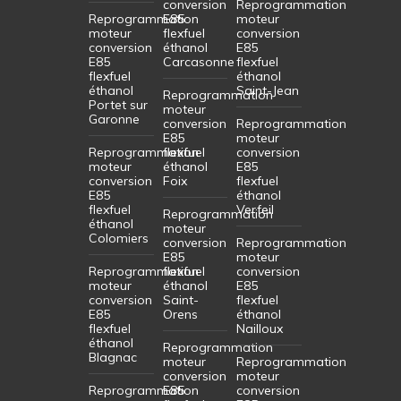
conversion
Reprogrammation
Reprogrammation
E85
moteur
moteur
flexfuel
conversion
conversion
éthanol
E85
E85
Carcasonne
flexfuel
flexfuel
éthanol
éthanol
Saint-Jean
Reprogrammation
Portet sur
moteur
Garonne
conversion
Reprogrammation
E85
moteur
Reprogrammation
flexfuel
conversion
moteur
éthanol
E85
conversion
Foix
flexfuel
E85
éthanol
flexfuel
Verfeil
Reprogrammation
éthanol
moteur
Colomiers
conversion
Reprogrammation
E85
moteur
Reprogrammation
flexfuel
conversion
moteur
éthanol
E85
conversion
Saint-
flexfuel
E85
Orens
éthanol
flexfuel
Nailloux
éthanol
Reprogrammation
Blagnac
moteur
Reprogrammation
conversion
moteur
Reprogrammation
E85
conversion