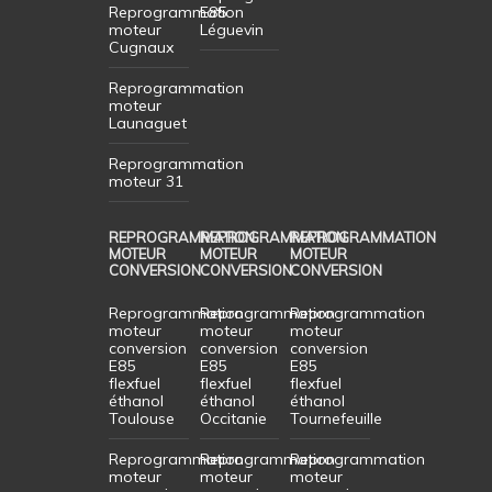
Reprogrammation
E85
moteur
Léguevin
Cugnaux
Reprogrammation
moteur
Launaguet
Reprogrammation
moteur 31
REPROGRAMMATION
REPROGRAMMATION
REPROGRAMMATION
MOTEUR
MOTEUR
MOTEUR
CONVERSION
CONVERSION
CONVERSION
Reprogrammation
Reprogrammation
Reprogrammation
moteur
moteur
moteur
conversion
conversion
conversion
E85
E85
E85
flexfuel
flexfuel
flexfuel
éthanol
éthanol
éthanol
Toulouse
Occitanie
Tournefeuille
Reprogrammation
Reprogrammation
Reprogrammation
moteur
moteur
moteur