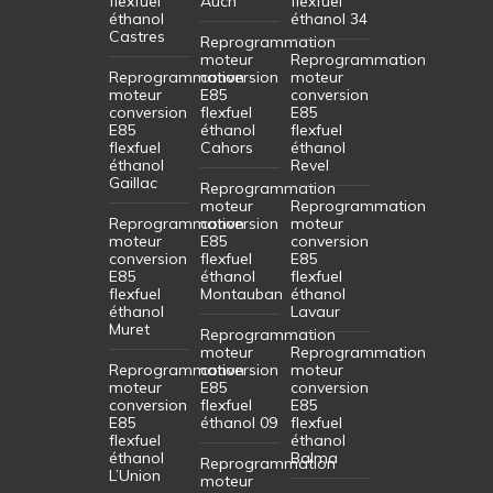
flexfuel
Auch
flexfuel
éthanol
éthanol 34
Castres
Reprogrammation
moteur
Reprogrammation
Reprogrammation
conversion
moteur
moteur
E85
conversion
conversion
flexfuel
E85
E85
éthanol
flexfuel
flexfuel
Cahors
éthanol
éthanol
Revel
Gaillac
Reprogrammation
moteur
Reprogrammation
Reprogrammation
conversion
moteur
moteur
E85
conversion
conversion
flexfuel
E85
E85
éthanol
flexfuel
flexfuel
Montauban
éthanol
éthanol
Lavaur
Muret
Reprogrammation
moteur
Reprogrammation
Reprogrammation
conversion
moteur
moteur
E85
conversion
conversion
flexfuel
E85
E85
éthanol 09
flexfuel
flexfuel
éthanol
éthanol
Balma
Reprogrammation
L’Union
moteur