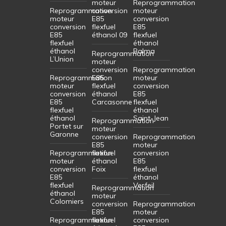
moteur
Reprogrammation
Reprogrammation
conversion
moteur
moteur
E85
conversion
conversion
flexfuel
E85
E85
éthanol 09
flexfuel
flexfuel
éthanol
éthanol
Balma
Reprogrammation
L’Union
moteur
conversion
Reprogrammation
Reprogrammation
E85
moteur
moteur
flexfuel
conversion
conversion
éthanol
E85
E85
Carcasonne
flexfuel
flexfuel
éthanol
éthanol
Saint-Jean
Reprogrammation
Portet sur
moteur
Garonne
conversion
Reprogrammation
E85
moteur
Reprogrammation
flexfuel
conversion
moteur
éthanol
E85
conversion
Foix
flexfuel
E85
éthanol
flexfuel
Verfeil
Reprogrammation
éthanol
moteur
Colomiers
conversion
Reprogrammation
E85
moteur
Reprogrammation
flexfuel
conversion