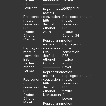
flexfuel
éthanol 81
flexfuel
éthanol
éthanol
Graulhet
Montpellier
Reprogrammation
moteur
Reprogrammation
conversion
Reprogrammation
moteur
E85
moteur
conversion
flexfuel
conversion
E85
éthanol
E85
flexfuel
Auch
flexfuel
éthanol
éthanol 34
Castres
Reprogrammation
moteur
Reprogrammation
Reprogrammation
conversion
moteur
moteur
E85
conversion
conversion
flexfuel
E85
E85
éthanol
flexfuel
flexfuel
Cahors
éthanol
éthanol
Revel
Gaillac
Reprogrammation
moteur
Reprogrammation
Reprogrammation
conversion
moteur
moteur
E85
conversion
conversion
flexfuel
E85
E85
éthanol
flexfuel
flexfuel
Montauban
éthanol
éthanol
Lavaur
Muret
Reprogrammation