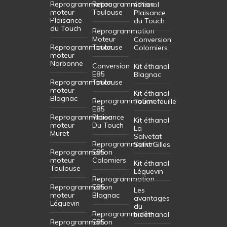
Reprogrammation
Reprogrammation
éthanol
moteur
Toulouse
Plaisance
Plaisance
du Touch
du Touch
Reprogrammation
Moteur
Conversion
Reprogrammation
Toulouse
Colomiers
moteur
Narbonne
Conversion
Kit éthanol
E85
Blagnac
Reprogrammation
Toulouse
moteur
Kit éthanol
Blagnac
Reprogrammation
Tournefeuille
E85
Reprogrammation
Plaisance
Kit éthanol
moteur
Du Touch
La
Muret
Salvetat
Reprogrammation
Saint Gilles
Reprogrammation
E85
moteur
Colomiers
Kit éthanol
Toulouse
Léguevin
Reprogrammation
Reprogrammation
E85
Les
moteur
Blagnac
avantages
Léguevin
du
Reprogrammation
bioéthanol
Reprogrammation
E85