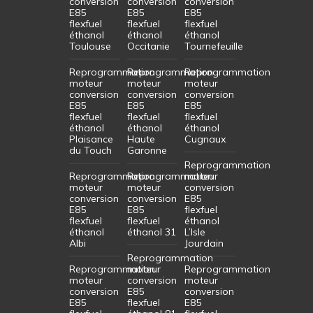
conversion
conversion
conversion
E85
E85
E85
flexfuel
flexfuel
flexfuel
éthanol
éthanol
éthanol
Toulouse
Occitanie
Tournefeuille
Reprogrammation
Reprogrammation
Reprogrammation
moteur
moteur
moteur
conversion
conversion
conversion
E85
E85
E85
flexfuel
flexfuel
flexfuel
éthanol
éthanol
éthanol
Plaisance
Haute
Cugnaux
du Touch
Garonne
Reprogrammation
Reprogrammation
Reprogrammation
moteur
moteur
moteur
conversion
conversion
conversion
E85
E85
E85
flexfuel
flexfuel
flexfuel
éthanol
éthanol
éthanol 31
L’Isle
Albi
Jourdain
Reprogrammation
Reprogrammation
moteur
Reprogrammation
moteur
conversion
moteur
conversion
E85
conversion
E85
flexfuel
E85