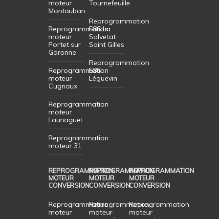
moteur
Tournefeuille
Montauban
Reprogrammation
Reprogrammation
E85 La
moteur
Salvetat
Portet sur
Saint Gilles
Garonne
Reprogrammation
Reprogrammation
E85
moteur
Léguevin
Cugnaux
Reprogrammation
moteur
Launaguet
Reprogrammation
moteur 31
REPROGRAMMATION
REPROGRAMMATION
REPROGRAMMATION
MOTEUR
MOTEUR
MOTEUR
CONVERSION
CONVERSION
CONVERSION
Reprogrammation
Reprogrammation
Reprogrammation
moteur
moteur
moteur