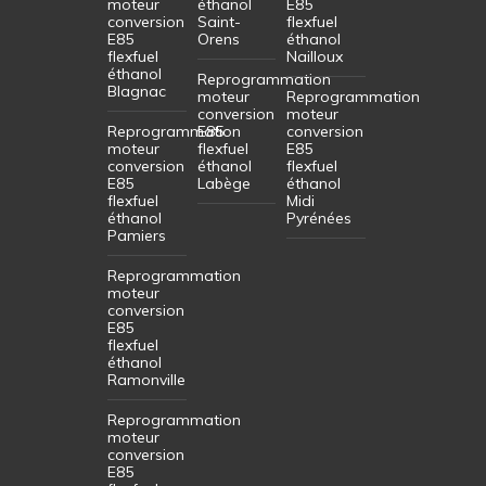
moteur
éthanol
E85
conversion
Saint-
flexfuel
E85
Orens
éthanol
flexfuel
Nailloux
éthanol
Reprogrammation
Blagnac
moteur
Reprogrammation
conversion
moteur
Reprogrammation
E85
conversion
moteur
flexfuel
E85
conversion
éthanol
flexfuel
E85
Labège
éthanol
flexfuel
Midi
éthanol
Pyrénées
Pamiers
Reprogrammation
moteur
conversion
E85
flexfuel
éthanol
Ramonville
Reprogrammation
moteur
conversion
E85