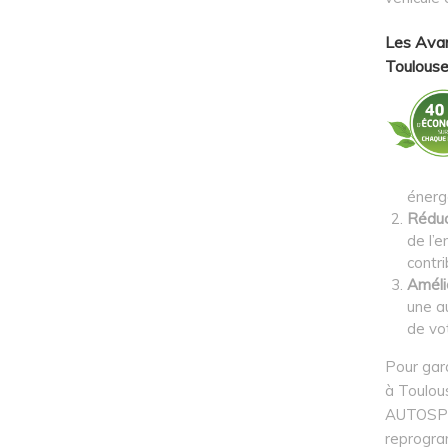
Les Avan
Toulouse
énerg
Réduc
de l’e
contri
Améli
une a
de vot
Pour gar
à Toulous
AUTOSPOR
reprogra