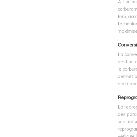
À Toulous
carburant
E85, acc
technolog
maximise
Conversi
La conver
gestion d
le carbu
permet a
performa
Reprogra
La repro
des para
une utili
reprogra
véhicule 