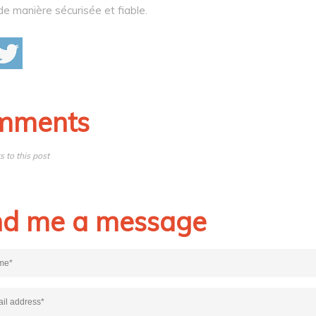
de manière sécurisée et fiable.
mments
 to this post
d me a message