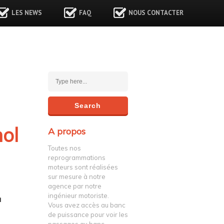
LES NEWS
FAQ
NOUS CONTACTER
nol
A propos
Toutes nos
reprogrammations
moteurs sont réalisées
sur mesure à notre
agence par notre
ingénieur motoriste.
à
Vous avez accès au banc
de puissance pour voir les