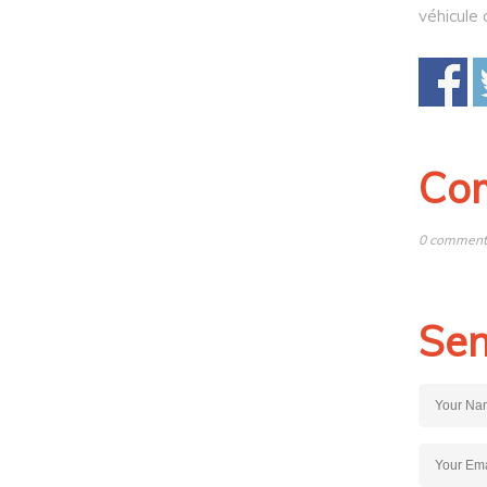
véhicule 
Co
0 comments
Sen