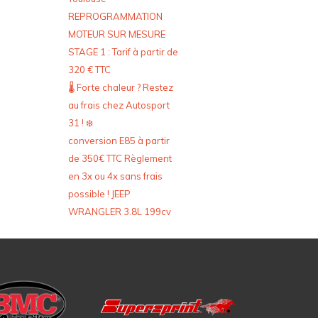
REPROGRAMMATION
MOTEUR SUR MESURE
STAGE 1 : Tarif à partir de
320 € TTC
🌡️ Forte chaleur ? Restez
au frais chez Autosport
31 ! ❄️
conversion E85 à partir
de 350€ TTC Règlement
en 3x ou 4x sans frais
possible ! JEEP
WRANGLER 3.8L 199cv