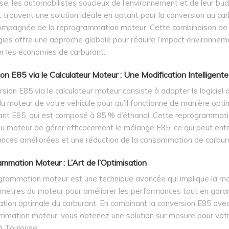
e, les automobilistes soucieux de l’environnement et de leur bu
 trouvent une solution idéale en optant pour la conversion au ca
ompagnée de la reprogrammation moteur. Cette combinaison de
ies offre une approche globale pour réduire l’impact environnem
r les économies de carburant.
on E85 via le Calculateur Moteur : Une Modification Intelligente
sion E85 via le calculateur moteur consiste à adapter le logiciel 
u moteur de votre véhicule pour qu’il fonctionne de manière opt
rant E85, qui est composé à 85 % d’éthanol. Cette reprogrammat
u moteur de gérer efficacement le mélange E85, ce qui peut entr
nces améliorées et une réduction de la consommation de carbur
mmation Moteur : L’Art de l’Optimisation
grammation moteur est une technique avancée qui implique la mo
mètres du moteur pour améliorer les performances tout en gara
sation optimale du carburant. En combinant la conversion E85 avec
mmation moteur, vous obtenez une solution sur mesure pour vot
à Toulouse.