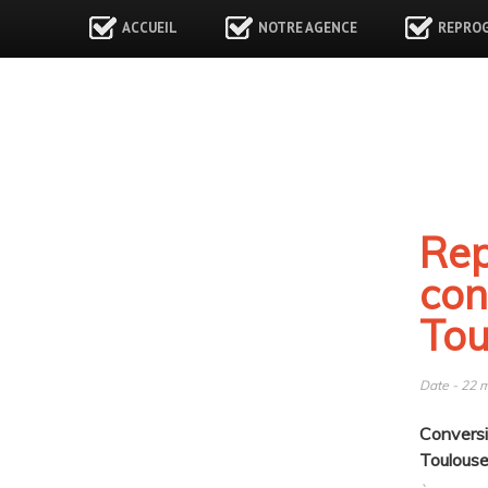
ACCUEIL
NOTRE AGENCE
REPRO
Rep
con
Tou
Date - 22 m
Conversi
Toulouse