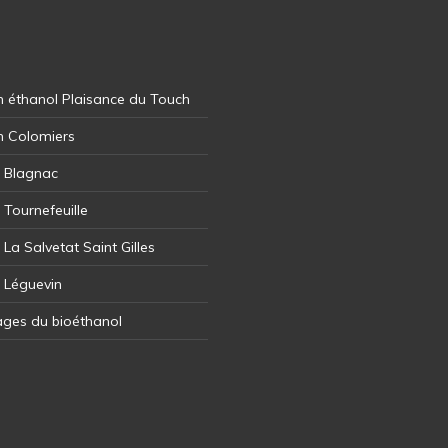
 éthanol Plaisance du Touch
n Colomiers
l Blagnac
 Tournefeuille
 La Salvetat Saint Gilles
l Léguevin
ages du bioéthanol