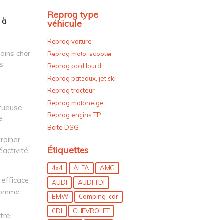
Reprog type
 à
véhicule
Reprog voiture
oins cher
Reprog moto, scooter
s
Reprog poid lourd
Reprog bateaux, jet ski
Reprog tracteur
Reprog motoneige
ctueuse
Reprog engins TP
e,
Boite DSG
raîner
Étiquettes
éactivité
4x4
ALFA
AMG
 efficace
AUDI
AUDI TDI
 comme
BMW
Camping-car
CDI
CHEVROLET
tre