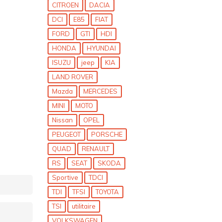
CITROEN
DACIA
DCI
E85
FIAT
FORD
GTI
HDI
HONDA
HYUNDAI
ISUZU
jeep
KIA
LAND ROVER
Mazda
MERCEDES
MINI
MOTO
Nissan
OPEL
PEUGEOT
PORSCHE
QUAD
RENAULT
RS
SEAT
SKODA
Sportive
TDCI
TDI
TFSI
TOYOTA
TSI
utilitaire
VOLKSWAGEN