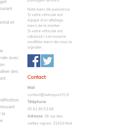
passages au banc.
dget
rburant
Note banc de puissance :
Si votre véhicule est
équipé d’un attelage,
ental et
merci de le monter.
Si votre véhicule est
rabaissé / carrosserie
modifiée merci de nous le
signaler.
de
imale avec
ion
aîner des
Contact
ant.
Mail
:
contact@autosport31.fr
dification
Téléphone
:
ntissant
05.61.90.53.66
 la
Adresse
: 26 rue des
re
vielles vignes, 31410 Noé