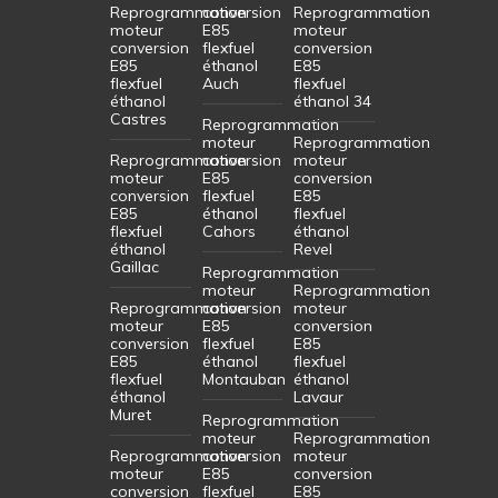
Reprogrammation
conversion
Reprogrammation
moteur
E85
moteur
conversion
flexfuel
conversion
E85
éthanol
E85
flexfuel
Auch
flexfuel
éthanol
éthanol 34
Castres
Reprogrammation
moteur
Reprogrammation
Reprogrammation
conversion
moteur
moteur
E85
conversion
conversion
flexfuel
E85
E85
éthanol
flexfuel
flexfuel
Cahors
éthanol
éthanol
Revel
Gaillac
Reprogrammation
moteur
Reprogrammation
Reprogrammation
conversion
moteur
moteur
E85
conversion
conversion
flexfuel
E85
E85
éthanol
flexfuel
flexfuel
Montauban
éthanol
éthanol
Lavaur
Muret
Reprogrammation
moteur
Reprogrammation
Reprogrammation
conversion
moteur
moteur
E85
conversion
conversion
flexfuel
E85