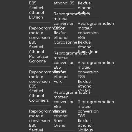
E85
éthanol 09
flexfuel
flexfuel
éthanol
éthanol
Balma
Reprogrammation
L’Union
moteur
conversion
Reprogrammation
Reprogrammation
E85
moteur
moteur
flexfuel
conversion
conversion
éthanol
E85
E85
Carcasonne
flexfuel
flexfuel
éthanol
éthanol
Saint-Jean
Reprogrammation
Portet sur
moteur
Garonne
conversion
Reprogrammation
E85
moteur
Reprogrammation
flexfuel
conversion
moteur
éthanol
E85
conversion
Foix
flexfuel
E85
éthanol
flexfuel
Verfeil
Reprogrammation
éthanol
moteur
Colomiers
conversion
Reprogrammation
E85
moteur
Reprogrammation
flexfuel
conversion
moteur
éthanol
E85
conversion
Saint-
flexfuel
E85
Orens
éthanol
flexfuel
Nailloux