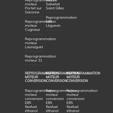
moteur
Salvetat
Portet sur
Saint Gilles
Garonne
Reprogrammation
Reprogrammation
E85
moteur
Léguevin
Cugnaux
Reprogrammation
moteur
Launaguet
Reprogrammation
moteur 31
REPROGRAMMATION
REPROGRAMMATION
REPROGRAMMATION
MOTEUR
MOTEUR
MOTEUR
CONVERSION
CONVERSION
CONVERSION
Reprogrammation
Reprogrammation
Reprogrammation
moteur
moteur
moteur
conversion
conversion
conversion
E85
E85
E85
flexfuel
flexfuel
flexfuel
éthanol
éthanol
éthanol