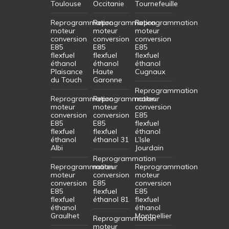
Toulouse
Occitanie
Tournefeuille
Reprogrammation
Reprogrammation
Reprogrammation
moteur
moteur
moteur
conversion
conversion
conversion
E85
E85
E85
flexfuel
flexfuel
flexfuel
éthanol
éthanol
éthanol
Plaisance
Haute
Cugnaux
du Touch
Garonne
Reprogrammation
Reprogrammation
Reprogrammation
moteur
moteur
moteur
conversion
conversion
conversion
E85
E85
E85
flexfuel
flexfuel
flexfuel
éthanol
éthanol
éthanol 31
L’Isle
Albi
Jourdain
Reprogrammation
Reprogrammation
moteur
Reprogrammation
moteur
conversion
moteur
conversion
E85
conversion
E85
flexfuel
E85
flexfuel
éthanol 81
flexfuel
éthanol
éthanol
Graulhet
Montpellier
Reprogrammation
moteur