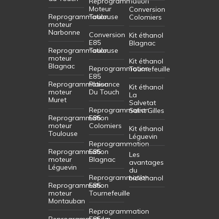
Reprogrammation
Moteur
Conversion
Reprogrammation
Toulouse
Colomiers
moteur
Narbonne
Conversion
Kit éthanol
E85
Blagnac
Reprogrammation
Toulouse
moteur
Kit éthanol
Blagnac
Reprogrammation
Tournefeuille
E85
Reprogrammation
Plaisance
Kit éthanol
moteur
Du Touch
La
Muret
Salvetat
Reprogrammation
Saint Gilles
Reprogrammation
E85
moteur
Colomiers
Kit éthanol
Toulouse
Léguevin
Reprogrammation
Reprogrammation
E85
Les
moteur
Blagnac
avantages
Léguevin
du
Reprogrammation
bioéthanol
Reprogrammation
E85
moteur
Tournefeuille
Montauban
Reprogrammation
Reprogrammation
E85 La