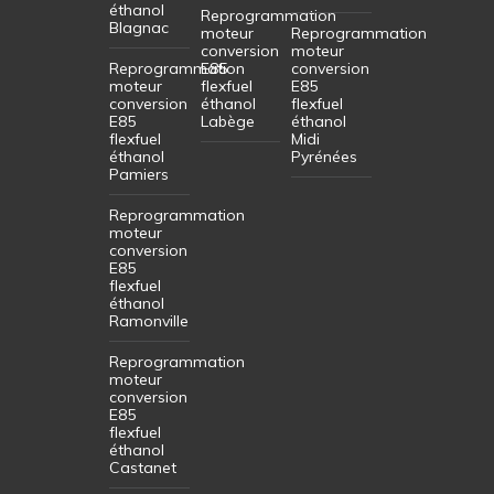
éthanol
Reprogrammation
Blagnac
moteur
Reprogrammation
conversion
moteur
Reprogrammation
E85
conversion
moteur
flexfuel
E85
conversion
éthanol
flexfuel
E85
Labège
éthanol
flexfuel
Midi
éthanol
Pyrénées
Pamiers
Reprogrammation
moteur
conversion
E85
flexfuel
éthanol
Ramonville
Reprogrammation
moteur
conversion
E85
flexfuel
éthanol
Castanet