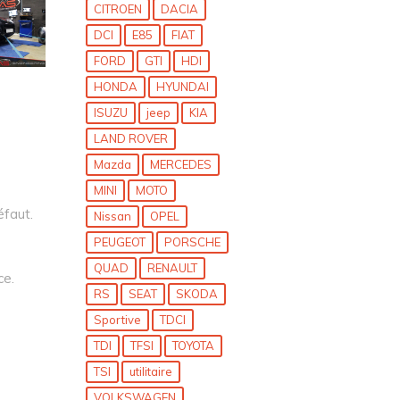
CITROEN
DACIA
DCI
E85
FIAT
FORD
GTI
HDI
HONDA
HYUNDAI
ISUZU
jeep
KIA
LAND ROVER
Mazda
MERCEDES
MINI
MOTO
éfaut.
Nissan
OPEL
PEUGEOT
PORSCHE
QUAD
RENAULT
ce.
RS
SEAT
SKODA
Sportive
TDCI
TDI
TFSI
TOYOTA
TSI
utilitaire
VOLKSWAGEN