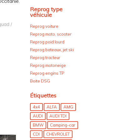
ccitanie.
Reprog type
véhicule
quad /
Reprog voiture
Reprog moto, scooter
Reprog poid lourd
Reprog bateaux, jet ski
Reprog tracteur
Reprog motoneige
Reprog engins TP
Boite DSG
Étiquettes
4x4
ALFA
AMG
AUDI
AUDI TDI
BMW
Camping-car
CDI
CHEVROLET