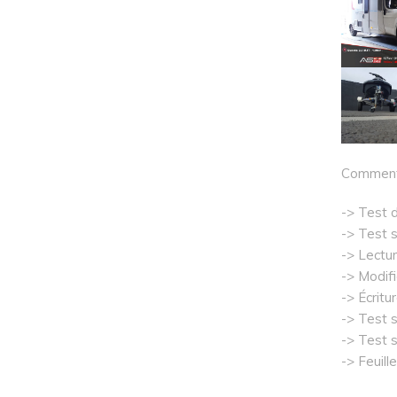
Comment 
-> Test d
-> Test s
-> Lectur
-> Modifi
-> Écritu
-> Test 
-> Test s
-> Feuill