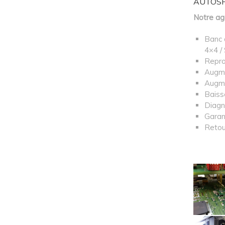
AUTOSPOR
Notre ag
Banc 
4×4 /
Repro
Augme
Augme
Baiss
Diagn
Garan
Retou