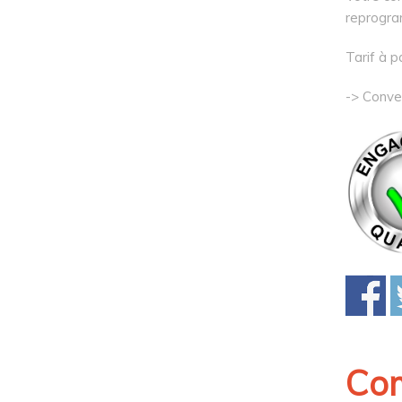
reprogra
Tarif à p
-> Conve
Co