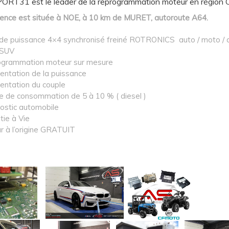
T31 est le leader de la reprogrammation moteur en région O
ence est située à NOE, à 10 km de MURET, autoroute A64.
de puissance 4×4 synchronisé freiné ROTRONICS auto / moto / 
 SUV
grammation moteur sur mesure
ntation de la puissance
ntation du couple
e de consommation de 5 à 10 % ( diesel )
ostic automobile
tie à Vie
r à l’origine GRATUIT