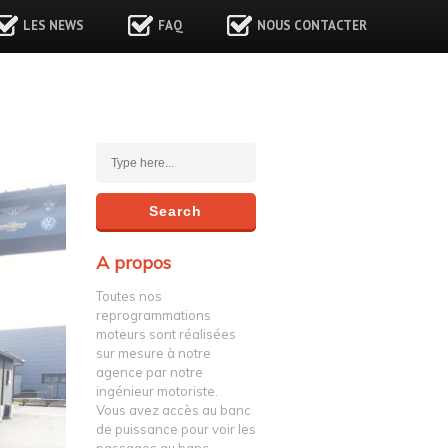
LES NEWS
FAQ
NOUS CONTACTER
A propos
Toutes nos
reprogrammations
moteurs sont réalisées
sur mesure à notre
agence par notre
ingénieur motoriste.
Vous avez accès au banc
de puissance pour voir les