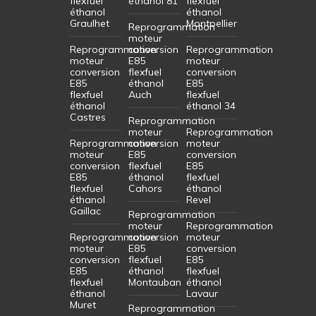
flexfuel
éthanol 81
flexfuel
éthanol
éthanol
Graulhet
Montpellier
Reprogrammation
moteur
Reprogrammation
conversion
Reprogrammation
moteur
E85
moteur
conversion
flexfuel
conversion
E85
éthanol
E85
flexfuel
Auch
flexfuel
éthanol
éthanol 34
Castres
Reprogrammation
moteur
Reprogrammation
Reprogrammation
conversion
moteur
moteur
E85
conversion
conversion
flexfuel
E85
E85
éthanol
flexfuel
flexfuel
Cahors
éthanol
éthanol
Revel
Gaillac
Reprogrammation
moteur
Reprogrammation
Reprogrammation
conversion
moteur
moteur
E85
conversion
conversion
flexfuel
E85
E85
éthanol
flexfuel
flexfuel
Montauban
éthanol
éthanol
Lavaur
Muret
Reprogrammation