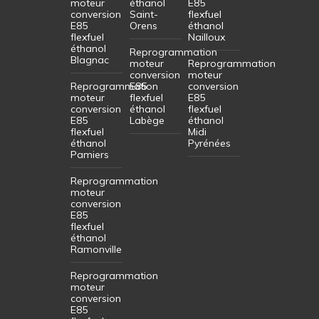
moteur
éthanol
E85
conversion
Saint-
flexfuel
E85
Orens
éthanol
flexfuel
Nailloux
éthanol
Reprogrammation
Blagnac
moteur
Reprogrammation
conversion
moteur
Reprogrammation
E85
conversion
moteur
flexfuel
E85
conversion
éthanol
flexfuel
E85
Labège
éthanol
flexfuel
Midi
éthanol
Pyrénées
Pamiers
Reprogrammation
moteur
conversion
E85
flexfuel
éthanol
Ramonville
Reprogrammation
moteur
conversion
E85