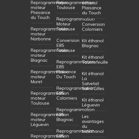
Reprogrammation
Reprogrammation
éthanol
moteur
Toulouse
Plaisance
Plaisance
du Touch
du Touch
Reprogrammation
Moteur
Conversion
Reprogrammation
Toulouse
Colomiers
moteur
Narbonne
Conversion
Kit éthanol
E85
Blagnac
Reprogrammation
Toulouse
moteur
Kit éthanol
Blagnac
Reprogrammation
Tournefeuille
E85
Reprogrammation
Plaisance
Kit éthanol
moteur
Du Touch
La
Muret
Salvetat
Reprogrammation
Saint Gilles
Reprogrammation
E85
moteur
Colomiers
Kit éthanol
Toulouse
Léguevin
Reprogrammation
Reprogrammation
E85
Les
moteur
Blagnac
avantages
Léguevin
du
Reprogrammation
bioéthanol
Reprogrammation
E85