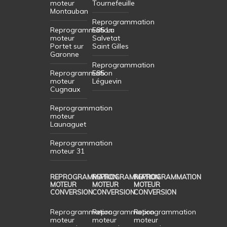
moteur
Tournefeuille
Montauban
Reprogrammation
Reprogrammation
E85 La
moteur
Salvetat
Portet sur
Saint Gilles
Garonne
Reprogrammation
Reprogrammation
E85
moteur
Léguevin
Cugnaux
Reprogrammation
moteur
Launaguet
Reprogrammation
moteur 31
REPROGRAMMATION
REPROGRAMMATION
REPROGRAMMATION
MOTEUR
MOTEUR
MOTEUR
CONVERSION
CONVERSION
CONVERSION
Reprogrammation
Reprogrammation
Reprogrammation
moteur
moteur
moteur