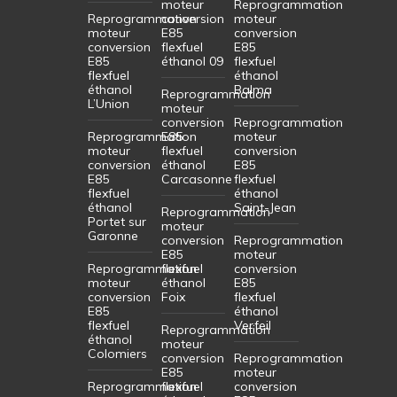
moteur
Reprogrammation
Reprogrammation
conversion
moteur
moteur
E85
conversion
conversion
flexfuel
E85
E85
éthanol 09
flexfuel
flexfuel
éthanol
éthanol
Balma
Reprogrammation
L’Union
moteur
conversion
Reprogrammation
Reprogrammation
E85
moteur
moteur
flexfuel
conversion
conversion
éthanol
E85
E85
Carcasonne
flexfuel
flexfuel
éthanol
éthanol
Saint-Jean
Reprogrammation
Portet sur
moteur
Garonne
conversion
Reprogrammation
E85
moteur
Reprogrammation
flexfuel
conversion
moteur
éthanol
E85
conversion
Foix
flexfuel
E85
éthanol
flexfuel
Verfeil
Reprogrammation
éthanol
moteur
Colomiers
conversion
Reprogrammation
E85
moteur
Reprogrammation
flexfuel
conversion