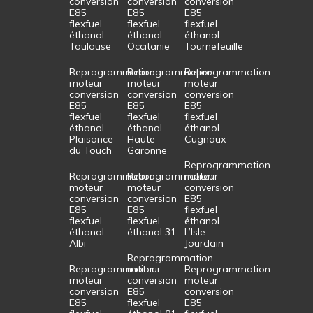
conversion
conversion
conversion
E85
E85
E85
flexfuel
flexfuel
flexfuel
éthanol
éthanol
éthanol
Toulouse
Occitanie
Tournefeuille
Reprogrammation
Reprogrammation
Reprogrammation
moteur
moteur
moteur
conversion
conversion
conversion
E85
E85
E85
flexfuel
flexfuel
flexfuel
éthanol
éthanol
éthanol
Plaisance
Haute
Cugnaux
du Touch
Garonne
Reprogrammation
Reprogrammation
Reprogrammation
moteur
moteur
moteur
conversion
conversion
conversion
E85
E85
E85
flexfuel
flexfuel
flexfuel
éthanol
éthanol
éthanol 31
L’Isle
Albi
Jourdain
Reprogrammation
Reprogrammation
moteur
Reprogrammation
moteur
conversion
moteur
conversion
E85
conversion
E85
flexfuel
E85