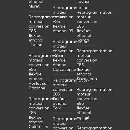
éthanol
Lavaur
Muret
Reprogrammation
moteur
Reprogrammation
Reprogrammation
conversion
moteur
moteur
E85
conversion
conversion
flexfuel
E85
E85
éthanol 09
flexfuel
flexfuel
éthanol
éthanol
Balma
Reprogrammation
L’Union
moteur
conversion
Reprogrammation
Reprogrammation
E85
moteur
moteur
flexfuel
conversion
conversion
éthanol
E85
E85
Carcasonne
flexfuel
flexfuel
éthanol
éthanol
Saint-Jean
Reprogrammation
Portet sur
moteur
Garonne
conversion
Reprogrammation
E85
moteur
Reprogrammation
flexfuel
conversion
moteur
éthanol
E85
conversion
Foix
flexfuel
E85
éthanol
flexfuel
Verfeil
Reprogrammation
éthanol
moteur
Colomiers
conversion
Reprogrammation