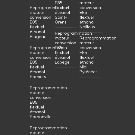
E85
moteur
Reprogrammation
flexfuel
conversion
moteur
éthanol
E85
conversion
Saint-
flexfuel
E85
Orens
éthanol
flexfuel
Nailloux
éthanol
Reprogrammation
Blagnac
moteur
Reprogrammation
conversion
moteur
Reprogrammation
E85
conversion
moteur
flexfuel
E85
conversion
éthanol
flexfuel
E85
Labège
éthanol
flexfuel
Midi
éthanol
Pyrénées
Pamiers
Reprogrammation
moteur
conversion
E85
flexfuel
éthanol
Ramonville
Reprogrammation
moteur