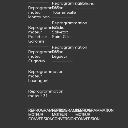
Reprogrammation
bioéthanol
Reprogrammation
E85
moteur
Tournefeuille
Montauban
Reprogrammation
Reprogrammation
E85 La
moteur
Salvetat
Portet sur
Saint Gilles
Garonne
Reprogrammation
Reprogrammation
E85
moteur
Léguevin
Cugnaux
Reprogrammation
moteur
Launaguet
Reprogrammation
moteur 31
REPROGRAMMATION
REPROGRAMMATION
REPROGRAMMATION
MOTEUR
MOTEUR
MOTEUR
CONVERSION
CONVERSION
CONVERSION