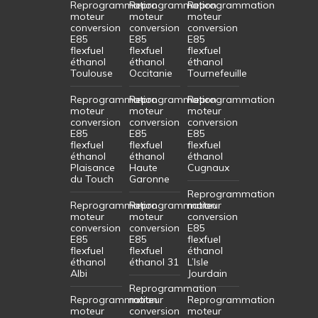
Reprogrammation
Reprogrammation
Reprogrammation
moteur
moteur
moteur
conversion
conversion
conversion
E85
E85
E85
flexfuel
flexfuel
flexfuel
éthanol
éthanol
éthanol
Toulouse
Occitanie
Tournefeuille
Reprogrammation
Reprogrammation
Reprogrammation
moteur
moteur
moteur
conversion
conversion
conversion
E85
E85
E85
flexfuel
flexfuel
flexfuel
éthanol
éthanol
éthanol
Plaisance
Haute
Cugnaux
du Touch
Garonne
Reprogrammation
Reprogrammation
Reprogrammation
moteur
moteur
moteur
conversion
conversion
conversion
E85
E85
E85
flexfuel
flexfuel
flexfuel
éthanol
éthanol
éthanol 31
L’Isle
Albi
Jourdain
Reprogrammation
Reprogrammation
moteur
Reprogrammation
moteur
conversion
moteur