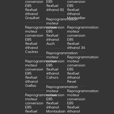
conversion
E85
conversion
E85
flexfuel
E85
flexfuel
éthanol 81
flexfuel
éthanol
éthanol
Graulhet
Montpellier
Reprogrammation
moteur
Reprogrammation
conversion
Reprogrammation
moteur
E85
moteur
conversion
flexfuel
conversion
E85
éthanol
E85
flexfuel
Auch
flexfuel
éthanol
éthanol 34
Castres
Reprogrammation
moteur
Reprogrammation
Reprogrammation
conversion
moteur
moteur
E85
conversion
conversion
flexfuel
E85
E85
éthanol
flexfuel
flexfuel
Cahors
éthanol
éthanol
Revel
Gaillac
Reprogrammation
moteur
Reprogrammation
Reprogrammation
conversion
moteur
moteur
E85
conversion
conversion
flexfuel
E85
E85
éthanol
flexfuel
flexfuel
Montauban
éthanol