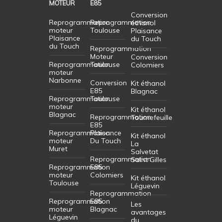
MOTEUR
E85
Conversion
Reprogrammation
Reprogrammation
éthanol
moteur
Toulouse
Plaisance
Plaisance
du Touch
du Touch
Reprogrammation
Moteur
Conversion
Reprogrammation
Toulouse
Colomiers
moteur
Narbonne
Conversion
Kit éthanol
E85
Blagnac
Reprogrammation
Toulouse
moteur
Kit éthanol
Blagnac
Reprogrammation
Tournefeuille
E85
Reprogrammation
Plaisance
Kit éthanol
moteur
Du Touch
La
Muret
Salvetat
Reprogrammation
Saint Gilles
Reprogrammation
E85
moteur
Colomiers
Kit éthanol
Toulouse
Léguevin
Reprogrammation
Reprogrammation
E85
Les
moteur
Blagnac
avantages
Léguevin
du