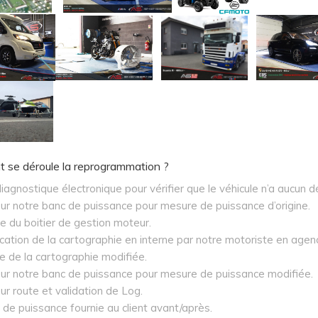
se déroule la reprogrammation ?
iagnostique électronique pour vérifier que le véhicule n’a aucun d
ur notre banc de puissance pour mesure de puissance d’origine.
e du boitier de gestion moteur.
cation de la cartographie en interne par notre motoriste en agen
re de la cartographie modifiée.
sur notre banc de puissance pour mesure de puissance modifiée.
ur route et validation de Log.
e de puissance fournie au client avant/après.