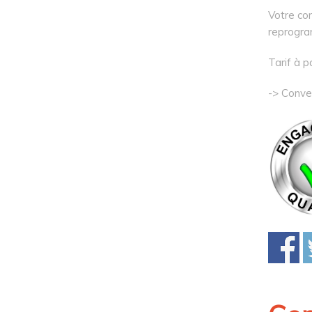
Votre con
reprogra
Tarif à p
-> Conve