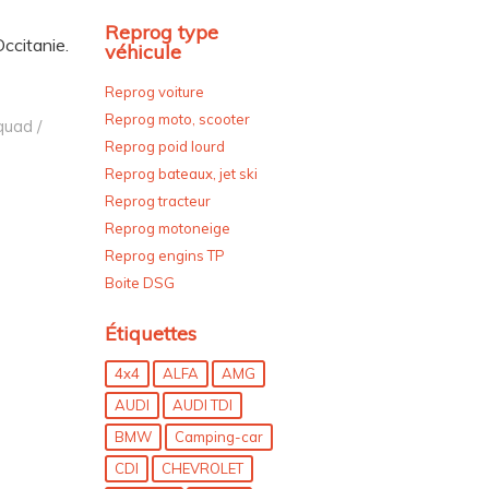
Reprog type
ccitanie.
véhicule
Reprog voiture
Reprog moto, scooter
quad /
Reprog poid lourd
Reprog bateaux, jet ski
Reprog tracteur
Reprog motoneige
Reprog engins TP
Boite DSG
Étiquettes
4x4
ALFA
AMG
AUDI
AUDI TDI
BMW
Camping-car
CDI
CHEVROLET