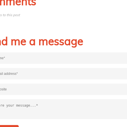
mments
 to this post
d me a message