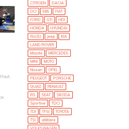
CITROEN
DACIA
DCI
E85
FIAT
FORD
GTI
HDI
HONDA
HYUNDAI
ISUZU
jeep
KIA
LAND ROVER
Mazda
MERCEDES
MINI
MOTO
Nissan
OPEL
éfaut.
PEUGEOT
PORSCHE
QUAD
RENAULT
RS
SEAT
SKODA
ce.
Sportive
TDCI
TDI
TFSI
TOYOTA
TSI
utilitaire
VOLKSWAGEN