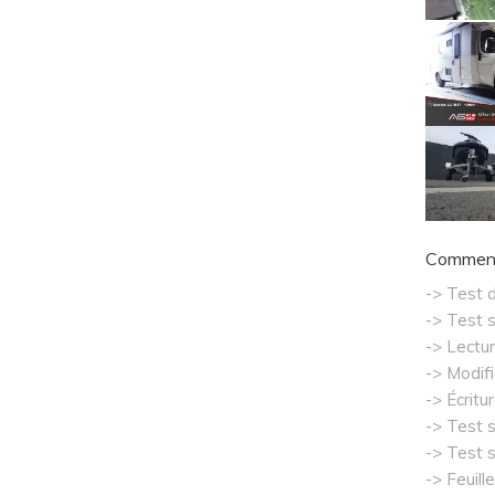
Comment 
-> Test d
-> Test s
-> Lectur
-> Modifi
-> Écritu
-> Test 
-> Test s
-> Feuill