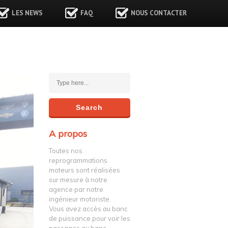
LES NEWS
FAQ
NOUS CONTACTER
A propos
Toutes nos
reprogrammations
moteurs sont réalisées
sur mesure à notre
agence par notre
ingénieur motoriste.
Vous avez accès au banc
de puissance pour voir les