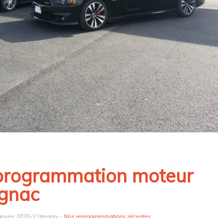
rogrammation moteur
gnac
anvier 2020 / Category -
Nos reprogrammations récentes