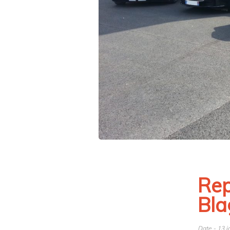
Rep
Bla
Date - 13 j