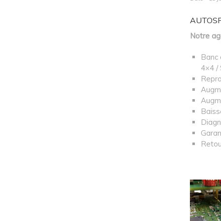
AUTOSPOR
Notre ag
Banc 
4×4 /
Repro
Augme
Augme
Baiss
Diagn
Garan
Retou