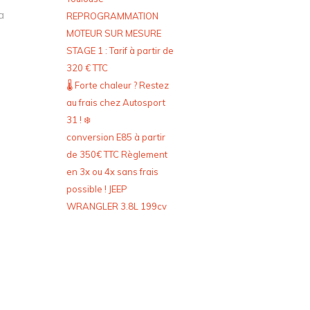
a
REPROGRAMMATION
MOTEUR SUR MESURE
STAGE 1 : Tarif à partir de
320 € TTC
🌡️ Forte chaleur ? Restez
au frais chez Autosport
31 ! ❄️
conversion E85 à partir
de 350€ TTC Règlement
en 3x ou 4x sans frais
possible ! JEEP
WRANGLER 3.8L 199cv