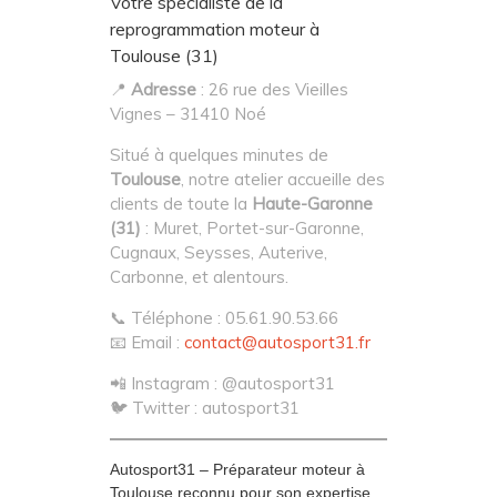
Votre spécialiste de la
reprogrammation moteur à
Toulouse (31)
📍
Adresse
: 26 rue des Vieilles
Vignes – 31410 Noé
Situé à quelques minutes de
Toulouse
, notre atelier accueille des
clients de toute la
Haute-Garonne
(31)
: Muret, Portet-sur-Garonne,
Cugnaux, Seysses, Auterive,
Carbonne, et alentours.
📞 Téléphone : 05.61.90.53.66
📧 Email :
contact@autosport31.fr
📲 Instagram : @autosport31
🐦 Twitter : autosport31
Autosport31 – Préparateur moteur à
Toulouse reconnu pour son expertise,