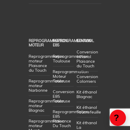
REPROGRAMMATION
REPROGRAMMATION
ETHANOL
MOTEUR
E85
Conversion
Reprogrammation
Reprogrammation
éthanol
moteur
Toulouse
Plaisance
Plaisance
du Touch
du Touch
Reprogrammation
Moteur
Conversion
Reprogrammation
Toulouse
Colomiers
moteur
Narbonne
Conversion
Kit éthanol
E85
Blagnac
Reprogrammation
Toulouse
moteur
Kit éthanol
Blagnac
Reprogrammation
Tournefeuille
E85
Reprogrammation
Plaisance
Kit éthanol
moteur
Du Touch
La