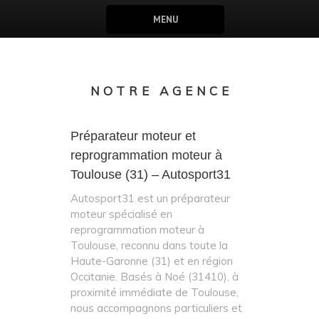
MENU
NOTRE AGENCE
Préparateur moteur et
reprogrammation moteur à
Toulouse (31) – Autosport31
Autosport31 est un préparateur
moteur spécialisé en
reprogrammation moteur à
Toulouse, reconnu dans toute la
Haute-Garonne (31) et en région
Occitanie. Basés à Noé (31410), à
proximité immédiate de Toulouse,
nous accompagnons particuliers et