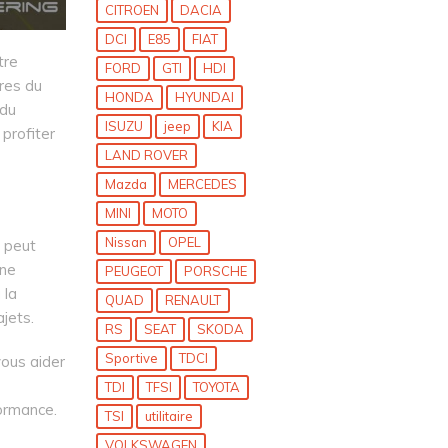
CITROEN
DACIA
DCI
E85
FIAT
tre
FORD
GTI
HDI
res du
HONDA
HYUNDAI
 du
ISUZU
jeep
KIA
 profiter
LAND ROVER
Mazda
MERCEDES
MINI
MOTO
Nissan
OPEL
 peut
Une
PEUGEOT
PORSCHE
 la
QUAD
RENAULT
jets.
RS
SEAT
SKODA
Sportive
TDCI
ous aider
TDI
TFSI
TOYOTA
formance.
TSI
utilitaire
VOLKSWAGEN