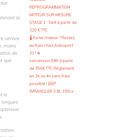
teur
REPROGRAMMATION
MOTEUR SUR MESURE
tenant la
STAGE 1 : Tarif à partir de
320 € TTC
🌡️ Forte chaleur ? Restez
e service
au frais chez Autosport
e, moins
vation de
31 ! ❄️
nt que
conversion E85 à partir
de 350€ TTC Règlement
en 3x ou 4x sans frais
possible ! JEEP
WRANGLER 3.8L 199cv
t le
e longues
 optimiser
s.
mmation