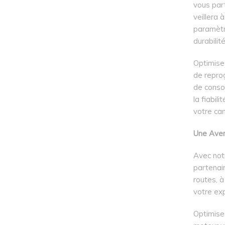
vous par
veillera 
paramètr
durabilit
Optimise
de repro
de consom
la fiabil
votre ca
Une Aven
Avec not
partenair
routes, à
votre ex
Optimise