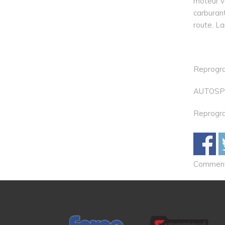
moteur v
carburant
route. La
Reprogr
AUTOSP
Reprogr
Comments