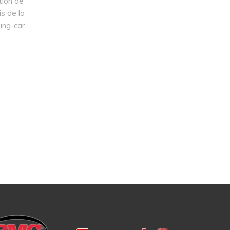
tion de
is de la
ing-car.