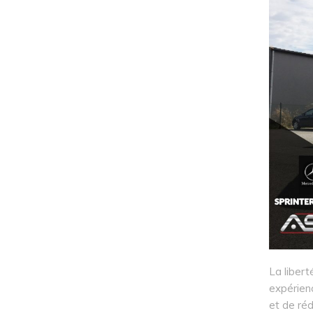
La libert
expérienc
et de réd