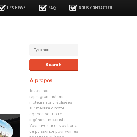
LES NEWS
FAQ
NOUS CONTACTER
A propos
Toutes nos
reprogrammations
moteurs sont réalisées
sur mesure à notre
agence par notre
ingénieur motoriste.
Vous avez accès au banc
de puissance pour voir les