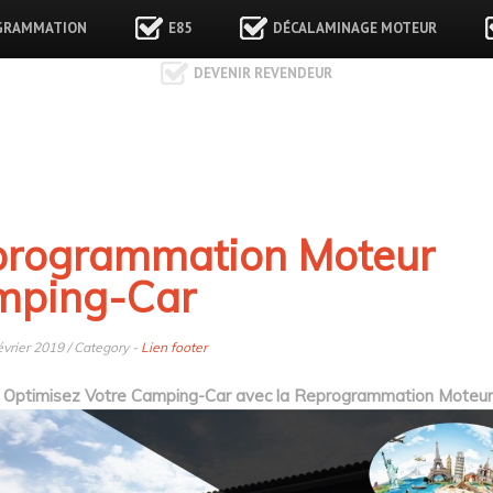
GRAMMATION
E85
DÉCALAMINAGE MOTEUR
DEVENIR REVENDEUR
rogrammation Moteur
mping-Car
évrier 2019 / Category -
Lien footer
Optimisez Votre Camping-Car avec la Reprogrammation Moteur