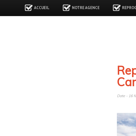
ACCUEIL
NOTRE AGENCE
REPRO
Rep
Ca
Date - 16 f