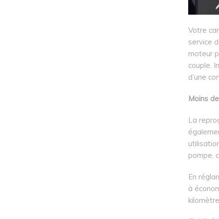
Votre ca
service 
moteur po
couple. I
d’une con
Moins de
La repro
égalemen
utilisati
pompe, ce
En régla
à économ
kilomètre