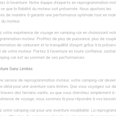
tez à l’aventure. Notre équipe d’experts en reprogrammation mo
à ce que la fiabilité du moteur soit préservée. Nous ajustons les
es de manière à garantir une performance optimale tout en main
é du moteur.
z votre expérience de voyage en camping-car en choisissant notr
grammation moteur. Profitez de plus de puissance, plus de coupl
mation de carburant et la tranquillité d’esprit grâce à la préser
ité de votre moteur. Partez à l’aventure en toute confiance, sacha
mping-car est au sommet de ses performances.
ture Sans Limites
re service de reprogrammation moteur, votre camping-car devien
e idéal pour une aventure sans limites. Que vous voyagiez sur d
 travers des terrains variés, ou que vous cherchiez simplement à
périence de voyage, nous sommes là pour répondre à vos besoin
z votre camping-car pour une aventure inoubliable. La reprogra