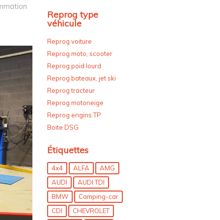
ammation
Reprog type
véhicule
Reprog voiture
Reprog moto, scooter
Reprog poid lourd
Reprog bateaux, jet ski
Reprog tracteur
Reprog motoneige
Reprog engins TP
Boite DSG
Étiquettes
4x4
ALFA
AMG
AUDI
AUDI TDI
BMW
Camping-car
CDI
CHEVROLET