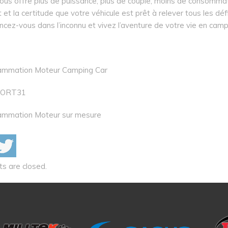
ous offre plus de puissance, plus de couple, moins de consomma
 et la certitude que votre véhicule est prêt à relever tous les déf
ncez-vous dans l’inconnu et vivez l’aventure de votre vie en camp
ammation Moteur Camping Car
ORT31
ammation Moteur sur mesure
 are closed.