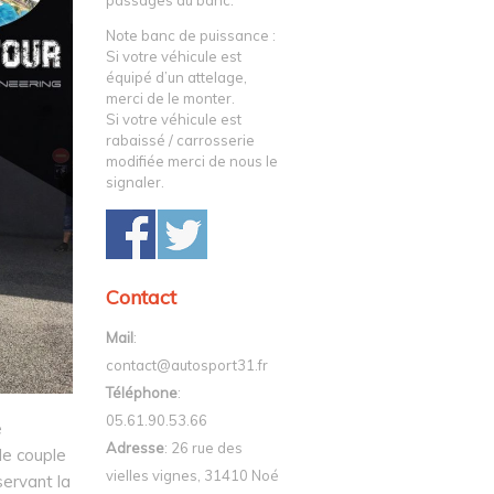
passages au banc.
Note banc de puissance :
Si votre véhicule est
équipé d’un attelage,
merci de le monter.
Si votre véhicule est
rabaissé / carrosserie
modifiée merci de nous le
signaler.
Contact
Mail
:
contact@autosport31.fr
Téléphone
:
05.61.90.53.66
e
Adresse
: 26 rue des
le couple
vielles vignes, 31410 Noé
servant la