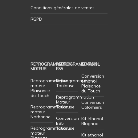
Conditions générales de ventes
RGPD
REPROGRAMMATION
REPROGRAMMATION
ETHANOL
MOTEUR
E85
Conversion
Reprogrammation
Reprogrammation
éthanol
moteur
Toulouse
Plaisance
Plaisance
du Touch
du Touch
Reprogrammation
Moteur
Conversion
Reprogrammation
Toulouse
Colomiers
moteur
Narbonne
Conversion
Kit éthanol
E85
Blagnac
Reprogrammation
Toulouse
moteur
Kit éthanol