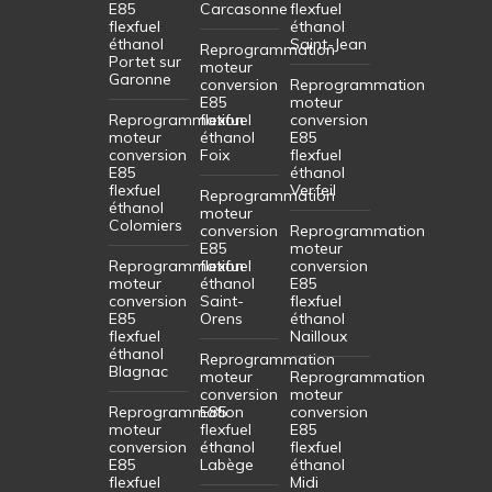
E85
Carcasonne
flexfuel
flexfuel
éthanol
éthanol
Saint-Jean
Reprogrammation
Portet sur
moteur
Garonne
conversion
Reprogrammation
E85
moteur
Reprogrammation
flexfuel
conversion
moteur
éthanol
E85
conversion
Foix
flexfuel
E85
éthanol
flexfuel
Verfeil
Reprogrammation
éthanol
moteur
Colomiers
conversion
Reprogrammation
E85
moteur
Reprogrammation
flexfuel
conversion
moteur
éthanol
E85
conversion
Saint-
flexfuel
E85
Orens
éthanol
flexfuel
Nailloux
éthanol
Reprogrammation
Blagnac
moteur
Reprogrammation
conversion
moteur
Reprogrammation
E85
conversion
moteur
flexfuel
E85
conversion
éthanol
flexfuel
E85
Labège
éthanol
flexfuel
Midi