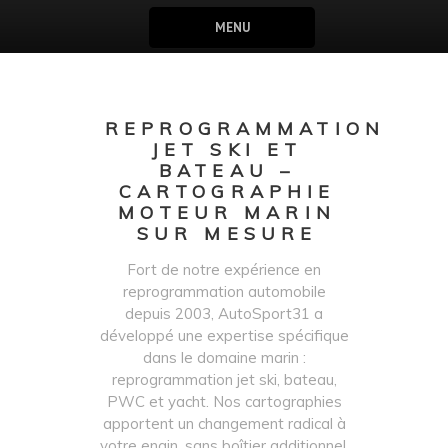
MENU
REPROGRAMMATION
JET SKI ET
BATEAU –
CARTOGRAPHIE
MOTEUR MARIN
SUR MESURE
Fort de notre expérience en
reprogrammation automobile
depuis 2003, AutoSport31 a
développé une expertise spécifique
dans le domaine marin :
reprogrammation jet ski, bateau,
PWC et yacht. Nos cartographies
apportent un changement radical à
votre engin, sans boîtier additionnel,