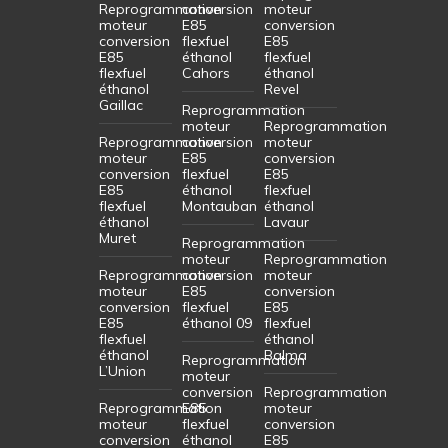
Reprogrammation
conversion
moteur
moteur
E85
conversion
conversion
flexfuel
E85
E85
éthanol
flexfuel
flexfuel
Cahors
éthanol
éthanol
Revel
Gaillac
Reprogrammation
moteur
Reprogrammation
Reprogrammation
conversion
moteur
moteur
E85
conversion
conversion
flexfuel
E85
E85
éthanol
flexfuel
flexfuel
Montauban
éthanol
éthanol
Lavaur
Muret
Reprogrammation
moteur
Reprogrammation
Reprogrammation
conversion
moteur
moteur
E85
conversion
conversion
flexfuel
E85
E85
éthanol 09
flexfuel
flexfuel
éthanol
éthanol
Balma
Reprogrammation
L’Union
moteur
conversion
Reprogrammation
Reprogrammation
E85
moteur
moteur
flexfuel
conversion
conversion
éthanol
E85