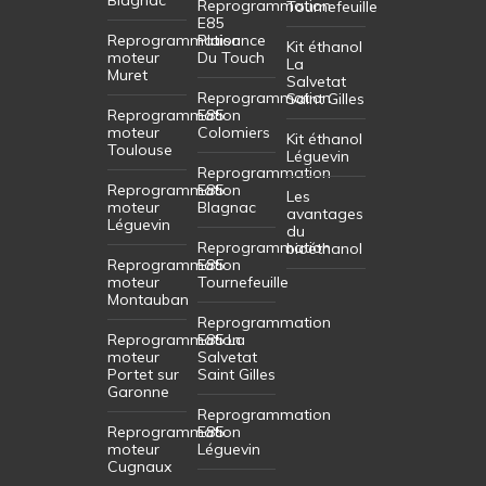
Blagnac
Reprogrammation
Tournefeuille
E85
Reprogrammation
Plaisance
Kit éthanol
moteur
Du Touch
La
Muret
Salvetat
Reprogrammation
Saint Gilles
Reprogrammation
E85
moteur
Colomiers
Kit éthanol
Toulouse
Léguevin
Reprogrammation
Reprogrammation
E85
Les
moteur
Blagnac
avantages
Léguevin
du
Reprogrammation
bioéthanol
Reprogrammation
E85
moteur
Tournefeuille
Montauban
Reprogrammation
Reprogrammation
E85 La
moteur
Salvetat
Portet sur
Saint Gilles
Garonne
Reprogrammation
Reprogrammation
E85
moteur
Léguevin
Cugnaux