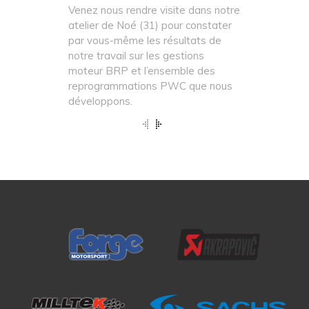
Venez nous rendre visite dans notre
atelier de Noé (31) pour constater
par vous-même les résultats de
notre travail sur les gestions
moteur BRP et l’ensemble des
reprogrammations PWC que nous
développons.