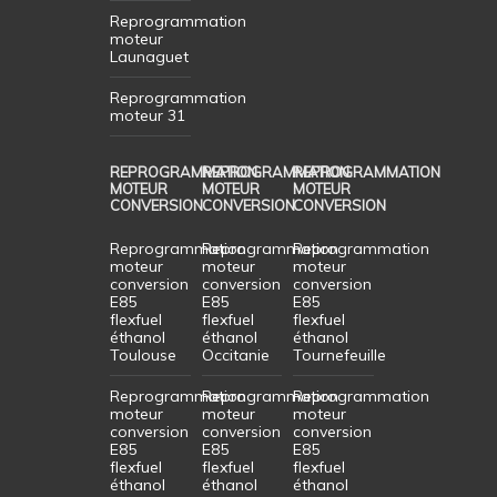
Reprogrammation
moteur
Launaguet
Reprogrammation
moteur 31
REPROGRAMMATION
REPROGRAMMATION
REPROGRAMMATION
MOTEUR
MOTEUR
MOTEUR
CONVERSION
CONVERSION
CONVERSION
Reprogrammation
Reprogrammation
Reprogrammation
moteur
moteur
moteur
conversion
conversion
conversion
E85
E85
E85
flexfuel
flexfuel
flexfuel
éthanol
éthanol
éthanol
Toulouse
Occitanie
Tournefeuille
Reprogrammation
Reprogrammation
Reprogrammation
moteur
moteur
moteur
conversion
conversion
conversion
E85
E85
E85
flexfuel
flexfuel
flexfuel
éthanol
éthanol
éthanol