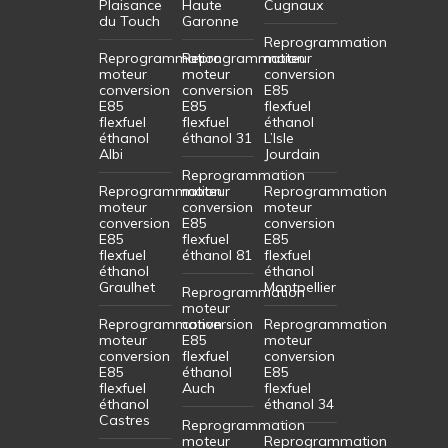
Plaisance
Haute
Cugnaux
du Touch
Garonne
Reprogrammation
Reprogrammation
Reprogrammation
moteur
moteur
moteur
conversion
conversion
conversion
E85
E85
E85
flexfuel
flexfuel
flexfuel
éthanol
éthanol
éthanol 31
L’Isle
Albi
Jourdain
Reprogrammation
Reprogrammation
moteur
Reprogrammation
moteur
conversion
moteur
conversion
E85
conversion
E85
flexfuel
E85
flexfuel
éthanol 81
flexfuel
éthanol
éthanol
Graulhet
Montpellier
Reprogrammation
moteur
Reprogrammation
conversion
Reprogrammation
moteur
E85
moteur
conversion
flexfuel
conversion
E85
éthanol
E85
flexfuel
Auch
flexfuel
éthanol
éthanol 34
Castres
Reprogrammation
moteur
Reprogrammation