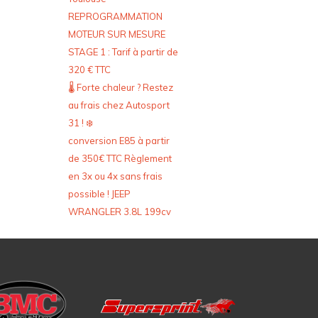
REPROGRAMMATION
MOTEUR SUR MESURE
STAGE 1 : Tarif à partir de
320 € TTC
🌡️ Forte chaleur ? Restez
au frais chez Autosport
31 ! ❄️
conversion E85 à partir
de 350€ TTC Règlement
en 3x ou 4x sans frais
possible ! JEEP
WRANGLER 3.8L 199cv