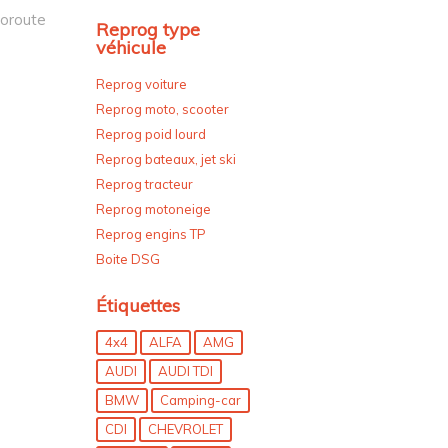
oroute
Reprog type
véhicule
Reprog voiture
Reprog moto, scooter
Reprog poid lourd
Reprog bateaux, jet ski
Reprog tracteur
Reprog motoneige
Reprog engins TP
Boite DSG
Étiquettes
4x4
ALFA
AMG
AUDI
AUDI TDI
BMW
Camping-car
CDI
CHEVROLET