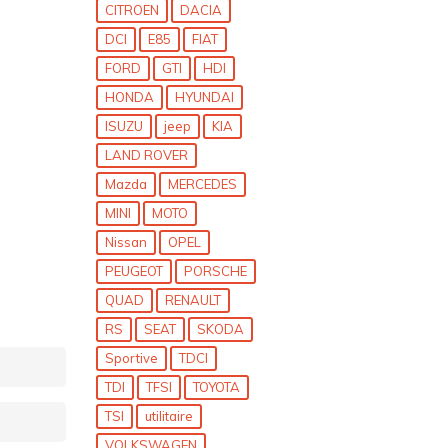
CITROEN
DACIA
DCI
E85
FIAT
FORD
GTI
HDI
HONDA
HYUNDAI
ISUZU
jeep
KIA
LAND ROVER
Mazda
MERCEDES
MINI
MOTO
Nissan
OPEL
PEUGEOT
PORSCHE
QUAD
RENAULT
RS
SEAT
SKODA
Sportive
TDCI
TDI
TFSI
TOYOTA
TSI
utilitaire
VOLKSWAGEN