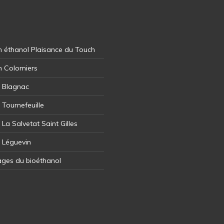
 éthanol Plaisance du Touch
n Colomiers
l Blagnac
 Tournefeuille
 La Salvetat Saint Gilles
l Léguevin
ages du bioéthanol