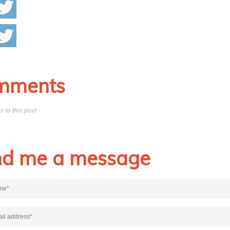
mments
 to this post
d me a message