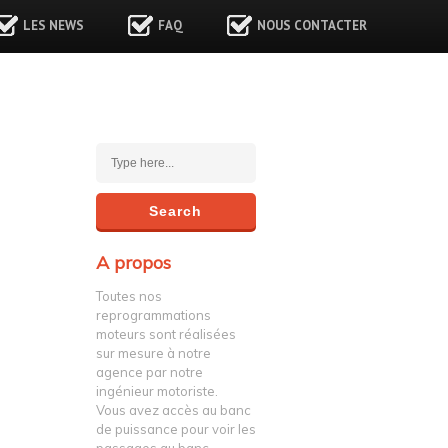
LES NEWS
FAQ
NOUS CONTACTER
A propos
Toutes nos
reprogrammations
moteurs sont réalisées
sur mesure à notre
agence par notre
ingénieur motoriste.
Vous avez accès au banc
de puissance pour voir les