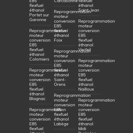
E85
Carcasonne
flexfuel
flexfuel
éthanol
éthanol
Saint-Jean
Reprogrammation
Portet sur
moteur
Garonne
conversion
Reprogrammation
E85
moteur
Reprogrammation
flexfuel
conversion
moteur
éthanol
E85
conversion
Foix
flexfuel
E85
éthanol
flexfuel
Verfeil
Reprogrammation
éthanol
moteur
Colomiers
conversion
Reprogrammation
E85
moteur
Reprogrammation
flexfuel
conversion
moteur
éthanol
E85
conversion
Saint-
flexfuel
E85
Orens
éthanol
flexfuel
Nailloux
éthanol
Reprogrammation
Blagnac
moteur
Reprogrammation
conversion
moteur
Reprogrammation
E85
conversion
moteur
flexfuel
E85
conversion
éthanol
flexfuel
E85
Labège
éthanol
flexfuel
Midi