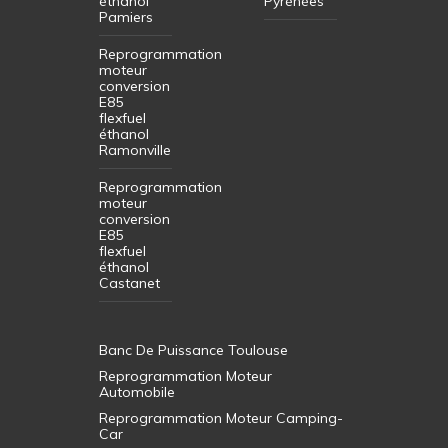
éthanol
Pyrénées
Pamiers
Reprogrammation
moteur
conversion
E85
flexfuel
éthanol
Ramonville
Reprogrammation
moteur
conversion
E85
flexfuel
éthanol
Castanet
Banc De Puissance Toulouse
Reprogrammation Moteur
Automobile
Reprogrammation Moteur Camping-
Car