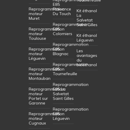
E85
Reprogrammation
Plaisance
Kit éthanol
moteur
Du Touch
La
Muret
Salvetat
Reprogrammation
Saint Gilles
Reprogrammation
E85
moteur
Colomiers
Kit éthanol
Toulouse
Léguevin
Reprogrammation
Reprogrammation
E85
Les
moteur
Blagnac
avantages
Léguevin
du
Reprogrammation
bioéthanol
Reprogrammation
E85
moteur
Tournefeuille
Montauban
Reprogrammation
Reprogrammation
E85 La
moteur
Salvetat
Portet sur
Saint Gilles
Garonne
Reprogrammation
Reprogrammation
E85
moteur
Léguevin
Cugnaux