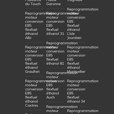
du Touch
Garonne
Reprogrammation
Reprogrammation
Reprogrammation
moteur
moteur
moteur
conversion
conversion
conversion
E85
E85
E85
flexfuel
flexfuel
flexfuel
éthanol
éthanol
éthanol 31
L’Isle
Albi
Jourdain
Reprogrammation
Reprogrammation
moteur
Reprogrammation
moteur
conversion
moteur
conversion
E85
conversion
E85
flexfuel
E85
flexfuel
éthanol 81
flexfuel
éthanol
éthanol
Graulhet
Montpellier
Reprogrammation
moteur
Reprogrammation
conversion
Reprogrammation
moteur
E85
moteur
conversion
flexfuel
conversion
E85
éthanol
E85
flexfuel
Auch
flexfuel
éthanol
éthanol 34
Castres
Reprogrammation
moteur
Reprogrammation