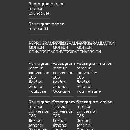
Reprogrammation
moteur
Launaguet
Reprogrammation
moteur 31
REPROGRAMMATION
REPROGRAMMATION
REPROGRAMMATION
MOTEUR
MOTEUR
MOTEUR
CONVERSION
CONVERSION
CONVERSION
Reprogrammation
Reprogrammation
Reprogrammation
moteur
moteur
moteur
conversion
conversion
conversion
E85
E85
E85
flexfuel
flexfuel
flexfuel
éthanol
éthanol
éthanol
Toulouse
Occitanie
Tournefeuille
Reprogrammation
Reprogrammation
Reprogrammation
moteur
moteur
moteur
conversion
conversion
conversion
E85
E85
E85
flexfuel
flexfuel
flexfuel
éthanol
éthanol
éthanol
Plaisance
Haute
Cugnaux