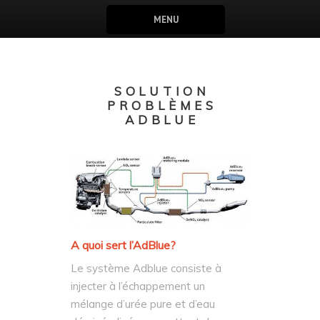
MENU
SOLUTION
PROBLÈMES
ADBLUE
A quoi sert l’AdBlue?
Le système Adblue consiste à
injecter à l’échappement un
mélange d’urée pure et d’eau