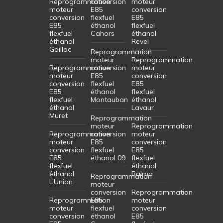
Reprogrammation
conversion
moteur
moteur
E85
conversion
conversion
flexfuel
E85
E85
éthanol
flexfuel
flexfuel
Cahors
éthanol
éthanol
Revel
Gaillac
Reprogrammation
moteur
Reprogrammation
Reprogrammation
conversion
moteur
moteur
E85
conversion
conversion
flexfuel
E85
E85
éthanol
flexfuel
flexfuel
Montauban
éthanol
éthanol
Lavaur
Muret
Reprogrammation
moteur
Reprogrammation
Reprogrammation
conversion
moteur
moteur
E85
conversion
conversion
flexfuel
E85
E85
éthanol 09
flexfuel
flexfuel
éthanol
éthanol
Balma
Reprogrammation
L’Union
moteur
conversion
Reprogrammation
Reprogrammation
E85
moteur
moteur
flexfuel
conversion
conversion
éthanol
E85