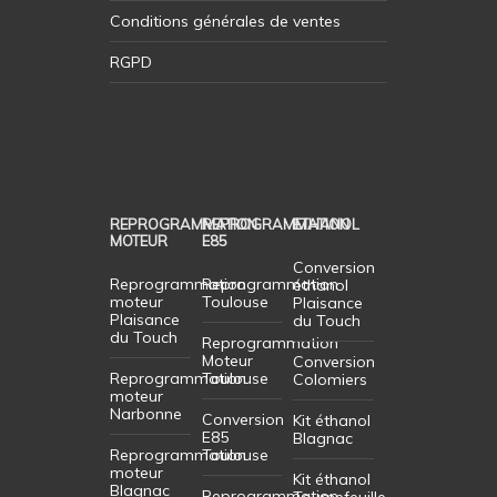
Conditions générales de ventes
RGPD
REPROGRAMMATION
REPROGRAMMATION
ETHANOL
MOTEUR
E85
Conversion
Reprogrammation
Reprogrammation
éthanol
moteur
Toulouse
Plaisance
Plaisance
du Touch
du Touch
Reprogrammation
Moteur
Conversion
Reprogrammation
Toulouse
Colomiers
moteur
Narbonne
Conversion
Kit éthanol
E85
Blagnac
Reprogrammation
Toulouse
moteur
Kit éthanol
Blagnac
Reprogrammation
Tournefeuille