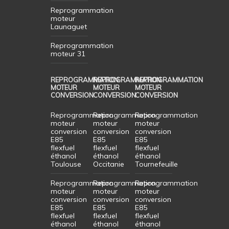
Reprogrammation
moteur
Launaguet
Reprogrammation
moteur 31
REPROGRAMMATION
REPROGRAMMATION
REPROGRAMMATION
MOTEUR
MOTEUR
MOTEUR
CONVERSION
CONVERSION
CONVERSION
Reprogrammation
Reprogrammation
Reprogrammation
moteur
moteur
moteur
conversion
conversion
conversion
E85
E85
E85
flexfuel
flexfuel
flexfuel
éthanol
éthanol
éthanol
Toulouse
Occitanie
Tournefeuille
Reprogrammation
Reprogrammation
Reprogrammation
moteur
moteur
moteur
conversion
conversion
conversion
E85
E85
E85
flexfuel
flexfuel
flexfuel
éthanol
éthanol
éthanol