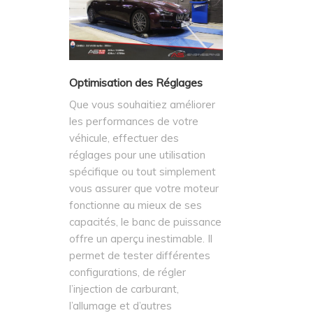
Optimisation des Réglages
Que vous souhaitiez améliorer
les performances de votre
véhicule, effectuer des
réglages pour une utilisation
spécifique ou tout simplement
vous assurer que votre moteur
fonctionne au mieux de ses
capacités, le banc de puissance
offre un aperçu inestimable. Il
permet de tester différentes
configurations, de régler
l’injection de carburant,
l’allumage et d’autres