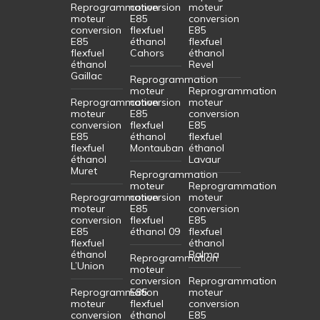
Reprogrammation
conversion
moteur
moteur
E85
conversion
conversion
flexfuel
E85
E85
éthanol
flexfuel
flexfuel
Cahors
éthanol
éthanol
Revel
Gaillac
Reprogrammation
moteur
Reprogrammation
Reprogrammation
conversion
moteur
moteur
E85
conversion
conversion
flexfuel
E85
E85
éthanol
flexfuel
flexfuel
Montauban
éthanol
éthanol
Lavaur
Muret
Reprogrammation
moteur
Reprogrammation
Reprogrammation
conversion
moteur
moteur
E85
conversion
conversion
flexfuel
E85
E85
éthanol 09
flexfuel
flexfuel
éthanol
éthanol
Balma
Reprogrammation
L’Union
moteur
conversion
Reprogrammation
Reprogrammation
E85
moteur
moteur
flexfuel
conversion
conversion
éthanol
E85