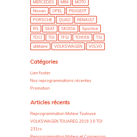
MERCEDES
MINI
MOTO
Nissan
OPEL
PEUGEOT
PORSCHE
QUAD
RENAULT
RS
SEAT
SKODA
Sportive
TDCI
TDI
TFSI
TOYOTA
TSI
utilitaire
VOLKSWAGEN
VOLVO
Catégories
Lien footer
Nos reprogrammations récentes
Promotion
Articles récents
Reprogrammation Moteur Toulouse
VOLKSWAGEN TOUAREG 2019 3.0 TDI
231cv
Reprogrammation Moteur et Conversion