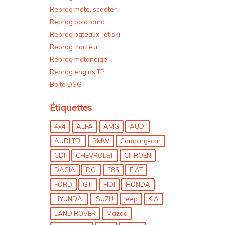
Reprog moto, scooter
Reprog poid lourd
Reprog bateaux, jet ski
Reprog tracteur
Reprog motoneige
Reprog engins TP
Boite DSG
Étiquettes
4x4
ALFA
AMG
AUDI
AUDI TDI
BMW
Camping-car
CDI
CHEVROLET
CITROEN
DACIA
DCI
E85
FIAT
FORD
GTI
HDI
HONDA
HYUNDAI
ISUZU
jeep
KIA
LAND ROVER
Mazda