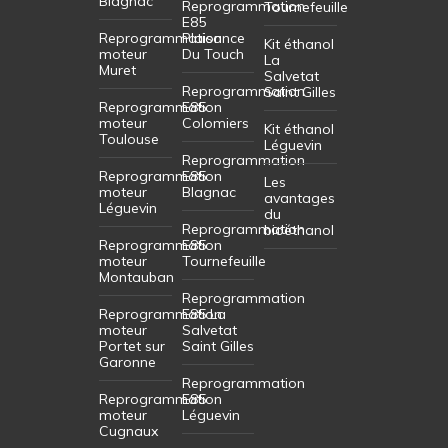
Blagnac
Reprogrammation
Tournefeuille
E85
Reprogrammation
Plaisance
Kit éthanol
moteur
Du Touch
La
Muret
Salvetat
Reprogrammation
Saint Gilles
Reprogrammation
E85
moteur
Colomiers
Kit éthanol
Toulouse
Léguevin
Reprogrammation
Reprogrammation
E85
Les
moteur
Blagnac
avantages
Léguevin
du
Reprogrammation
bioéthanol
Reprogrammation
E85
moteur
Tournefeuille
Montauban
Reprogrammation
Reprogrammation
E85 La
moteur
Salvetat
Portet sur
Saint Gilles
Garonne
Reprogrammation
Reprogrammation
E85
moteur
Léguevin
Cugnaux