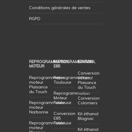
Conditions générales de ventes
RGPD
REPROGRAMMATION
REPROGRAMMATION
ETHANOL
MOTEUR
E85
Conversion
Reprogrammation
Reprogrammation
éthanol
moteur
Toulouse
Plaisance
Plaisance
du Touch
du Touch
Reprogrammation
Moteur
Conversion
Reprogrammation
Toulouse
Colomiers
moteur
Narbonne
Conversion
Kit éthanol
E85
Blagnac
Reprogrammation
Toulouse
moteur
Kit éthanol