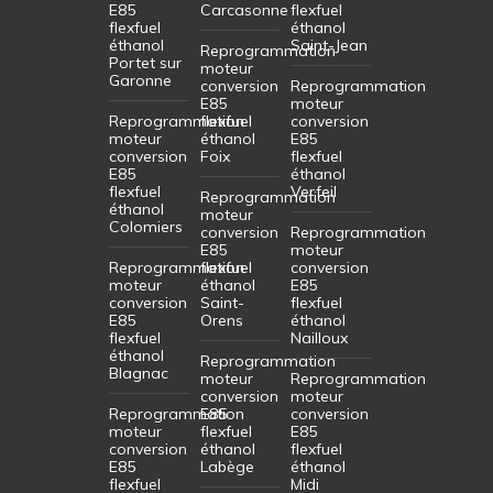
E85
Carcasonne
flexfuel
flexfuel
éthanol
éthanol
Saint-Jean
Reprogrammation
Portet sur
moteur
Garonne
conversion
Reprogrammation
E85
moteur
Reprogrammation
flexfuel
conversion
moteur
éthanol
E85
conversion
Foix
flexfuel
E85
éthanol
flexfuel
Verfeil
Reprogrammation
éthanol
moteur
Colomiers
conversion
Reprogrammation
E85
moteur
Reprogrammation
flexfuel
conversion
moteur
éthanol
E85
conversion
Saint-
flexfuel
E85
Orens
éthanol
flexfuel
Nailloux
éthanol
Reprogrammation
Blagnac
moteur
Reprogrammation
conversion
moteur
Reprogrammation
E85
conversion
moteur
flexfuel
E85
conversion
éthanol
flexfuel
E85
Labège
éthanol
flexfuel
Midi