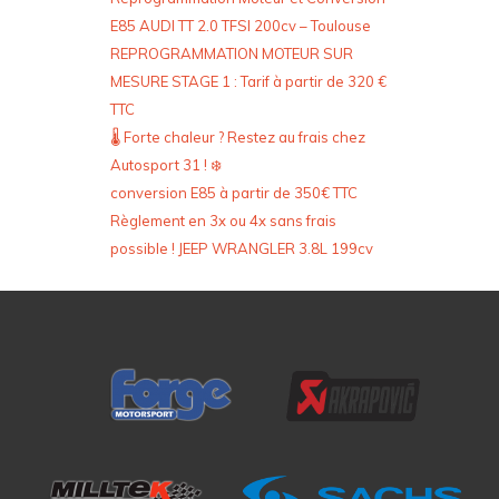
E85 AUDI TT 2.0 TFSI 200cv – Toulouse
REPROGRAMMATION MOTEUR SUR
MESURE STAGE 1 : Tarif à partir de 320 €
TTC
🌡️ Forte chaleur ? Restez au frais chez
Autosport 31 ! ❄️
conversion E85 à partir de 350€ TTC
Règlement en 3x ou 4x sans frais
possible ! JEEP WRANGLER 3.8L 199cv