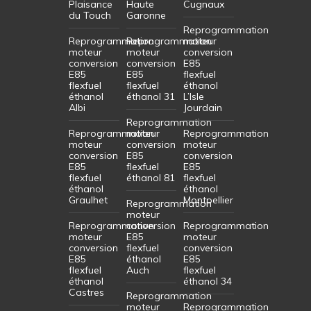
Plaisance
Haute
Cugnaux
du Touch
Garonne
Reprogrammation
Reprogrammation
Reprogrammation
moteur
moteur
moteur
conversion
conversion
conversion
E85
E85
E85
flexfuel
flexfuel
flexfuel
éthanol
éthanol
éthanol 31
L’Isle
Albi
Jourdain
Reprogrammation
Reprogrammation
moteur
Reprogrammation
moteur
conversion
moteur
conversion
E85
conversion
E85
flexfuel
E85
flexfuel
éthanol 81
flexfuel
éthanol
éthanol
Graulhet
Montpellier
Reprogrammation
moteur
Reprogrammation
conversion
Reprogrammation
moteur
E85
moteur
conversion
flexfuel
conversion
E85
éthanol
E85
flexfuel
Auch
flexfuel
éthanol
éthanol 34
Castres
Reprogrammation
moteur
Reprogrammation