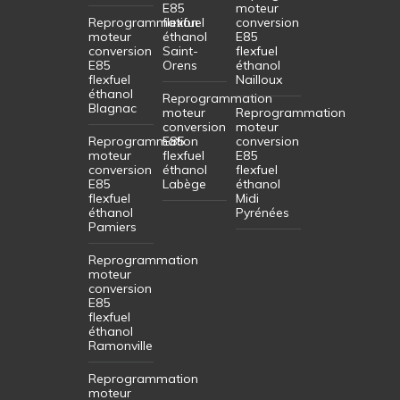
E85
moteur
Reprogrammation
flexfuel
conversion
moteur
éthanol
E85
conversion
Saint-
flexfuel
E85
Orens
éthanol
flexfuel
Nailloux
éthanol
Reprogrammation
Blagnac
moteur
Reprogrammation
conversion
moteur
Reprogrammation
E85
conversion
moteur
flexfuel
E85
conversion
éthanol
flexfuel
E85
Labège
éthanol
flexfuel
Midi
éthanol
Pyrénées
Pamiers
Reprogrammation
moteur
conversion
E85
flexfuel
éthanol
Ramonville
Reprogrammation
moteur