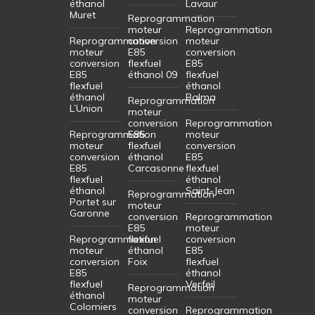
éthanol
Lavaur
Muret
Reprogrammation
moteur
Reprogrammation
Reprogrammation
conversion
moteur
moteur
E85
conversion
conversion
flexfuel
E85
E85
éthanol 09
flexfuel
flexfuel
éthanol
éthanol
Balma
Reprogrammation
L’Union
moteur
conversion
Reprogrammation
Reprogrammation
E85
moteur
moteur
flexfuel
conversion
conversion
éthanol
E85
E85
Carcasonne
flexfuel
flexfuel
éthanol
éthanol
Saint-Jean
Reprogrammation
Portet sur
moteur
Garonne
conversion
Reprogrammation
E85
moteur
Reprogrammation
flexfuel
conversion
moteur
éthanol
E85
conversion
Foix
flexfuel
E85
éthanol
flexfuel
Verfeil
Reprogrammation
éthanol
moteur
Colomiers
conversion
Reprogrammation