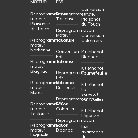
MOTEUR
E85
Conversion
Reprogrammation
Reprogrammation
éthanol
moteur
Toulouse
Plaisance
Plaisance
du Touch
du Touch
Reprogrammation
Moteur
Conversion
Reprogrammation
Toulouse
Colomiers
moteur
Narbonne
Conversion
Kit éthanol
E85
Blagnac
Reprogrammation
Toulouse
moteur
Kit éthanol
Blagnac
Reprogrammation
Tournefeuille
E85
Reprogrammation
Plaisance
Kit éthanol
moteur
Du Touch
La
Muret
Salvetat
Reprogrammation
Saint Gilles
Reprogrammation
E85
moteur
Colomiers
Kit éthanol
Toulouse
Léguevin
Reprogrammation
Reprogrammation
E85
Les
moteur
Blagnac
avantages
Léguevin
du