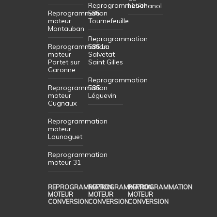
Reprogrammation
bioéthanol
Reprogrammation
E85
moteur
Tournefeuille
Montauban
Reprogrammation
Reprogrammation
E85 La
moteur
Salvetat
Portet sur
Saint Gilles
Garonne
Reprogrammation
Reprogrammation
E85
moteur
Léguevin
Cugnaux
Reprogrammation
moteur
Launaguet
Reprogrammation
moteur 31
REPROGRAMMATION
REPROGRAMMATION
REPROGRAMMATION
MOTEUR
MOTEUR
MOTEUR
CONVERSION
CONVERSION
CONVERSION