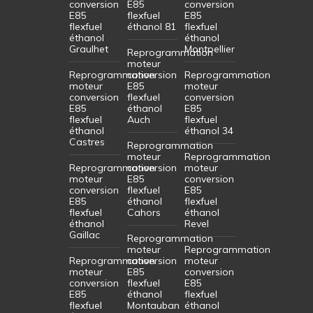
conversion
E85
conversion
E85
flexfuel
E85
flexfuel
éthanol 81
flexfuel
éthanol
éthanol
Graulhet
Montpellier
Reprogrammation
moteur
Reprogrammation
conversion
Reprogrammation
moteur
E85
moteur
conversion
flexfuel
conversion
E85
éthanol
E85
flexfuel
Auch
flexfuel
éthanol
éthanol 34
Castres
Reprogrammation
moteur
Reprogrammation
Reprogrammation
conversion
moteur
moteur
E85
conversion
conversion
flexfuel
E85
E85
éthanol
flexfuel
flexfuel
Cahors
éthanol
éthanol
Revel
Gaillac
Reprogrammation
moteur
Reprogrammation
Reprogrammation
conversion
moteur
moteur
E85
conversion
conversion
flexfuel
E85
E85
éthanol
flexfuel
flexfuel
Montauban
éthanol