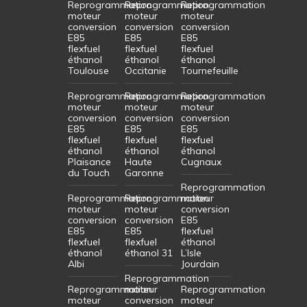
Reprogrammation
Reprogrammation
Reprogrammation
moteur
moteur
moteur
conversion
conversion
conversion
E85
E85
E85
flexfuel
flexfuel
flexfuel
éthanol
éthanol
éthanol
Toulouse
Occitanie
Tournefeuille
Reprogrammation
Reprogrammation
Reprogrammation
moteur
moteur
moteur
conversion
conversion
conversion
E85
E85
E85
flexfuel
flexfuel
flexfuel
éthanol
éthanol
éthanol
Plaisance
Haute
Cugnaux
du Touch
Garonne
Reprogrammation
Reprogrammation
Reprogrammation
moteur
moteur
moteur
conversion
conversion
conversion
E85
E85
E85
flexfuel
flexfuel
flexfuel
éthanol
éthanol
éthanol 31
L’Isle
Albi
Jourdain
Reprogrammation
Reprogrammation
moteur
Reprogrammation
moteur
conversion
moteur