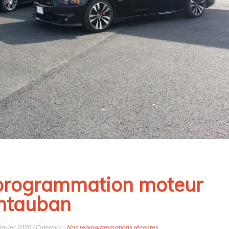
rogrammation moteur
ntauban
anvier 2020 / Category -
Nos reprogrammations récentes