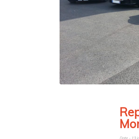
Rep
Mo
Date - 13 j