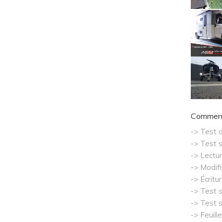
Comment 
-> Test d
-> Test s
-> Lectur
-> Modifi
-> Écritu
-> Test 
-> Test s
-> Feuill