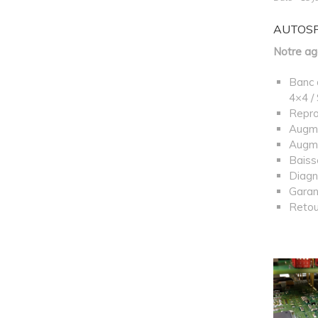
AUTOSPOR
Notre ag
Banc 
4×4 /
Repro
Augme
Augme
Baiss
Diagn
Garan
Retou