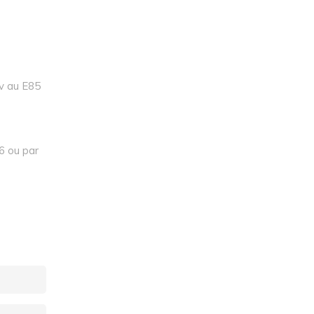
v au E85
6 ou par