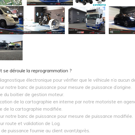
se déroule la reprogrammation ?
iagnostique électronique pour vérifier que le véhicule n’a aucun d
ur notre banc de puissance pour mesure de puissance d’origine.
e du boitier de gestion moteur.
cation de la cartographie en interne par notre motoriste en agen
re de la cartographie modifiée.
sur notre banc de puissance pour mesure de puissance modifiée.
ur route et validation de Log.
e de puissance fournie au client avant/après.