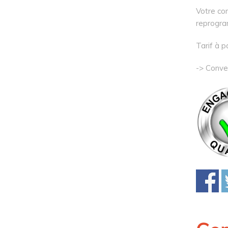
Votre con
reprogra
Tarif à p
-> Conve