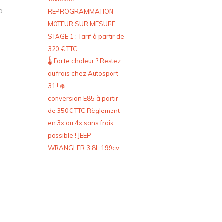
a
REPROGRAMMATION
MOTEUR SUR MESURE
STAGE 1 : Tarif à partir de
320 € TTC
🌡️ Forte chaleur ? Restez
au frais chez Autosport
31 ! ❄️
conversion E85 à partir
de 350€ TTC Règlement
en 3x ou 4x sans frais
possible ! JEEP
WRANGLER 3.8L 199cv