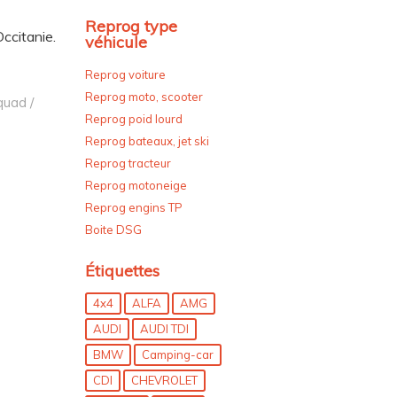
Reprog type
ccitanie.
véhicule
Reprog voiture
Reprog moto, scooter
quad /
Reprog poid lourd
Reprog bateaux, jet ski
Reprog tracteur
Reprog motoneige
Reprog engins TP
Boite DSG
Étiquettes
4x4
ALFA
AMG
AUDI
AUDI TDI
BMW
Camping-car
CDI
CHEVROLET