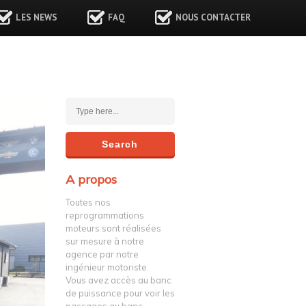
LES NEWS
FAQ
NOUS CONTACTER
A propos
Toutes nos
reprogrammations
moteurs sont réalisées
sur mesure à notre
agence par notre
ingénieur motoriste.
Vous avez accès au banc
de puissance pour voir les