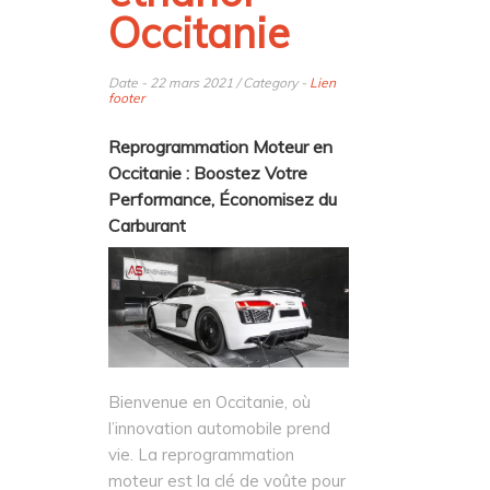
Occitanie
Date - 22 mars 2021 / Category -
Lien
footer
Reprogrammation Moteur en
Occitanie : Boostez Votre
Performance, Économisez du
Carburant
Bienvenue en Occitanie, où
l’innovation automobile prend
vie. La reprogrammation
moteur est la clé de voûte pour