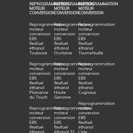
REPROGRAMMATION
REPROGRAMMATION
REPROGRAMMATION
MOTEUR
MOTEUR
MOTEUR
CONVERSION
CONVERSION
CONVERSION
Reprogrammation
Reprogrammation
Reprogrammation
moteur
moteur
moteur
conversion
conversion
conversion
E85
E85
E85
flexfuel
flexfuel
flexfuel
éthanol
éthanol
éthanol
Toulouse
Occitanie
Tournefeuille
Reprogrammation
Reprogrammation
Reprogrammation
moteur
moteur
moteur
conversion
conversion
conversion
E85
E85
E85
flexfuel
flexfuel
flexfuel
éthanol
éthanol
éthanol
Plaisance
Haute
Cugnaux
du Touch
Garonne
Reprogrammation
Reprogrammation
Reprogrammation
moteur
moteur
moteur
conversion
conversion
conversion
E85
E85
E85
flexfuel
flexfuel
flexfuel
éthanol
éthanol
éthanol 31
L’Isle