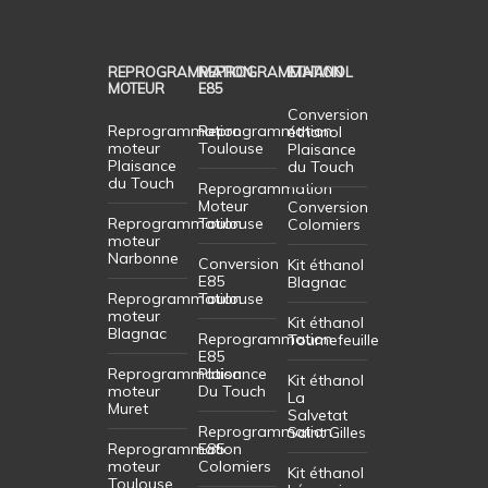
REPROGRAMMATION
REPROGRAMMATION
ETHANOL
MOTEUR
E85
Conversion
Reprogrammation
Reprogrammation
éthanol
moteur
Toulouse
Plaisance
Plaisance
du Touch
du Touch
Reprogrammation
Moteur
Conversion
Reprogrammation
Toulouse
Colomiers
moteur
Narbonne
Conversion
Kit éthanol
E85
Blagnac
Reprogrammation
Toulouse
moteur
Kit éthanol
Blagnac
Reprogrammation
Tournefeuille
E85
Reprogrammation
Plaisance
Kit éthanol
moteur
Du Touch
La
Muret
Salvetat
Reprogrammation
Saint Gilles
Reprogrammation
E85
moteur
Colomiers
Kit éthanol
Toulouse