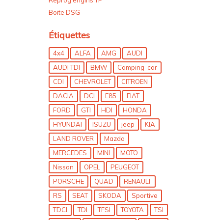
Boite DSG
Étiquettes
4x4
ALFA
AMG
AUDI
AUDI TDI
BMW
Camping-car
CDI
CHEVROLET
CITROEN
DACIA
DCI
E85
FIAT
FORD
GTI
HDI
HONDA
HYUNDAI
ISUZU
jeep
KIA
LAND ROVER
Mazda
MERCEDES
MINI
MOTO
Nissan
OPEL
PEUGEOT
PORSCHE
QUAD
RENAULT
RS
SEAT
SKODA
Sportive
TDCI
TDI
TFSI
TOYOTA
TSI