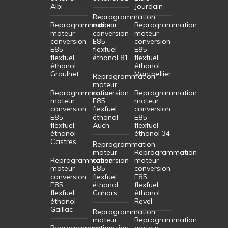
Albi
Jourdain
Reprogrammation
Reprogrammation
moteur
Reprogrammation
moteur
conversion
moteur
conversion
E85
conversion
E85
flexfuel
E85
flexfuel
éthanol 81
flexfuel
éthanol
éthanol
Graulhet
Montpellier
Reprogrammation
moteur
Reprogrammation
conversion
Reprogrammation
moteur
E85
moteur
conversion
flexfuel
conversion
E85
éthanol
E85
flexfuel
Auch
flexfuel
éthanol
éthanol 34
Castres
Reprogrammation
moteur
Reprogrammation
Reprogrammation
conversion
moteur
moteur
E85
conversion
conversion
flexfuel
E85
E85
éthanol
flexfuel
flexfuel
Cahors
éthanol
éthanol
Revel
Gaillac
Reprogrammation
moteur
Reprogrammation
Reprogrammation
conversion
moteur