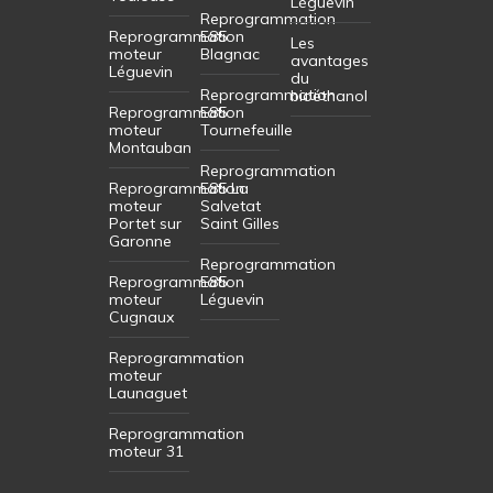
Léguevin
Reprogrammation
Reprogrammation
E85
Les
moteur
Blagnac
avantages
Léguevin
du
Reprogrammation
bioéthanol
Reprogrammation
E85
moteur
Tournefeuille
Montauban
Reprogrammation
Reprogrammation
E85 La
moteur
Salvetat
Portet sur
Saint Gilles
Garonne
Reprogrammation
Reprogrammation
E85
moteur
Léguevin
Cugnaux
Reprogrammation
moteur
Launaguet
Reprogrammation
moteur 31