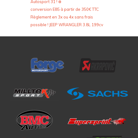
Autosport 31 ! ❄️
conversion E85 à partir de 350€ TTC
Règlement en 3x ou 4x sans frais
possible ! JEEP WRANGLER 3.8L 199cv