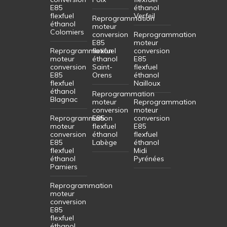
E85
éthanol
flexfuel
Verfeil
Reprogrammation
éthanol
moteur
Colomiers
conversion
Reprogrammation
E85
moteur
Reprogrammation
flexfuel
conversion
moteur
éthanol
E85
conversion
Saint-
flexfuel
E85
Orens
éthanol
flexfuel
Nailloux
éthanol
Reprogrammation
Blagnac
moteur
Reprogrammation
conversion
moteur
Reprogrammation
E85
conversion
moteur
flexfuel
E85
conversion
éthanol
flexfuel
E85
Labège
éthanol
flexfuel
Midi
éthanol
Pyrénées
Pamiers
Reprogrammation
moteur
conversion
E85
flexfuel
éthanol