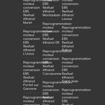
moteur
E85
conversion
conversion
flexfuel
E85
E85
éthanol
flexfuel
flexfuel
Montauban
éthanol
éthanol
Lavaur
Muret
Reprogrammation
moteur
Reprogrammation
Reprogrammation
conversion
moteur
moteur
E85
conversion
conversion
flexfuel
E85
E85
éthanol 09
flexfuel
flexfuel
éthanol
éthanol
Balma
Reprogrammation
L’Union
moteur
conversion
Reprogrammation
Reprogrammation
E85
moteur
moteur
flexfuel
conversion
conversion
éthanol
E85
E85
Carcasonne
flexfuel
flexfuel
éthanol
éthanol
Saint-Jean
Reprogrammation
Portet sur
moteur
Garonne
conversion
Reprogrammation
E85
moteur
Reprogrammation
flexfuel
conversion
moteur
éthanol
E85
conversion
Foix
flexfuel