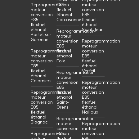
Reprogrammation
E85
moteur
moteur
flexfuel
conversion
conversion
éthanol
E85
E85
Carcasonne
flexfuel
flexfuel
éthanol
éthanol
Saint-Jean
Reprogrammation
Portet sur
moteur
Garonne
conversion
Reprogrammation
E85
moteur
Reprogrammation
flexfuel
conversion
moteur
éthanol
E85
conversion
Foix
flexfuel
E85
éthanol
flexfuel
Verfeil
Reprogrammation
éthanol
moteur
Colomiers
conversion
Reprogrammation
E85
moteur
Reprogrammation
flexfuel
conversion
moteur
éthanol
E85
conversion
Saint-
flexfuel
E85
Orens
éthanol
flexfuel
Nailloux
éthanol
Reprogrammation
Blagnac
moteur
Reprogrammation
conversion
moteur
Reprogrammation
E85
conversion
moteur
flexfuel
E85