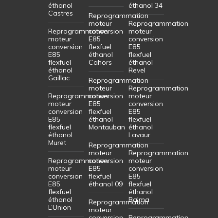
éthanol
éthanol 34
Castres
Reprogrammation
moteur
Reprogrammation
Reprogrammation
conversion
moteur
moteur
E85
conversion
conversion
flexfuel
E85
E85
éthanol
flexfuel
flexfuel
Cahors
éthanol
éthanol
Revel
Gaillac
Reprogrammation
moteur
Reprogrammation
Reprogrammation
conversion
moteur
moteur
E85
conversion
conversion
flexfuel
E85
E85
éthanol
flexfuel
flexfuel
Montauban
éthanol
éthanol
Lavaur
Muret
Reprogrammation
moteur
Reprogrammation
Reprogrammation
conversion
moteur
moteur
E85
conversion
conversion
flexfuel
E85
E85
éthanol 09
flexfuel
flexfuel
éthanol
éthanol
Balma
Reprogrammation
L’Union
moteur
conversion
Reprogrammation