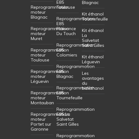
E85
Blagnac
Reprogrammation
Toulouse
moteur
Kit éthanol
Blagnac
Reprogrammation
Tournefeuille
E85
Reprogrammation
Plaisance
Kit éthanol
moteur
Du Touch
La
Muret
Salvetat
Reprogrammation
Saint Gilles
Reprogrammation
E85
moteur
Colomiers
Kit éthanol
Toulouse
Léguevin
Reprogrammation
Reprogrammation
E85
Les
moteur
Blagnac
avantages
Léguevin
du
Reprogrammation
bioéthanol
Reprogrammation
E85
moteur
Tournefeuille
Montauban
Reprogrammation
Reprogrammation
E85 La
moteur
Salvetat
Portet sur
Saint Gilles
Garonne
Reprogrammation