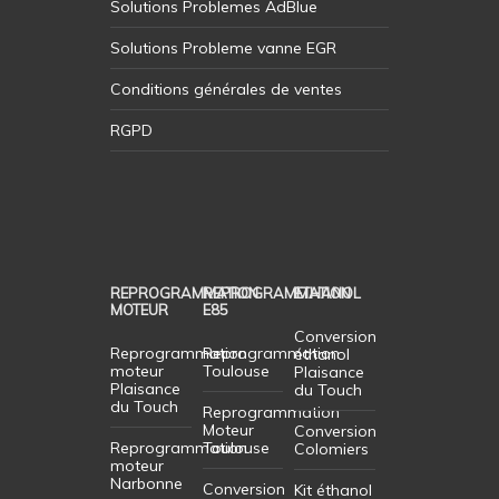
Solutions Problemes AdBlue
Solutions Probleme vanne EGR
Conditions générales de ventes
RGPD
REPROGRAMMATION
REPROGRAMMATION
ETHANOL
MOTEUR
E85
Conversion
Reprogrammation
Reprogrammation
éthanol
moteur
Toulouse
Plaisance
Plaisance
du Touch
du Touch
Reprogrammation
Moteur
Conversion
Reprogrammation
Toulouse
Colomiers
moteur
Narbonne
Conversion
Kit éthanol