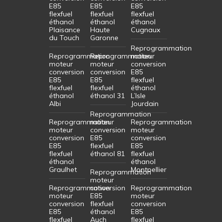
E85
E85
E85
flexfuel
flexfuel
flexfuel
éthanol
éthanol
éthanol
Plaisance
Haute
Cugnaux
du Touch
Garonne
Reprogrammation
Reprogrammation
Reprogrammation
moteur
moteur
moteur
conversion
conversion
conversion
E85
E85
E85
flexfuel
flexfuel
flexfuel
éthanol
éthanol
éthanol 31
L’Isle
Albi
Jourdain
Reprogrammation
Reprogrammation
moteur
Reprogrammation
moteur
conversion
moteur
conversion
E85
conversion
E85
flexfuel
E85
flexfuel
éthanol 81
flexfuel
éthanol
éthanol
Graulhet
Montpellier
Reprogrammation
moteur
Reprogrammation
conversion
Reprogrammation
moteur
E85
moteur
conversion
flexfuel
conversion
E85
éthanol
E85
flexfuel
Auch
flexfuel