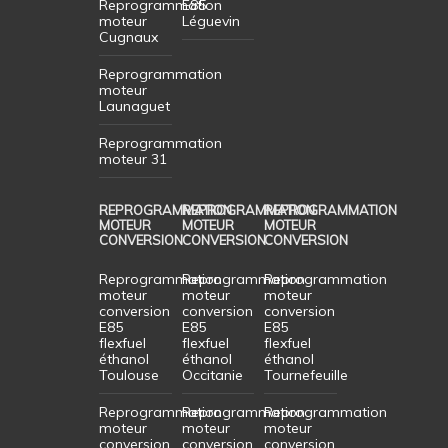
Reprogrammation
E85
moteur
Léguevin
Cugnaux
Reprogrammation
moteur
Launaguet
Reprogrammation
moteur 31
REPROGRAMMATION
REPROGRAMMATION
REPROGRAMMATION
MOTEUR
MOTEUR
MOTEUR
CONVERSION
CONVERSION
CONVERSION
Reprogrammation
Reprogrammation
Reprogrammation
moteur
moteur
moteur
conversion
conversion
conversion
E85
E85
E85
flexfuel
flexfuel
flexfuel
éthanol
éthanol
éthanol
Toulouse
Occitanie
Tournefeuille
Reprogrammation
Reprogrammation
Reprogrammation
moteur
moteur
moteur
conversion
conversion
conversion