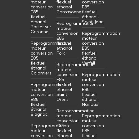
moteur
flexfuel
conversion
conversion
éthanol
E85
E85
Carcasonne
flexfuel
flexfuel
éthanol
éthanol
Saint-Jean
Reprogrammation
Portet sur
moteur
Garonne
conversion
Reprogrammation
E85
moteur
Reprogrammation
flexfuel
conversion
moteur
éthanol
E85
conversion
Foix
flexfuel
E85
éthanol
flexfuel
Verfeil
Reprogrammation
éthanol
moteur
Colomiers
conversion
Reprogrammation
E85
moteur
Reprogrammation
flexfuel
conversion
moteur
éthanol
E85
conversion
Saint-
flexfuel
E85
Orens
éthanol
flexfuel
Nailloux
éthanol
Reprogrammation
Blagnac
moteur
Reprogrammation
conversion
moteur
Reprogrammation
E85
conversion
moteur
flexfuel
E85
conversion
éthanol
flexfuel