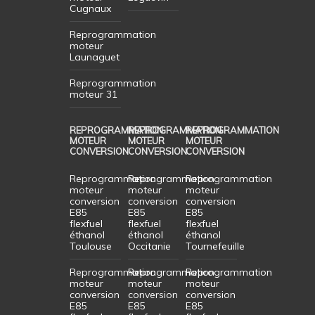
Cugnaux
Reprogrammation
moteur
Launaguet
Reprogrammation
moteur 31
REPROGRAMMATION
REPROGRAMMATION
REPROGRAMMATION
MOTEUR
MOTEUR
MOTEUR
CONVERSION
CONVERSION
CONVERSION
Reprogrammation
Reprogrammation
Reprogrammation
moteur
moteur
moteur
conversion
conversion
conversion
E85
E85
E85
flexfuel
flexfuel
flexfuel
éthanol
éthanol
éthanol
Toulouse
Occitanie
Tournefeuille
Reprogrammation
Reprogrammation
Reprogrammation
moteur
moteur
moteur
conversion
conversion
conversion
E85
E85
E85