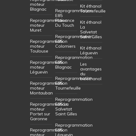
moteur
Kit éthanol
Blagnac
Reprogrammation
Tournefeuille
E85
Reprogrammation
Plaisance
Kit éthanol
moteur
Du Touch
La
Muret
Salvetat
Reprogrammation
Saint Gilles
Reprogrammation
E85
moteur
Colomiers
Kit éthanol
Toulouse
Léguevin
Reprogrammation
Reprogrammation
E85
Les
moteur
Blagnac
avantages
Léguevin
du
Reprogrammation
bioéthanol
Reprogrammation
E85
moteur
Tournefeuille
Montauban
Reprogrammation
Reprogrammation
E85 La
moteur
Salvetat
Portet sur
Saint Gilles
Garonne
Reprogrammation
Reprogrammation
E85
moteur
Léguevin