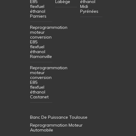
E85
Labège
éthanol
flexfuel
Midi
éthanol
Pyrénées
Pamiers
Reprogrammation
moteur
conversion
E85
flexfuel
éthanol
Ramonville
Reprogrammation
moteur
conversion
E85
flexfuel
éthanol
Castanet
Banc De Puissance Toulouse
Reprogrammation Moteur
Automobile