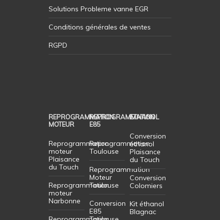
Solutions Probleme vanne EGR
Conditions générales de ventes
RGPD
REPROGRAMMATION
REPROGRAMMATION
ETHANOL
MOTEUR
E85
Conversion
Reprogrammation
Reprogrammation
éthanol
moteur
Toulouse
Plaisance
Plaisance
du Touch
du Touch
Reprogrammation
Moteur
Conversion
Reprogrammation
Toulouse
Colomiers
moteur
Narbonne
Conversion
Kit éthanol
E85
Blagnac
Reprogrammation
Toulouse