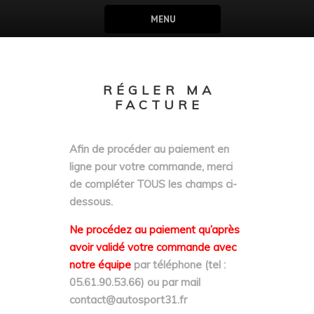
MENU
RÉGLER MA
FACTURE
Afin de procéder au paiement en
ligne pour votre commande, merci
de compléter TOUS les champs ci-
dessous.
Ne procédez au paiement qu’après
avoir validé votre commande avec
notre équipe
par téléphone (tel :
05.61.90.53.66) ou par mail
contact@autosport31.fr