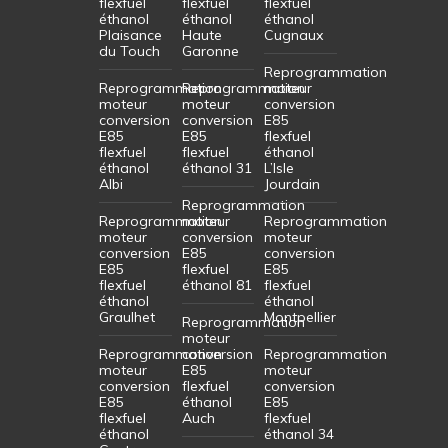
flexfuel
flexfuel
flexfuel
éthanol
éthanol
éthanol
Plaisance
Haute
Cugnaux
du Touch
Garonne
Reprogrammation
Reprogrammation
Reprogrammation
moteur
moteur
moteur
conversion
conversion
conversion
E85
E85
E85
flexfuel
flexfuel
flexfuel
éthanol
éthanol
éthanol 31
L’Isle
Albi
Jourdain
Reprogrammation
Reprogrammation
moteur
Reprogrammation
moteur
conversion
moteur
conversion
E85
conversion
E85
flexfuel
E85
flexfuel
éthanol 81
flexfuel
éthanol
éthanol
Graulhet
Montpellier
Reprogrammation
moteur
Reprogrammation
conversion
Reprogrammation
moteur
E85
moteur
conversion
flexfuel
conversion
E85
éthanol
E85
flexfuel
Auch
flexfuel
éthanol
éthanol 34