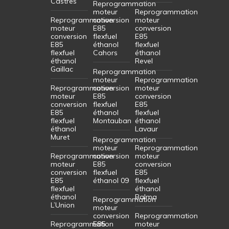
Castres
Reprogrammation
moteur
Reprogrammation
Reprogrammation
conversion
moteur
moteur
E85
conversion
conversion
flexfuel
E85
E85
éthanol
flexfuel
flexfuel
Cahors
éthanol
éthanol
Revel
Gaillac
Reprogrammation
moteur
Reprogrammation
Reprogrammation
conversion
moteur
moteur
E85
conversion
conversion
flexfuel
E85
E85
éthanol
flexfuel
flexfuel
Montauban
éthanol
éthanol
Lavaur
Muret
Reprogrammation
moteur
Reprogrammation
Reprogrammation
conversion
moteur
moteur
E85
conversion
conversion
flexfuel
E85
E85
éthanol 09
flexfuel
flexfuel
éthanol
éthanol
Balma
Reprogrammation
L’Union
moteur
conversion
Reprogrammation
Reprogrammation
E85
moteur