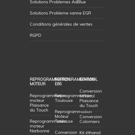
Solutions Problemes AdBlue
Solutions Probleme vanne EGR
Conditions générales de ventes
RGPD
REPROGRAMMATION
REPROGRAMMATION
ETHANOL
MOTEUR
E85
Conversion
Reprogrammation
Reprogrammation
éthanol
moteur
Toulouse
Plaisance
Plaisance
du Touch
du Touch
Reprogrammation
Moteur
Conversion
Reprogrammation
Toulouse
Colomiers
moteur
Narbonne
Conversion
Kit éthanol