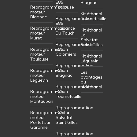
E85
Blagnac
Reprogrammation
Toulouse
moteur
Kit éthanol
Blagnac
Reprogrammation
Tournefeuille
E85
Reprogrammation
Plaisance
Kit éthanol
moteur
Du Touch
La
Muret
Salvetat
Reprogrammation
Saint Gilles
Reprogrammation
E85
moteur
Colomiers
Kit éthanol
Toulouse
Léguevin
Reprogrammation
Reprogrammation
E85
Les
moteur
Blagnac
avantages
Léguevin
du
Reprogrammation
bioéthanol
Reprogrammation
E85
moteur
Tournefeuille
Montauban
Reprogrammation
Reprogrammation
E85 La
moteur
Salvetat
Portet sur
Saint Gilles
Garonne
Reprogrammation