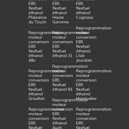
E85
E85
E85
flexfuel
flexfuel
flexfuel
éthanol
éthanol
éthanol
Plaisance
Haute
Cugnaux
du Touch
Garonne
Reprogrammation
Reprogrammation
Reprogrammation
moteur
moteur
moteur
conversion
conversion
conversion
E85
E85
E85
flexfuel
flexfuel
flexfuel
éthanol
éthanol
éthanol 31
L’Isle
Albi
Jourdain
Reprogrammation
Reprogrammation
moteur
Reprogrammation
moteur
conversion
moteur
conversion
E85
conversion
E85
flexfuel
E85
flexfuel
éthanol 81
flexfuel
éthanol
éthanol
Graulhet
Montpellier
Reprogrammation
moteur
Reprogrammation
conversion
Reprogrammation
moteur
E85
moteur
conversion
flexfuel
conversion
E85
éthanol
E85
flexfuel
Auch
flexfuel