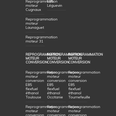
Reprogrammation
E85
moteur
Léguevin
Cugnaux
Reprogrammation
moteur
Launaguet
Reprogrammation
moteur 31
REPROGRAMMATION
REPROGRAMMATION
REPROGRAMMATION
MOTEUR
MOTEUR
MOTEUR
CONVERSION
CONVERSION
CONVERSION
Reprogrammation
Reprogrammation
Reprogrammation
moteur
moteur
moteur
conversion
conversion
conversion
E85
E85
E85
flexfuel
flexfuel
flexfuel
éthanol
éthanol
éthanol
Toulouse
Occitanie
Tournefeuille
Reprogrammation
Reprogrammation
Reprogrammation
moteur
moteur
moteur
conversion
conversion
conversion