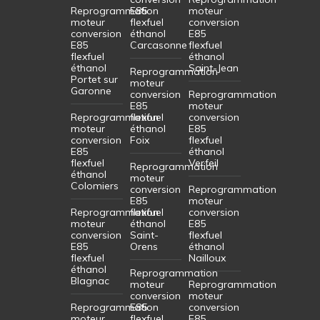
Reprogrammation
E85
moteur
moteur
flexfuel
conversion
conversion
éthanol
E85
E85
Carcasonne
flexfuel
flexfuel
éthanol
éthanol
Saint-Jean
Reprogrammation
Portet sur
moteur
Garonne
conversion
Reprogrammation
E85
moteur
Reprogrammation
flexfuel
conversion
moteur
éthanol
E85
conversion
Foix
flexfuel
E85
éthanol
flexfuel
Verfeil
Reprogrammation
éthanol
moteur
Colomiers
conversion
Reprogrammation
E85
moteur
Reprogrammation
flexfuel
conversion
moteur
éthanol
E85
conversion
Saint-
flexfuel
E85
Orens
éthanol
flexfuel
Nailloux
éthanol
Reprogrammation
Blagnac
moteur
Reprogrammation
conversion
moteur
Reprogrammation
E85
conversion
moteur
flexfuel
E85