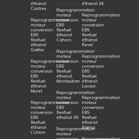
éthanol
éthanol 34
Castres
Reprogrammation
moteur
Reprogrammation
Reprogrammation
conversion
moteur
moteur
E85
conversion
conversion
flexfuel
E85
E85
éthanol
flexfuel
flexfuel
Cahors
éthanol
éthanol
Revel
Gaillac
Reprogrammation
moteur
Reprogrammation
Reprogrammation
conversion
moteur
moteur
E85
conversion
conversion
flexfuel
E85
E85
éthanol
flexfuel
flexfuel
Montauban
éthanol
éthanol
Lavaur
Muret
Reprogrammation
moteur
Reprogrammation
Reprogrammation
conversion
moteur
moteur
E85
conversion
conversion
flexfuel
E85
E85
éthanol 09
flexfuel
flexfuel
éthanol
éthanol
Balma
Reprogrammation
L’Union
moteur
conversion
Reprogrammation