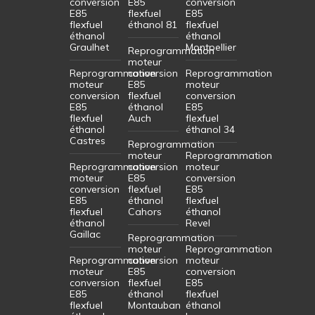
conversion
E85
conversion
E85
flexfuel
E85
flexfuel
éthanol 81
flexfuel
éthanol
éthanol
Graulhet
Montpellier
Reprogrammation
moteur
Reprogrammation
conversion
Reprogrammation
moteur
E85
moteur
conversion
flexfuel
conversion
E85
éthanol
E85
flexfuel
Auch
flexfuel
éthanol
éthanol 34
Castres
Reprogrammation
moteur
Reprogrammation
Reprogrammation
conversion
moteur
moteur
E85
conversion
conversion
flexfuel
E85
E85
éthanol
flexfuel
flexfuel
Cahors
éthanol
éthanol
Revel
Gaillac
Reprogrammation
moteur
Reprogrammation
Reprogrammation
conversion
moteur
moteur
E85
conversion
conversion
flexfuel
E85
E85
éthanol
flexfuel
flexfuel
Montauban
éthanol