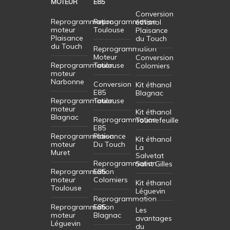
MOTEUR
E85
Conversion
Reprogrammation
Reprogrammation
éthanol
moteur
Toulouse
Plaisance
Plaisance
du Touch
du Touch
Reprogrammation
Moteur
Conversion
Reprogrammation
Toulouse
Colomiers
moteur
Narbonne
Conversion
Kit éthanol
E85
Blagnac
Reprogrammation
Toulouse
moteur
Kit éthanol
Blagnac
Reprogrammation
Tournefeuille
E85
Reprogrammation
Plaisance
Kit éthanol
moteur
Du Touch
La
Muret
Salvetat
Reprogrammation
Saint Gilles
Reprogrammation
E85
moteur
Colomiers
Kit éthanol
Toulouse
Léguevin
Reprogrammation
Reprogrammation
E85
Les
moteur
Blagnac
avantages
Léguevin
du