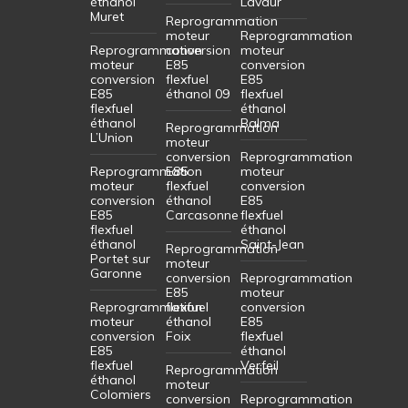
éthanol
Lavaur
Muret
Reprogrammation
moteur
Reprogrammation
Reprogrammation
conversion
moteur
moteur
E85
conversion
conversion
flexfuel
E85
E85
éthanol 09
flexfuel
flexfuel
éthanol
éthanol
Balma
Reprogrammation
L’Union
moteur
conversion
Reprogrammation
Reprogrammation
E85
moteur
moteur
flexfuel
conversion
conversion
éthanol
E85
E85
Carcasonne
flexfuel
flexfuel
éthanol
éthanol
Saint-Jean
Reprogrammation
Portet sur
moteur
Garonne
conversion
Reprogrammation
E85
moteur
Reprogrammation
flexfuel
conversion
moteur
éthanol
E85
conversion
Foix
flexfuel
E85
éthanol
flexfuel
Verfeil
Reprogrammation
éthanol
moteur
Colomiers
conversion
Reprogrammation