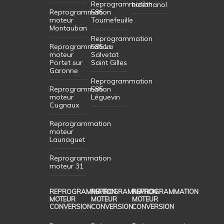
Reprogrammation
bioéthanol
Reprogrammation
E85
moteur
Tournefeuille
Montauban
Reprogrammation
Reprogrammation
E85 La
moteur
Salvetat
Portet sur
Saint Gilles
Garonne
Reprogrammation
Reprogrammation
E85
moteur
Léguevin
Cugnaux
Reprogrammation
moteur
Launaguet
Reprogrammation
moteur 31
REPROGRAMMATION
REPROGRAMMATION
REPROGRAMMATION
MOTEUR
MOTEUR
MOTEUR
CONVERSION
CONVERSION
CONVERSION