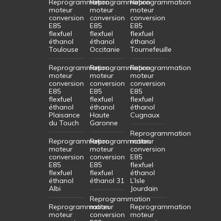
Reprogrammation
Reprogrammation
Reprogrammation
moteur
moteur
moteur
conversion
conversion
conversion
E85
E85
E85
flexfuel
flexfuel
flexfuel
éthanol
éthanol
éthanol
Toulouse
Occitanie
Tournefeuille
Reprogrammation
Reprogrammation
Reprogrammation
moteur
moteur
moteur
conversion
conversion
conversion
E85
E85
E85
flexfuel
flexfuel
flexfuel
éthanol
éthanol
éthanol
Plaisance
Haute
Cugnaux
du Touch
Garonne
Reprogrammation
Reprogrammation
Reprogrammation
moteur
moteur
moteur
conversion
conversion
conversion
E85
E85
E85
flexfuel
flexfuel
flexfuel
éthanol
éthanol
éthanol 31
L’Isle
Albi
Jourdain
Reprogrammation
Reprogrammation
moteur
Reprogrammation
moteur
conversion
moteur