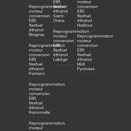
E85
moteur
Reprogrammation
flexfuel
conversion
moteur
éthanol
E85
conversion
Saint-
flexfuel
E85
Orens
éthanol
flexfuel
Nailloux
éthanol
Reprogrammation
Blagnac
moteur
Reprogrammation
conversion
moteur
Reprogrammation
E85
conversion
moteur
flexfuel
E85
conversion
éthanol
flexfuel
E85
Labège
éthanol
flexfuel
Midi
éthanol
Pyrénées
Pamiers
Reprogrammation
moteur
conversion
E85
flexfuel
éthanol
Ramonville
Reprogrammation
moteur