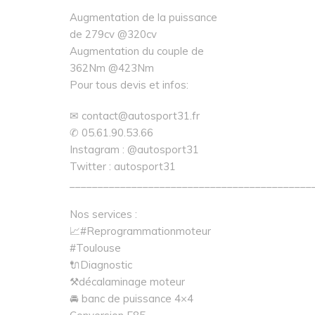
Augmentation de la puissance
de 279cv @320cv
Augmentation du couple de
362Nm @423Nm
Pour tous devis et infos:
✉ contact@autosport31.fr
✆ 05.61.90.53.66
Instagram : @autosport31
Twitter : autosport31
___________________________________________
Nos services :
📈#Reprogrammationmoteur
#Toulouse
🔌Diagnostic
⚒décalaminage moteur
🚘 banc de puissance 4×4