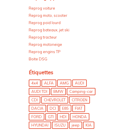
Reprog voiture
Reprog moto, scooter
Reprog poid lourd
Reprog bateaux, jet ski
Reprog tracteur
Reprog motoneige
Reprog engins TP
Boite DSG
Étiquettes
4x4
ALFA
AMG
AUDI
AUDI TDI
BMW
Camping-car
CDI
CHEVROLET
CITROEN
DACIA
DCI
E85
FIAT
FORD
GTI
HDI
HONDA
HYUNDAI
ISUZU
jeep
KIA