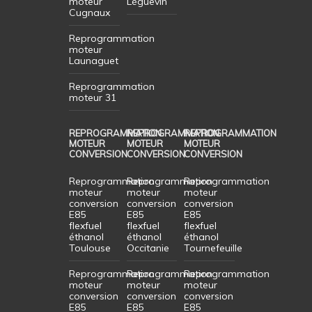
moteur
Léguevin
Cugnaux
Reprogrammation
moteur
Launaguet
Reprogrammation
moteur 31
REPROGRAMMATION
REPROGRAMMATION
REPROGRAMMATION
MOTEUR
MOTEUR
MOTEUR
CONVERSION
CONVERSION
CONVERSION
Reprogrammation
Reprogrammation
Reprogrammation
moteur
moteur
moteur
conversion
conversion
conversion
E85
E85
E85
flexfuel
flexfuel
flexfuel
éthanol
éthanol
éthanol
Toulouse
Occitanie
Tournefeuille
Reprogrammation
Reprogrammation
Reprogrammation
moteur
moteur
moteur
conversion
conversion
conversion
E85
E85
E85