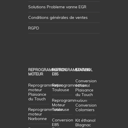
Solutions Probleme vanne EGR
Conditions générales de ventes
RGPD
REPROGRAMMATION
REPROGRAMMATION
ETHANOL
MOTEUR
E85
Conversion
Reprogrammation
Reprogrammation
éthanol
moteur
Toulouse
Plaisance
Plaisance
du Touch
du Touch
Reprogrammation
Moteur
Conversion
Reprogrammation
Toulouse
Colomiers
moteur
Narbonne
Conversion
Kit éthanol
E85
Blagnac