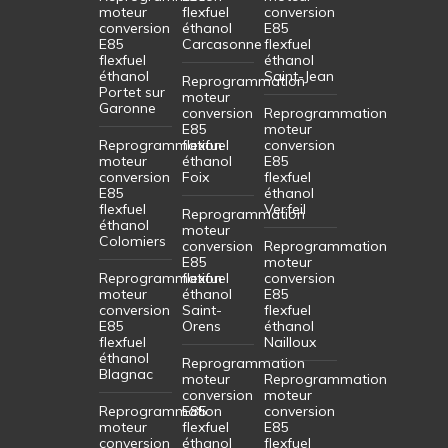
moteur
flexfuel
conversion
conversion
éthanol
E85
E85
Carcasonne
flexfuel
flexfuel
éthanol
éthanol
Saint-Jean
Reprogrammation
Portet sur
moteur
Garonne
conversion
Reprogrammation
E85
moteur
Reprogrammation
flexfuel
conversion
moteur
éthanol
E85
conversion
Foix
flexfuel
E85
éthanol
flexfuel
Verfeil
Reprogrammation
éthanol
moteur
Colomiers
conversion
Reprogrammation
E85
moteur
Reprogrammation
flexfuel
conversion
moteur
éthanol
E85
conversion
Saint-
flexfuel
E85
Orens
éthanol
flexfuel
Nailloux
éthanol
Reprogrammation
Blagnac
moteur
Reprogrammation
conversion
moteur
Reprogrammation
E85
conversion
moteur
flexfuel
E85
conversion
éthanol
flexfuel