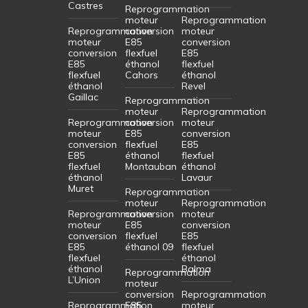
Castres
Reprogrammation
moteur
Reprogrammation
Reprogrammation
conversion
moteur
moteur
E85
conversion
conversion
flexfuel
E85
E85
éthanol
flexfuel
flexfuel
Cahors
éthanol
éthanol
Revel
Gaillac
Reprogrammation
moteur
Reprogrammation
Reprogrammation
conversion
moteur
moteur
E85
conversion
conversion
flexfuel
E85
E85
éthanol
flexfuel
flexfuel
Montauban
éthanol
éthanol
Lavaur
Muret
Reprogrammation
moteur
Reprogrammation
Reprogrammation
conversion
moteur
moteur
E85
conversion
conversion
flexfuel
E85
E85
éthanol 09
flexfuel
flexfuel
éthanol
éthanol
Balma
Reprogrammation
L’Union
moteur
conversion
Reprogrammation
Reprogrammation
E85
moteur