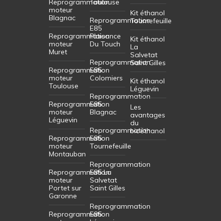
Reprogrammation
Toulouse
moteur
Kit éthanol
Blagnac
Reprogrammation
Tournefeuille
E85
Reprogrammation
Plaisance
Kit éthanol
moteur
Du Touch
La
Muret
Salvetat
Reprogrammation
Saint Gilles
Reprogrammation
E85
moteur
Colomiers
Kit éthanol
Toulouse
Léguevin
Reprogrammation
Reprogrammation
E85
Les
moteur
Blagnac
avantages
Léguevin
du
Reprogrammation
bioéthanol
Reprogrammation
E85
moteur
Tournefeuille
Montauban
Reprogrammation
Reprogrammation
E85 La
moteur
Salvetat
Portet sur
Saint Gilles
Garonne
Reprogrammation
Reprogrammation
E85