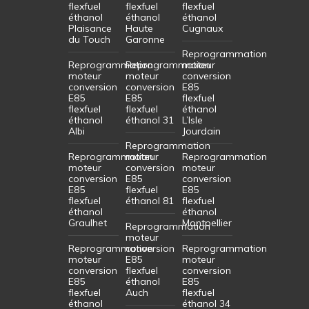
flexfuel
flexfuel
flexfuel
éthanol
éthanol
éthanol
Plaisance
Haute
Cugnaux
du Touch
Garonne
Reprogrammation
Reprogrammation
Reprogrammation
moteur
moteur
moteur
conversion
conversion
conversion
E85
E85
E85
flexfuel
flexfuel
flexfuel
éthanol
éthanol
éthanol 31
L’Isle
Albi
Jourdain
Reprogrammation
Reprogrammation
moteur
Reprogrammation
moteur
conversion
moteur
conversion
E85
conversion
E85
flexfuel
E85
flexfuel
éthanol 81
flexfuel
éthanol
éthanol
Graulhet
Montpellier
Reprogrammation
moteur
Reprogrammation
conversion
Reprogrammation
moteur
E85
moteur
conversion
flexfuel
conversion
E85
éthanol
E85
flexfuel
Auch
flexfuel
éthanol
éthanol 34