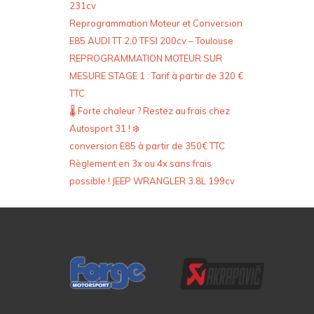
231cv
Reprogrammation Moteur et Conversion
E85 AUDI TT 2.0 TFSI 200cv – Toulouse
REPROGRAMMATION MOTEUR SUR
MESURE STAGE 1 : Tarif à partir de 320 €
TTC
🌡️ Forte chaleur ? Restez au frais chez
Autosport 31 ! ❄️
conversion E85 à partir de 350€ TTC
Règlement en 3x ou 4x sans frais
possible ! JEEP WRANGLER 3.8L 199cv