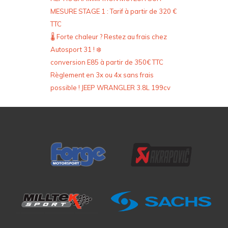
MESURE STAGE 1 : Tarif à partir de 320 €
TTC
🌡️ Forte chaleur ? Restez au frais chez
Autosport 31 ! ❄️
conversion E85 à partir de 350€ TTC
Règlement en 3x ou 4x sans frais
possible ! JEEP WRANGLER 3.8L 199cv