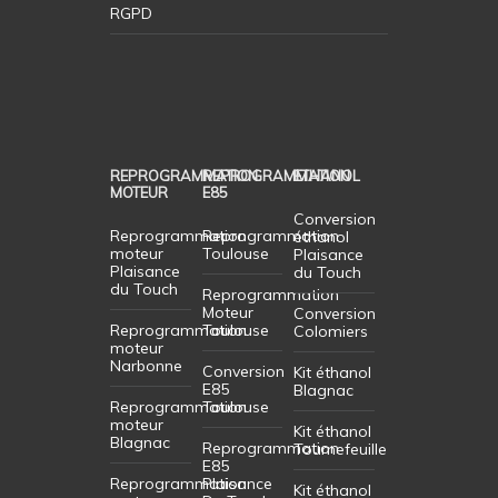
RGPD
REPROGRAMMATION
REPROGRAMMATION
ETHANOL
MOTEUR
E85
Conversion
Reprogrammation
Reprogrammation
éthanol
moteur
Toulouse
Plaisance
Plaisance
du Touch
du Touch
Reprogrammation
Moteur
Conversion
Reprogrammation
Toulouse
Colomiers
moteur
Narbonne
Conversion
Kit éthanol
E85
Blagnac
Reprogrammation
Toulouse
moteur
Kit éthanol
Blagnac
Reprogrammation
Tournefeuille
E85
Reprogrammation
Plaisance
Kit éthanol