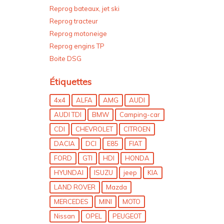
Reprog bateaux, jet ski
Reprog tracteur
Reprog motoneige
Reprog engins TP
Boite DSG
Étiquettes
4x4
ALFA
AMG
AUDI
AUDI TDI
BMW
Camping-car
CDI
CHEVROLET
CITROEN
DACIA
DCI
E85
FIAT
FORD
GTI
HDI
HONDA
HYUNDAI
ISUZU
jeep
KIA
LAND ROVER
Mazda
MERCEDES
MINI
MOTO
Nissan
OPEL
PEUGEOT