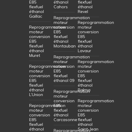
E85
éthanol
flexfuel
flexfuel
Cahors
éthanol
éthanol
Revel
Gaillac
Reprogrammation
moteur
Reprogrammation
Reprogrammation
conversion
moteur
moteur
E85
conversion
conversion
flexfuel
E85
E85
éthanol
flexfuel
flexfuel
Montauban
éthanol
éthanol
Lavaur
Muret
Reprogrammation
moteur
Reprogrammation
Reprogrammation
conversion
moteur
moteur
E85
conversion
conversion
flexfuel
E85
E85
éthanol 09
flexfuel
flexfuel
éthanol
éthanol
Balma
Reprogrammation
L’Union
moteur
conversion
Reprogrammation
Reprogrammation
E85
moteur
moteur
flexfuel
conversion
conversion
éthanol
E85
E85
Carcasonne
flexfuel
flexfuel
éthanol
éthanol
Saint-Jean
Reprogrammation