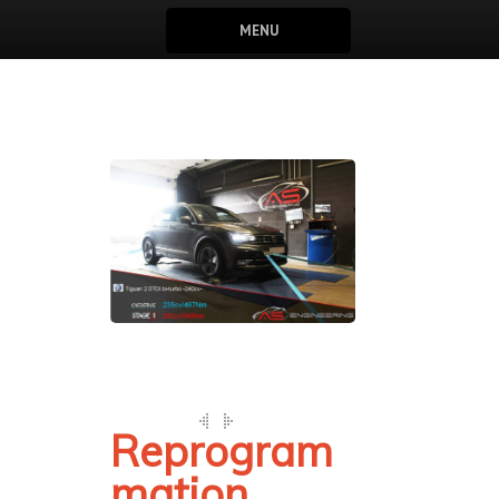
MENU
Reprogram
mation