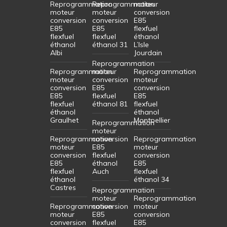
Reprogrammation
Reprogrammation
moteur
moteur
moteur
conversion
conversion
conversion
E85
E85
E85
flexfuel
flexfuel
flexfuel
éthanol
éthanol
éthanol 31
L’Isle
Albi
Jourdain
Reprogrammation
Reprogrammation
moteur
Reprogrammation
moteur
conversion
moteur
conversion
E85
conversion
E85
flexfuel
E85
flexfuel
éthanol 81
flexfuel
éthanol
éthanol
Graulhet
Montpellier
Reprogrammation
moteur
Reprogrammation
conversion
Reprogrammation
moteur
E85
moteur
conversion
flexfuel
conversion
E85
éthanol
E85
flexfuel
Auch
flexfuel
éthanol
éthanol 34
Castres
Reprogrammation
moteur
Reprogrammation
Reprogrammation
conversion
moteur
moteur
E85
conversion
conversion
flexfuel
E85