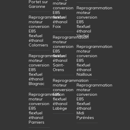
Portet sur
moteur
Garonne
conversion
Reprogrammation
E85
moteur
Reprogrammation
flexfuel
conversion
moteur
éthanol
E85
conversion
Foix
flexfuel
E85
éthanol
flexfuel
Verfeil
Reprogrammation
éthanol
moteur
Colomiers
conversion
Reprogrammation
E85
moteur
Reprogrammation
flexfuel
conversion
moteur
éthanol
E85
conversion
Saint-
flexfuel
E85
Orens
éthanol
flexfuel
Nailloux
éthanol
Reprogrammation
Blagnac
moteur
Reprogrammation
conversion
moteur
Reprogrammation
E85
conversion
moteur
flexfuel
E85
conversion
éthanol
flexfuel
E85
Labège
éthanol
flexfuel
Midi
éthanol
Pyrénées
Pamiers