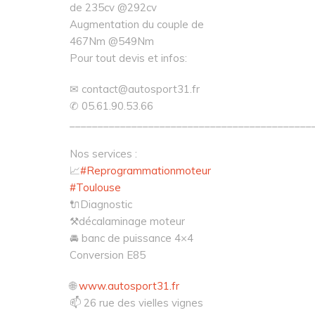
de 235cv @292cv
Augmentation du couple de
467Nm @549Nm
Pour tout devis et infos:
✉
contact@autosport31.fr
✆ 05.61.90.53.66
___________________________________________
Nos services :
📈
#
Reprogrammationmoteur
#
Toulouse
🔌
Diagnostic
⚒
décalaminage moteur
🚘
banc de puissance 4×4
Conversion E85
🌐
www.autosport31.fr
📫
26 rue des vielles vignes