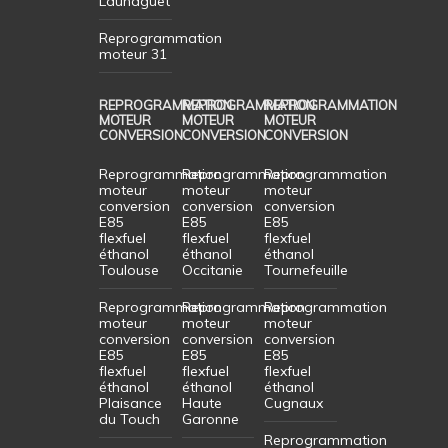
Launaguet
Reprogrammation
moteur 31
REPROGRAMMATION
REPROGRAMMATION
REPROGRAMMATION
MOTEUR
MOTEUR
MOTEUR
CONVERSION
CONVERSION
CONVERSION
Reprogrammation
Reprogrammation
Reprogrammation
moteur
moteur
moteur
conversion
conversion
conversion
E85
E85
E85
flexfuel
flexfuel
flexfuel
éthanol
éthanol
éthanol
Toulouse
Occitanie
Tournefeuille
Reprogrammation
Reprogrammation
Reprogrammation
moteur
moteur
moteur
conversion
conversion
conversion
E85
E85
E85
flexfuel
flexfuel
flexfuel
éthanol
éthanol
éthanol
Plaisance
Haute
Cugnaux
du Touch
Garonne
Reprogrammation