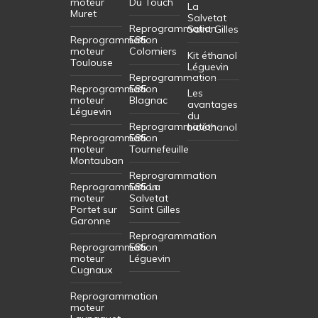
moteur
Du Touch
La
Muret
Salvetat
Reprogrammation
Saint Gilles
Reprogrammation
E85
moteur
Colomiers
Kit éthanol
Toulouse
Léguevin
Reprogrammation
Reprogrammation
E85
Les
moteur
Blagnac
avantages
Léguevin
du
Reprogrammation
bioéthanol
Reprogrammation
E85
moteur
Tournefeuille
Montauban
Reprogrammation
Reprogrammation
E85 La
moteur
Salvetat
Portet sur
Saint Gilles
Garonne
Reprogrammation
Reprogrammation
E85
moteur
Léguevin
Cugnaux
Reprogrammation
moteur