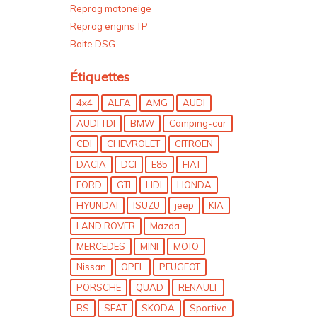
Reprog motoneige
Reprog engins TP
Boite DSG
Étiquettes
4x4
ALFA
AMG
AUDI
AUDI TDI
BMW
Camping-car
CDI
CHEVROLET
CITROEN
DACIA
DCI
E85
FIAT
FORD
GTI
HDI
HONDA
HYUNDAI
ISUZU
jeep
KIA
LAND ROVER
Mazda
MERCEDES
MINI
MOTO
Nissan
OPEL
PEUGEOT
PORSCHE
QUAD
RENAULT
RS
SEAT
SKODA
Sportive