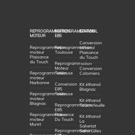
REPROGRAMMATION
REPROGRAMMATION
ETHANOL
MOTEUR
E85
Conversion
Reprogrammation
Reprogrammation
éthanol
moteur
Toulouse
Plaisance
Plaisance
du Touch
du Touch
Reprogrammation
Moteur
Conversion
Reprogrammation
Toulouse
Colomiers
moteur
Narbonne
Conversion
Kit éthanol
E85
Blagnac
Reprogrammation
Toulouse
moteur
Kit éthanol
Blagnac
Reprogrammation
Tournefeuille
E85
Reprogrammation
Plaisance
Kit éthanol
moteur
Du Touch
La
Muret
Salvetat
Reprogrammation
Saint Gilles