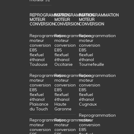
REPROGRAMMATION
REPROGRAMMATION
REPROGRAMMATION
MOTEUR
MOTEUR
MOTEUR
CONVERSION
CONVERSION
CONVERSION
Reprogrammation
Reprogrammation
Reprogrammation
moteur
moteur
moteur
conversion
conversion
conversion
E85
E85
E85
flexfuel
flexfuel
flexfuel
éthanol
éthanol
éthanol
Toulouse
Occitanie
Tournefeuille
Reprogrammation
Reprogrammation
Reprogrammation
moteur
moteur
moteur
conversion
conversion
conversion
E85
E85
E85
flexfuel
flexfuel
flexfuel
éthanol
éthanol
éthanol
Plaisance
Haute
Cugnaux
du Touch
Garonne
Reprogrammation
Reprogrammation
Reprogrammation
moteur
moteur
moteur
conversion
conversion
conversion
E85