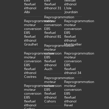
E85
E85
flexfuel
flexfuel
flexfuel
éthanol
éthanol
éthanol 31
L’Isle
Albi
Jourdain
Reprogrammation
Reprogrammation
moteur
Reprogrammation
moteur
conversion
moteur
conversion
E85
conversion
E85
flexfuel
E85
flexfuel
éthanol 81
flexfuel
éthanol
éthanol
Graulhet
Montpellier
Reprogrammation
moteur
Reprogrammation
conversion
Reprogrammation
moteur
E85
moteur
conversion
flexfuel
conversion
E85
éthanol
E85
flexfuel
Auch
flexfuel
éthanol
éthanol 34
Castres
Reprogrammation
moteur
Reprogrammation
Reprogrammation
conversion
moteur
moteur
E85
conversion
conversion
flexfuel
E85
E85
éthanol
flexfuel
flexfuel
Cahors
éthanol
éthanol
Revel
Gaillac