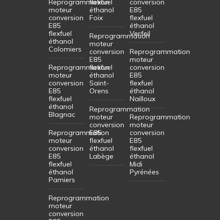
Reprogrammation
flexfuel
conversion
moteur
éthanol
E85
conversion
Foix
flexfuel
E85
éthanol
flexfuel
Verfeil
Reprogrammation
éthanol
moteur
Colomiers
conversion
Reprogrammation
E85
moteur
Reprogrammation
flexfuel
conversion
moteur
éthanol
E85
conversion
Saint-
flexfuel
E85
Orens
éthanol
flexfuel
Nailloux
éthanol
Reprogrammation
Blagnac
moteur
Reprogrammation
conversion
moteur
Reprogrammation
E85
conversion
moteur
flexfuel
E85
conversion
éthanol
flexfuel
E85
Labège
éthanol
flexfuel
Midi
éthanol
Pyrénées
Pamiers
Reprogrammation
moteur
conversion