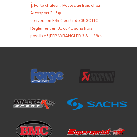
🌡️ Forte chaleur ? Restez au frais chez
Autosport 31 ! ❄️
conversion E85 à partir de 350€ TTC
Règlement en 3x ou 4x sans frais
possible ! JEEP WRANGLER 3.8L 199cv