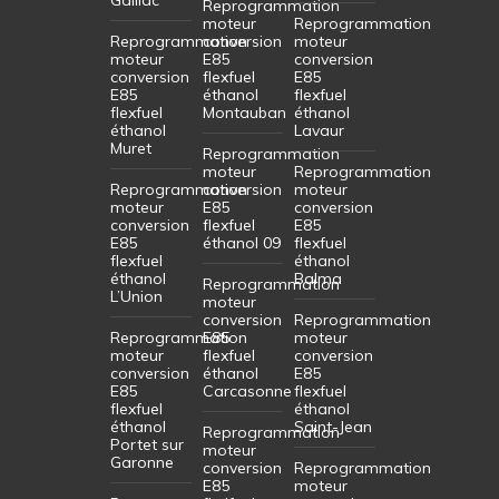
Reprogrammation
moteur
Reprogrammation
Reprogrammation
conversion
moteur
moteur
E85
conversion
conversion
flexfuel
E85
E85
éthanol
flexfuel
flexfuel
Montauban
éthanol
éthanol
Lavaur
Muret
Reprogrammation
moteur
Reprogrammation
Reprogrammation
conversion
moteur
moteur
E85
conversion
conversion
flexfuel
E85
E85
éthanol 09
flexfuel
flexfuel
éthanol
éthanol
Balma
Reprogrammation
L’Union
moteur
conversion
Reprogrammation
Reprogrammation
E85
moteur
moteur
flexfuel
conversion
conversion
éthanol
E85
E85
Carcasonne
flexfuel
flexfuel
éthanol
éthanol
Saint-Jean
Reprogrammation
Portet sur
moteur
Garonne
conversion
Reprogrammation
E85
moteur