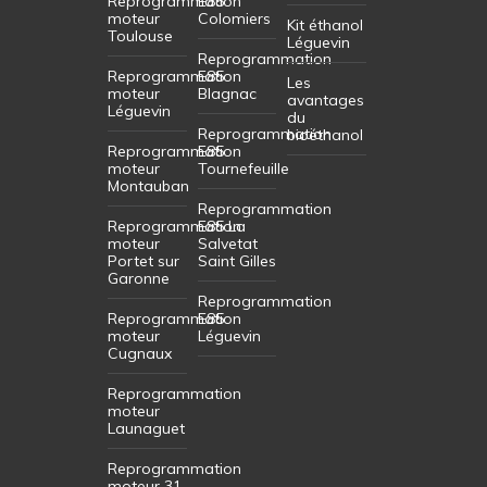
Reprogrammation
E85
moteur
Colomiers
Kit éthanol
Toulouse
Léguevin
Reprogrammation
Reprogrammation
E85
Les
moteur
Blagnac
avantages
Léguevin
du
Reprogrammation
bioéthanol
Reprogrammation
E85
moteur
Tournefeuille
Montauban
Reprogrammation
Reprogrammation
E85 La
moteur
Salvetat
Portet sur
Saint Gilles
Garonne
Reprogrammation
Reprogrammation
E85
moteur
Léguevin
Cugnaux
Reprogrammation
moteur
Launaguet
Reprogrammation
moteur 31