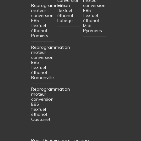
conversion
moteur
Reprogrammation
E85
conversion
moteur
flexfuel
E85
conversion
éthanol
flexfuel
E85
Labège
éthanol
flexfuel
Midi
éthanol
Pyrénées
Pamiers
Reprogrammation
moteur
conversion
E85
flexfuel
éthanol
Ramonville
Reprogrammation
moteur
conversion
E85
flexfuel
éthanol
Castanet
Banc De Puissance Toulouse