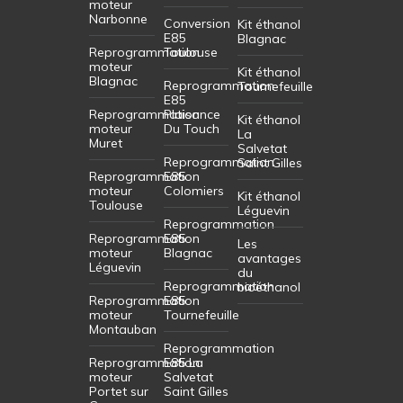
moteur
Narbonne
Conversion
Kit éthanol
E85
Blagnac
Reprogrammation
Toulouse
moteur
Kit éthanol
Blagnac
Reprogrammation
Tournefeuille
E85
Reprogrammation
Plaisance
Kit éthanol
moteur
Du Touch
La
Muret
Salvetat
Reprogrammation
Saint Gilles
Reprogrammation
E85
moteur
Colomiers
Kit éthanol
Toulouse
Léguevin
Reprogrammation
Reprogrammation
E85
Les
moteur
Blagnac
avantages
Léguevin
du
Reprogrammation
bioéthanol
Reprogrammation
E85
moteur
Tournefeuille
Montauban
Reprogrammation
Reprogrammation
E85 La
moteur
Salvetat
Portet sur
Saint Gilles