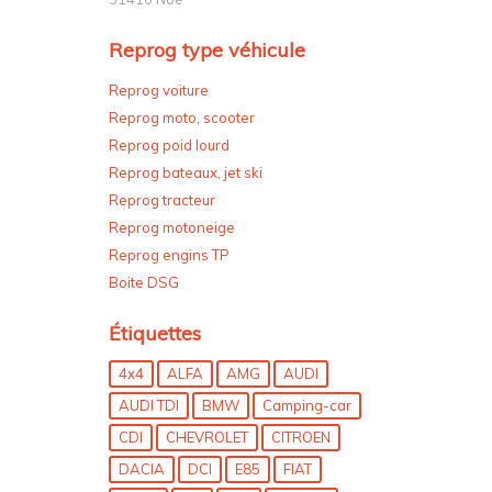
Reprog type véhicule
Reprog voiture
Reprog moto, scooter
Reprog poid lourd
Reprog bateaux, jet ski
Reprog tracteur
Reprog motoneige
Reprog engins TP
Boite DSG
Étiquettes
4x4
ALFA
AMG
AUDI
AUDI TDI
BMW
Camping-car
CDI
CHEVROLET
CITROEN
DACIA
DCI
E85
FIAT