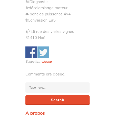
🔌Diagnostic
⚒décalaminage moteur
🚘 banc de puissance 4×4
🌐Conversion E85
📫 26 rue des vielles vignes
31410 Noé
Étiquettes :
Mazda
Comments are closed.
A propos