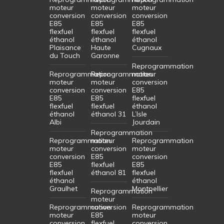
moteur
moteur
moteur
conversion
conversion
conversion
E85
E85
E85
flexfuel
flexfuel
flexfuel
éthanol
éthanol
éthanol
Plaisance
Haute
Cugnaux
du Touch
Garonne
Reprogrammation
Reprogrammation
Reprogrammation
moteur
moteur
moteur
conversion
conversion
conversion
E85
E85
E85
flexfuel
flexfuel
flexfuel
éthanol
éthanol
éthanol 31
L’Isle
Albi
Jourdain
Reprogrammation
Reprogrammation
moteur
Reprogrammation
moteur
conversion
moteur
conversion
E85
conversion
E85
flexfuel
E85
flexfuel
éthanol 81
flexfuel
éthanol
éthanol
Graulhet
Montpellier
Reprogrammation
moteur
Reprogrammation
conversion
Reprogrammation
moteur
E85
moteur
conversion
flexfuel
conversion