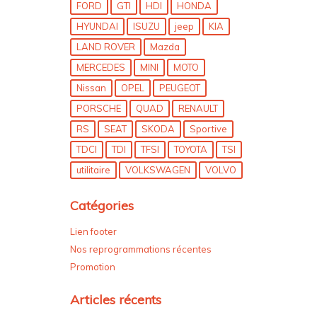
FORD
GTI
HDI
HONDA
HYUNDAI
ISUZU
jeep
KIA
LAND ROVER
Mazda
MERCEDES
MINI
MOTO
Nissan
OPEL
PEUGEOT
PORSCHE
QUAD
RENAULT
RS
SEAT
SKODA
Sportive
TDCI
TDI
TFSI
TOYOTA
TSI
utilitaire
VOLKSWAGEN
VOLVO
Catégories
Lien footer
Nos reprogrammations récentes
Promotion
Articles récents