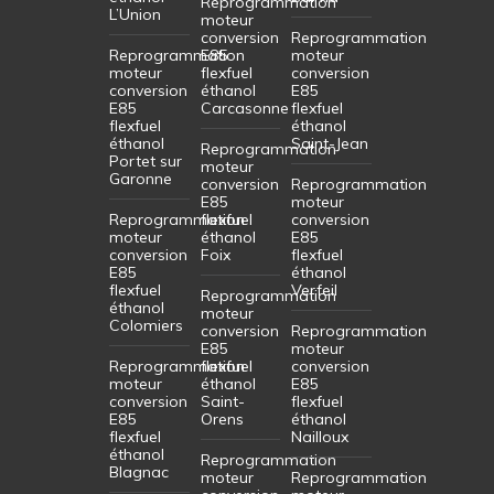
Reprogrammation
L’Union
moteur
conversion
Reprogrammation
Reprogrammation
E85
moteur
moteur
flexfuel
conversion
conversion
éthanol
E85
E85
Carcasonne
flexfuel
flexfuel
éthanol
éthanol
Saint-Jean
Reprogrammation
Portet sur
moteur
Garonne
conversion
Reprogrammation
E85
moteur
Reprogrammation
flexfuel
conversion
moteur
éthanol
E85
conversion
Foix
flexfuel
E85
éthanol
flexfuel
Verfeil
Reprogrammation
éthanol
moteur
Colomiers
conversion
Reprogrammation
E85
moteur
Reprogrammation
flexfuel
conversion
moteur
éthanol
E85
conversion
Saint-
flexfuel
E85
Orens
éthanol
flexfuel
Nailloux
éthanol
Reprogrammation
Blagnac
moteur
Reprogrammation