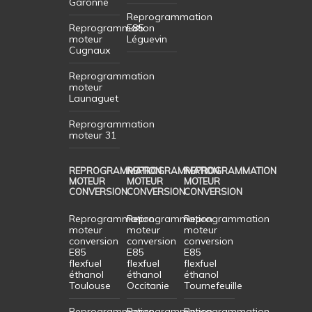
Garonne
Reprogrammation
Reprogrammation
E85
moteur
Léguevin
Cugnaux
Reprogrammation
moteur
Launaguet
Reprogrammation
moteur 31
REPROGRAMMATION
REPROGRAMMATION
REPROGRAMMATION
MOTEUR
MOTEUR
MOTEUR
CONVERSION
CONVERSION
CONVERSION
Reprogrammation
Reprogrammation
Reprogrammation
moteur
moteur
moteur
conversion
conversion
conversion
E85
E85
E85
flexfuel
flexfuel
flexfuel
éthanol
éthanol
éthanol
Toulouse
Occitanie
Tournefeuille
Reprogrammation
Reprogrammation
Reprogrammation