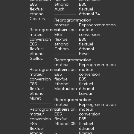
E85
éthanol
E85
flexfuel
Auch
flexfuel
éthanol
éthanol 34
Castres
Reprogrammation
moteur
Reprogrammation
Reprogrammation
conversion
moteur
moteur
E85
conversion
conversion
flexfuel
E85
E85
éthanol
flexfuel
flexfuel
Cahors
éthanol
éthanol
Revel
Gaillac
Reprogrammation
moteur
Reprogrammation
Reprogrammation
conversion
moteur
moteur
E85
conversion
conversion
flexfuel
E85
E85
éthanol
flexfuel
flexfuel
Montauban
éthanol
éthanol
Lavaur
Muret
Reprogrammation
moteur
Reprogrammation
Reprogrammation
conversion
moteur
moteur
E85
conversion
conversion
flexfuel
E85
E85
éthanol 09
flexfuel
flexfuel
éthanol
éthanol
Balma