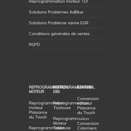
Reprogrammation moteur TDI
Solutions Problemes AdBlue
Solutions Probleme vanne EGR
Conditions générales de ventes
RGPD
REPROGRAMMATION
REPROGRAMMATION
ETHANOL
MOTEUR
E85
Conversion
Reprogrammation
Reprogrammation
éthanol
moteur
Toulouse
Plaisance
Plaisance
du Touch
du Touch
Reprogrammation
Moteur
Conversion
Reprogrammation
Toulouse
Colomiers