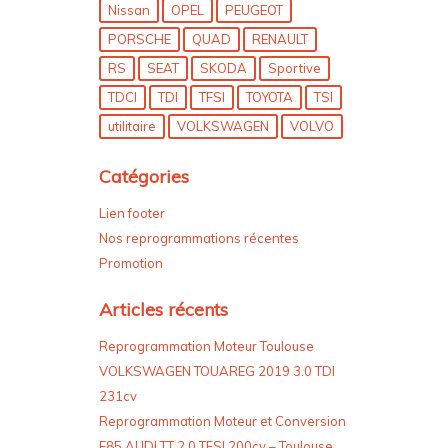
Nissan
OPEL
PEUGEOT
PORSCHE
QUAD
RENAULT
RS
SEAT
SKODA
Sportive
TDCI
TDI
TFSI
TOYOTA
TSI
utilitaire
VOLKSWAGEN
VOLVO
Catégories
Lien footer
Nos reprogrammations récentes
Promotion
Articles récents
Reprogrammation Moteur Toulouse
VOLKSWAGEN TOUAREG 2019 3.0 TDI
231cv
Reprogrammation Moteur et Conversion
E85 AUDI TT 2.0 TFSI 200cv – Toulouse