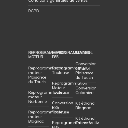
Conditions générales de ventes
RGPD
REPROGRAMMATION
REPROGRAMMATION
ETHANOL
MOTEUR
E85
Conversion
Reprogrammation
Reprogrammation
éthanol
moteur
Toulouse
Plaisance
Plaisance
du Touch
du Touch
Reprogrammation
Moteur
Conversion
Reprogrammation
Toulouse
Colomiers
moteur
Narbonne
Conversion
Kit éthanol
E85
Blagnac
Reprogrammation
Toulouse
moteur
Kit éthanol
Blagnac
Reprogrammation
Tournefeuille
E85