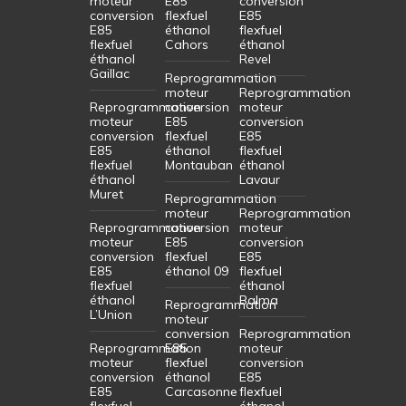
moteur
E85
conversion
conversion
flexfuel
E85
E85
éthanol
flexfuel
flexfuel
Cahors
éthanol
éthanol
Revel
Gaillac
Reprogrammation
moteur
Reprogrammation
Reprogrammation
conversion
moteur
moteur
E85
conversion
conversion
flexfuel
E85
E85
éthanol
flexfuel
flexfuel
Montauban
éthanol
éthanol
Lavaur
Muret
Reprogrammation
moteur
Reprogrammation
Reprogrammation
conversion
moteur
moteur
E85
conversion
conversion
flexfuel
E85
E85
éthanol 09
flexfuel
flexfuel
éthanol
éthanol
Balma
Reprogrammation
L’Union
moteur
conversion
Reprogrammation
Reprogrammation
E85
moteur
moteur
flexfuel
conversion
conversion
éthanol
E85
E85
Carcasonne
flexfuel
flexfuel
éthanol