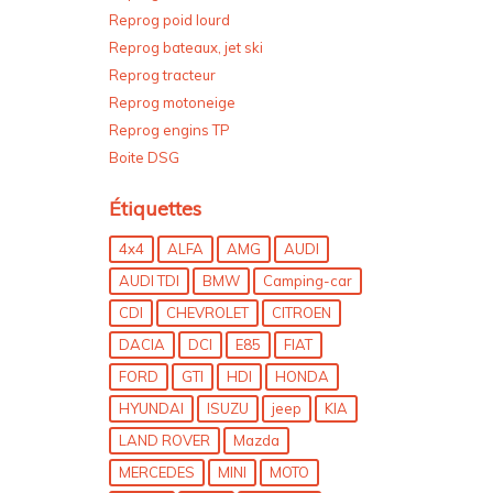
Reprog poid lourd
Reprog bateaux, jet ski
Reprog tracteur
Reprog motoneige
Reprog engins TP
Boite DSG
Étiquettes
4x4
ALFA
AMG
AUDI
AUDI TDI
BMW
Camping-car
CDI
CHEVROLET
CITROEN
DACIA
DCI
E85
FIAT
FORD
GTI
HDI
HONDA
HYUNDAI
ISUZU
jeep
KIA
LAND ROVER
Mazda
MERCEDES
MINI
MOTO