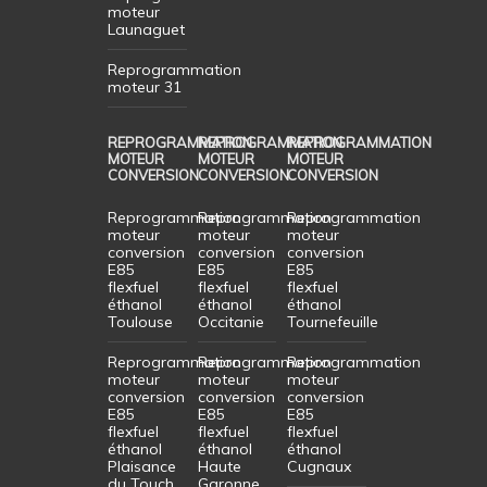
moteur
Launaguet
Reprogrammation
moteur 31
REPROGRAMMATION
REPROGRAMMATION
REPROGRAMMATION
MOTEUR
MOTEUR
MOTEUR
CONVERSION
CONVERSION
CONVERSION
Reprogrammation
Reprogrammation
Reprogrammation
moteur
moteur
moteur
conversion
conversion
conversion
E85
E85
E85
flexfuel
flexfuel
flexfuel
éthanol
éthanol
éthanol
Toulouse
Occitanie
Tournefeuille
Reprogrammation
Reprogrammation
Reprogrammation
moteur
moteur
moteur
conversion
conversion
conversion
E85
E85
E85
flexfuel
flexfuel
flexfuel
éthanol
éthanol
éthanol
Plaisance
Haute
Cugnaux
du Touch
Garonne