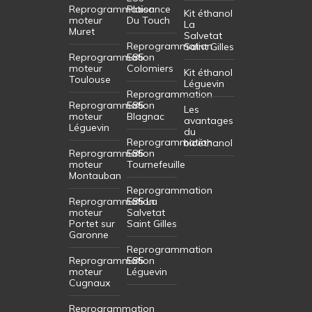
Reprogrammation
Plaisance
Kit éthanol
moteur
Du Touch
La
Muret
Salvetat
Reprogrammation
Saint Gilles
Reprogrammation
E85
moteur
Colomiers
Kit éthanol
Toulouse
Léguevin
Reprogrammation
Reprogrammation
E85
Les
moteur
Blagnac
avantages
Léguevin
du
Reprogrammation
bioéthanol
Reprogrammation
E85
moteur
Tournefeuille
Montauban
Reprogrammation
Reprogrammation
E85 La
moteur
Salvetat
Portet sur
Saint Gilles
Garonne
Reprogrammation
Reprogrammation
E85
moteur
Léguevin
Cugnaux
Reprogrammation