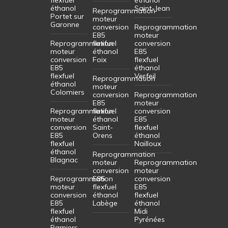
éthanol
Saint-Jean
Reprogrammation
Portet sur
moteur
Garonne
conversion
Reprogrammation
E85
moteur
Reprogrammation
flexfuel
conversion
moteur
éthanol
E85
conversion
Foix
flexfuel
E85
éthanol
flexfuel
Verfeil
Reprogrammation
éthanol
moteur
Colomiers
conversion
Reprogrammation
E85
moteur
Reprogrammation
flexfuel
conversion
moteur
éthanol
E85
conversion
Saint-
flexfuel
E85
Orens
éthanol
flexfuel
Nailloux
éthanol
Reprogrammation
Blagnac
moteur
Reprogrammation
conversion
moteur
Reprogrammation
E85
conversion
moteur
flexfuel
E85
conversion
éthanol
flexfuel
E85
Labège
éthanol
flexfuel
Midi
éthanol
Pyrénées
Pamiers