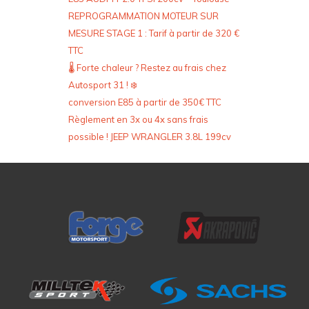
REPROGRAMMATION MOTEUR SUR
MESURE STAGE 1 : Tarif à partir de 320 €
TTC
🌡️ Forte chaleur ? Restez au frais chez
Autosport 31 ! ❄️
conversion E85 à partir de 350€ TTC
Règlement en 3x ou 4x sans frais
possible ! JEEP WRANGLER 3.8L 199cv