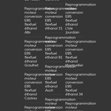
Reprogrammation
Reprogrammation
Reprogrammation
moteur
moteur
moteur
conversion
conversion
conversion
E85
E85
E85
flexfuel
flexfuel
flexfuel
éthanol
éthanol
éthanol 31
L’Isle
Albi
Jourdain
Reprogrammation
Reprogrammation
moteur
Reprogrammation
moteur
conversion
moteur
conversion
E85
conversion
E85
flexfuel
E85
flexfuel
éthanol 81
flexfuel
éthanol
éthanol
Graulhet
Montpellier
Reprogrammation
moteur
Reprogrammation
conversion
Reprogrammation
moteur
E85
moteur
conversion
flexfuel
conversion
E85
éthanol
E85
flexfuel
Auch
flexfuel
éthanol
éthanol 34
Castres
Reprogrammation
moteur
Reprogrammation
Reprogrammation
conversion
moteur