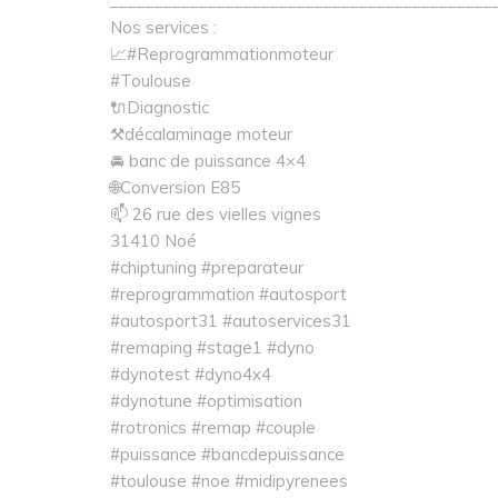
___________________________________________
Nos services :
📈#Reprogrammationmoteur
#Toulouse
🔌Diagnostic
⚒décalaminage moteur
🚘 banc de puissance 4×4
🌐Conversion E85
📫 26 rue des vielles vignes
31410 Noé
#chiptuning #preparateur
#reprogrammation #autosport
#autosport31 #autoservices31
#remaping #stage1 #dyno
#dynotest #dyno4x4
#dynotune #optimisation
#rotronics #remap #couple
#puissance #bancdepuissance
#toulouse #noe #midipyrenees