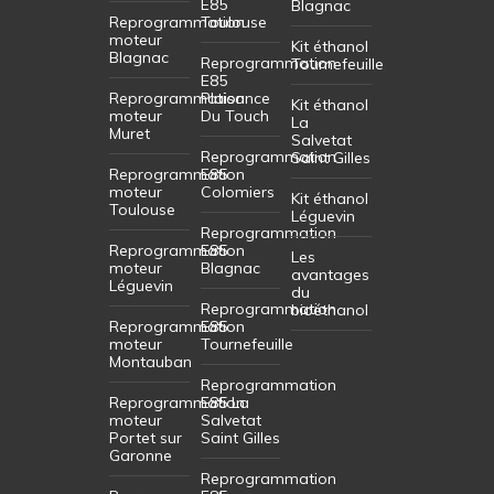
E85
Blagnac
Reprogrammation
Toulouse
moteur
Kit éthanol
Blagnac
Reprogrammation
Tournefeuille
E85
Reprogrammation
Plaisance
Kit éthanol
moteur
Du Touch
La
Muret
Salvetat
Reprogrammation
Saint Gilles
Reprogrammation
E85
moteur
Colomiers
Kit éthanol
Toulouse
Léguevin
Reprogrammation
Reprogrammation
E85
Les
moteur
Blagnac
avantages
Léguevin
du
Reprogrammation
bioéthanol
Reprogrammation
E85
moteur
Tournefeuille
Montauban
Reprogrammation
Reprogrammation
E85 La
moteur
Salvetat
Portet sur
Saint Gilles
Garonne
Reprogrammation