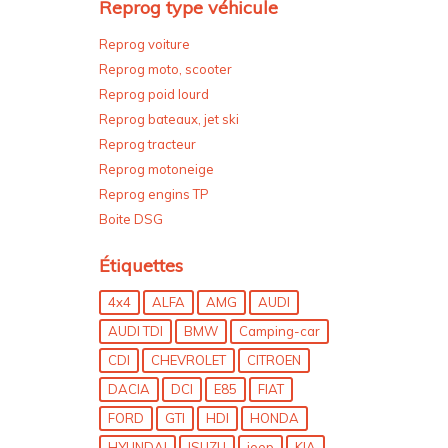
Reprog type véhicule
Reprog voiture
Reprog moto, scooter
Reprog poid lourd
Reprog bateaux, jet ski
Reprog tracteur
Reprog motoneige
Reprog engins TP
Boite DSG
Étiquettes
4x4
ALFA
AMG
AUDI
AUDI TDI
BMW
Camping-car
CDI
CHEVROLET
CITROEN
DACIA
DCI
E85
FIAT
FORD
GTI
HDI
HONDA
HYUNDAI
ISUZU
jeep
KIA