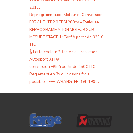
231cv
Reprogrammation Moteur et Conversion
E85 AUDI TT 2.0 TFSI 200cv – Toulouse
REPROGRAMMATION MOTEUR SUR
MESURE STAGE 1 : Tarif à partir de 320 €
TTC
🌡️ Forte chaleur ? Restez au frais chez
Autosport 31 ! ❄️
conversion E85 à partir de 350€ TTC
Règlement en 3x ou 4x sans frais
possible ! JEEP WRANGLER 3.8L 199cv