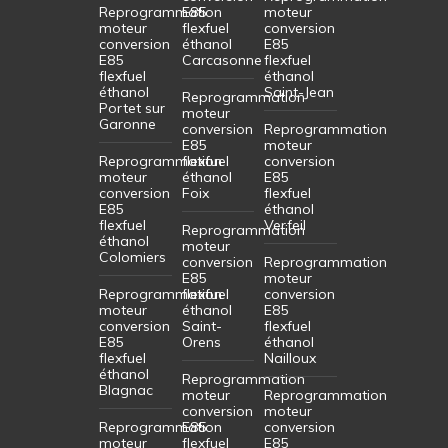
Reprogrammation
E85
moteur
moteur
flexfuel
conversion
conversion
éthanol
E85
E85
Carcasonne
flexfuel
flexfuel
éthanol
éthanol
Saint-Jean
Reprogrammation
Portet sur
moteur
Garonne
conversion
Reprogrammation
E85
moteur
Reprogrammation
flexfuel
conversion
moteur
éthanol
E85
conversion
Foix
flexfuel
E85
éthanol
flexfuel
Verfeil
Reprogrammation
éthanol
moteur
Colomiers
conversion
Reprogrammation
E85
moteur
Reprogrammation
flexfuel
conversion
moteur
éthanol
E85
conversion
Saint-
flexfuel
E85
Orens
éthanol
flexfuel
Nailloux
éthanol
Reprogrammation
Blagnac
moteur
Reprogrammation
conversion
moteur
Reprogrammation
E85
conversion
moteur
flexfuel
E85