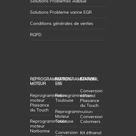
Solutions Problemes AdBlue
Solutions Probleme vanne EGR
Conditions générales de ventes
RGPD
REPROGRAMMATION
REPROGRAMMATION
ETHANOL
MOTEUR
E85
Conversion
Reprogrammation
Reprogrammation
éthanol
moteur
Toulouse
Plaisance
Plaisance
du Touch
du Touch
Reprogrammation
Moteur
Conversion
Reprogrammation
Toulouse
Colomiers
moteur
Narbonne
Conversion
Kit éthanol