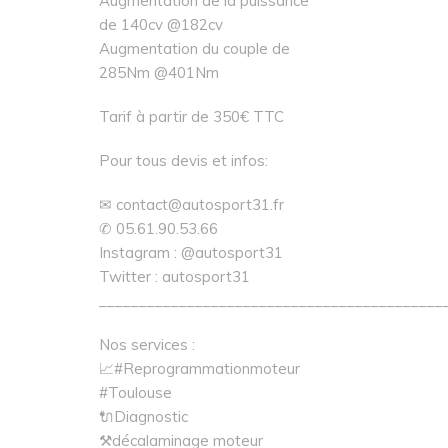
Augmentation de la puissance
de 140cv @182cv
Augmentation du couple de
285Nm @401Nm
Tarif à partir de 350€ TTC
Pour tous devis et infos:
✉ contact@autosport31.fr
✆ 05.61.90.53.66
Instagram : @autosport31
Twitter : autosport31
___________________________________________
Nos services :
📈#Reprogrammationmoteur
#Toulouse
🔌Diagnostic
⚒décalaminage moteur