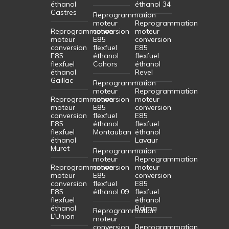
éthanol
éthanol 34
Castres
Reprogrammation
moteur
Reprogrammation
Reprogrammation
conversion
moteur
moteur
E85
conversion
conversion
flexfuel
E85
E85
éthanol
flexfuel
flexfuel
Cahors
éthanol
éthanol
Revel
Gaillac
Reprogrammation
moteur
Reprogrammation
Reprogrammation
conversion
moteur
moteur
E85
conversion
conversion
flexfuel
E85
E85
éthanol
flexfuel
flexfuel
Montauban
éthanol
éthanol
Lavaur
Muret
Reprogrammation
moteur
Reprogrammation
Reprogrammation
conversion
moteur
moteur
E85
conversion
conversion
flexfuel
E85
E85
éthanol 09
flexfuel
flexfuel
éthanol
éthanol
Balma
Reprogrammation
L’Union
moteur
conversion
Reprogrammation