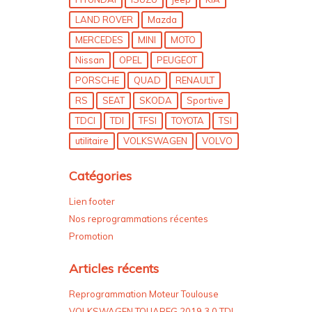
LAND ROVER
Mazda
MERCEDES
MINI
MOTO
Nissan
OPEL
PEUGEOT
PORSCHE
QUAD
RENAULT
RS
SEAT
SKODA
Sportive
TDCI
TDI
TFSI
TOYOTA
TSI
utilitaire
VOLKSWAGEN
VOLVO
Catégories
Lien footer
Nos reprogrammations récentes
Promotion
Articles récents
Reprogrammation Moteur Toulouse
VOLKSWAGEN TOUAREG 2019 3.0 TDI