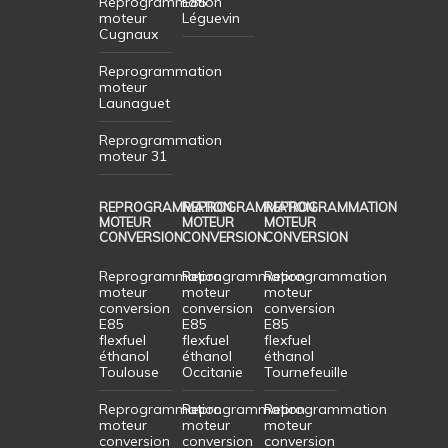
Reprogrammation
E85
moteur
Léguevin
Cugnaux
Reprogrammation
moteur
Launaguet
Reprogrammation
moteur 31
REPROGRAMMATION
REPROGRAMMATION
REPROGRAMMATION
MOTEUR
MOTEUR
MOTEUR
CONVERSION
CONVERSION
CONVERSION
Reprogrammation
Reprogrammation
Reprogrammation
moteur
moteur
moteur
conversion
conversion
conversion
E85
E85
E85
flexfuel
flexfuel
flexfuel
éthanol
éthanol
éthanol
Toulouse
Occitanie
Tournefeuille
Reprogrammation
Reprogrammation
Reprogrammation
moteur
moteur
moteur
conversion
conversion
conversion