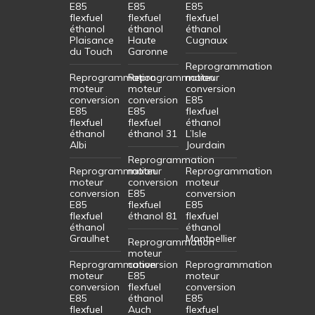
E85
E85
E85
flexfuel
flexfuel
flexfuel
éthanol
éthanol
éthanol
Plaisance
Haute
Cugnaux
du Touch
Garonne
Reprogrammation
Reprogrammation
Reprogrammation
moteur
moteur
moteur
conversion
conversion
conversion
E85
E85
E85
flexfuel
flexfuel
flexfuel
éthanol
éthanol
éthanol 31
L’Isle
Albi
Jourdain
Reprogrammation
Reprogrammation
moteur
Reprogrammation
moteur
conversion
moteur
conversion
E85
conversion
E85
flexfuel
E85
flexfuel
éthanol 81
flexfuel
éthanol
éthanol
Graulhet
Montpellier
Reprogrammation
moteur
Reprogrammation
conversion
Reprogrammation
moteur
E85
moteur
conversion
flexfuel
conversion
E85
éthanol
E85
flexfuel
Auch
flexfuel