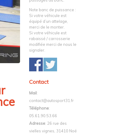
passages au banc.
Note banc de puissance :
Si votre véhicule est
équipé d’un attelage,
merci de le monter.
Si votre véhicule est
rabaissé / carrosserie
modifiée merci de nous le
signaler.
Contact
r
Mail
:
nce
contact@autosport31.fr
Téléphone
:
05.61.90.53.66
Adresse
: 26 rue des
vielles vignes, 31410 Noé