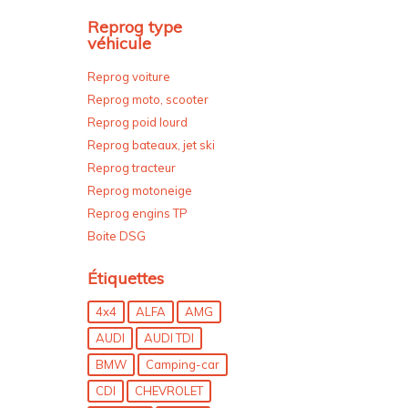
Reprog type
véhicule
Reprog voiture
Reprog moto, scooter
Reprog poid lourd
Reprog bateaux, jet ski
Reprog tracteur
Reprog motoneige
Reprog engins TP
Boite DSG
Étiquettes
4x4
ALFA
AMG
AUDI
AUDI TDI
BMW
Camping-car
CDI
CHEVROLET