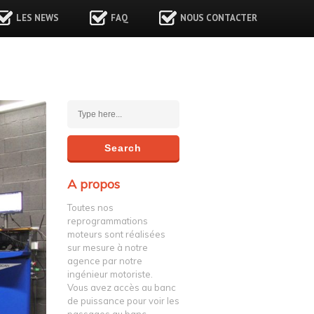
LES NEWS
FAQ
NOUS CONTACTER
A propos
Toutes nos
reprogrammations
moteurs sont réalisées
sur mesure à notre
agence par notre
ingénieur motoriste.
Vous avez accès au banc
de puissance pour voir les