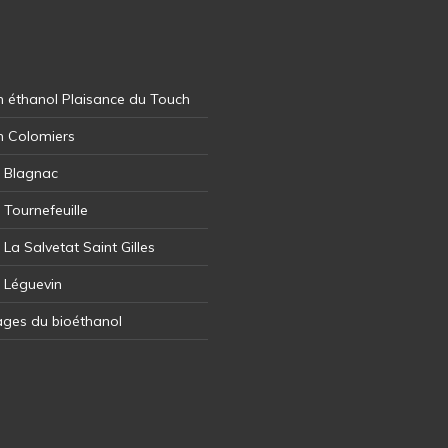
 éthanol Plaisance du Touch
n Colomiers
l Blagnac
 Tournefeuille
 La Salvetat Saint Gilles
l Léguevin
ages du bioéthanol