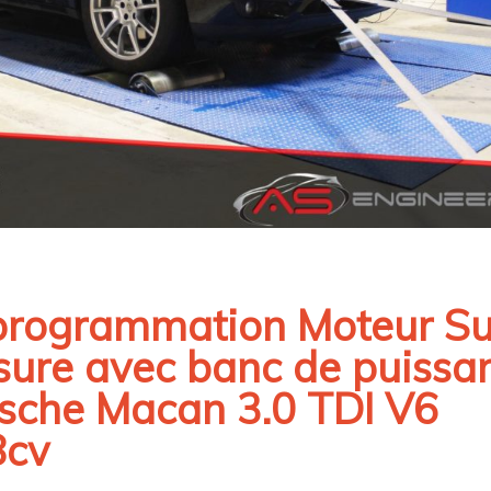
rogrammation Moteur Su
ure avec banc de puissa
sche Macan 3.0 TDI V6
8cv