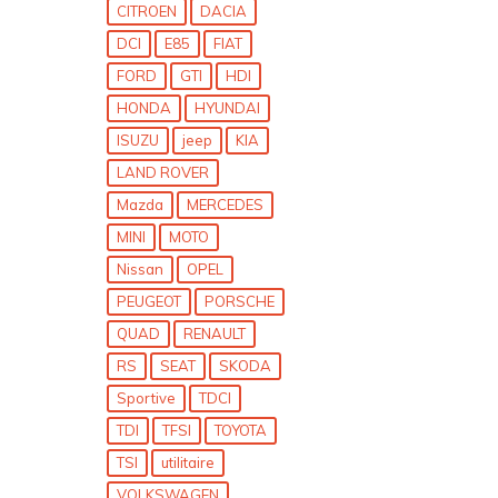
CITROEN
DACIA
DCI
E85
FIAT
FORD
GTI
HDI
HONDA
HYUNDAI
ISUZU
jeep
KIA
LAND ROVER
Mazda
MERCEDES
MINI
MOTO
Nissan
OPEL
PEUGEOT
PORSCHE
QUAD
RENAULT
RS
SEAT
SKODA
Sportive
TDCI
TDI
TFSI
TOYOTA
TSI
utilitaire
VOLKSWAGEN