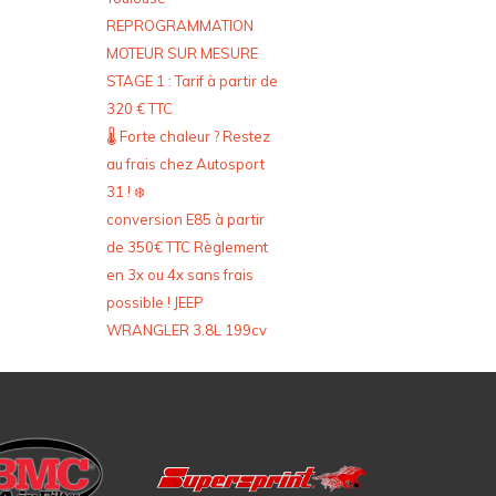
REPROGRAMMATION
MOTEUR SUR MESURE
STAGE 1 : Tarif à partir de
320 € TTC
🌡️ Forte chaleur ? Restez
au frais chez Autosport
31 ! ❄️
conversion E85 à partir
de 350€ TTC Règlement
en 3x ou 4x sans frais
possible ! JEEP
WRANGLER 3.8L 199cv