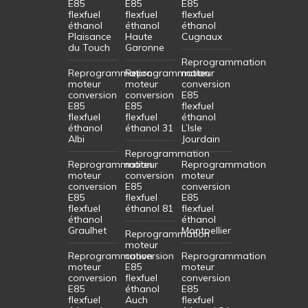
E85
E85
E85
flexfuel
flexfuel
flexfuel
éthanol
éthanol
éthanol
Plaisance
Haute
Cugnaux
du Touch
Garonne
Reprogrammation
Reprogrammation
Reprogrammation
moteur
moteur
moteur
conversion
conversion
conversion
E85
E85
E85
flexfuel
flexfuel
flexfuel
éthanol
éthanol
éthanol 31
L’Isle
Albi
Jourdain
Reprogrammation
Reprogrammation
moteur
Reprogrammation
moteur
conversion
moteur
conversion
E85
conversion
E85
flexfuel
E85
flexfuel
éthanol 81
flexfuel
éthanol
éthanol
Graulhet
Montpellier
Reprogrammation
moteur
Reprogrammation
conversion
Reprogrammation
moteur
E85
moteur
conversion
flexfuel
conversion
E85
éthanol
E85
flexfuel
Auch
flexfuel