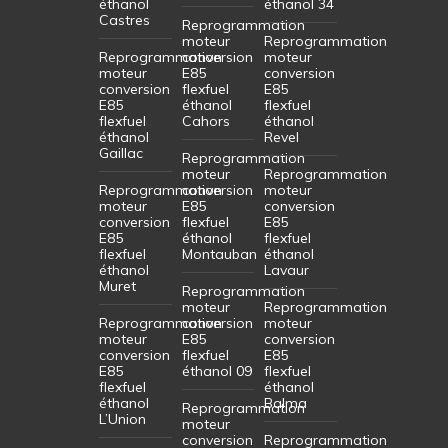
éthanol
éthanol 34
Castres
Reprogrammation
moteur
Reprogrammation
Reprogrammation
conversion
moteur
moteur
E85
conversion
conversion
flexfuel
E85
E85
éthanol
flexfuel
flexfuel
Cahors
éthanol
éthanol
Revel
Gaillac
Reprogrammation
moteur
Reprogrammation
Reprogrammation
conversion
moteur
moteur
E85
conversion
conversion
flexfuel
E85
E85
éthanol
flexfuel
flexfuel
Montauban
éthanol
éthanol
Lavaur
Muret
Reprogrammation
moteur
Reprogrammation
Reprogrammation
conversion
moteur
moteur
E85
conversion
conversion
flexfuel
E85
E85
éthanol 09
flexfuel
flexfuel
éthanol
éthanol
Balma
Reprogrammation
L’Union
moteur
conversion
Reprogrammation