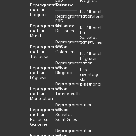
E85
Blagnac
Reprogrammation
Toulouse
moteur
Kit éthanol
Blagnac
Reprogrammation
Tournefeuille
E85
Reprogrammation
Plaisance
Kit éthanol
moteur
Du Touch
La
Muret
Salvetat
Reprogrammation
Saint Gilles
Reprogrammation
E85
moteur
Colomiers
Kit éthanol
Toulouse
Léguevin
Reprogrammation
Reprogrammation
E85
Les
moteur
Blagnac
avantages
Léguevin
du
Reprogrammation
bioéthanol
Reprogrammation
E85
moteur
Tournefeuille
Montauban
Reprogrammation
Reprogrammation
E85 La
moteur
Salvetat
Portet sur
Saint Gilles
Garonne
Reprogrammation
Reprogrammation
E85