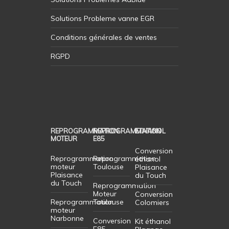
Solutions Probleme vanne EGR
Conditions générales de ventes
RGPD
REPROGRAMMATION
REPROGRAMMATION
ETHANOL
MOTEUR
E85
Conversion
Reprogrammation
Reprogrammation
éthanol
moteur
Toulouse
Plaisance
Plaisance
du Touch
du Touch
Reprogrammation
Moteur
Conversion
Reprogrammation
Toulouse
Colomiers
moteur
Narbonne
Conversion
Kit éthanol