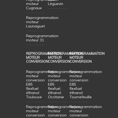
moteur
Léguevin
Cugnaux
Reprogrammation
moteur
Launaguet
Reprogrammation
moteur 31
REPROGRAMMATION
REPROGRAMMATION
REPROGRAMMATION
MOTEUR
MOTEUR
MOTEUR
CONVERSION
CONVERSION
CONVERSION
Reprogrammation
Reprogrammation
Reprogrammation
moteur
moteur
moteur
conversion
conversion
conversion
E85
E85
E85
flexfuel
flexfuel
flexfuel
éthanol
éthanol
éthanol
Toulouse
Occitanie
Tournefeuille
Reprogrammation
Reprogrammation
Reprogrammation
moteur
moteur
moteur
conversion
conversion
conversion