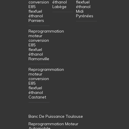
conversion
éthanol
flexfuel
E85
Labège
éthanol
flexfuel
Midi
éthanol
Pyrénées
Pamiers
Reprogrammation
moteur
conversion
E85
flexfuel
éthanol
Ramonville
Reprogrammation
moteur
conversion
E85
flexfuel
éthanol
Castanet
Banc De Puissance Toulouse
Reprogrammation Moteur
Automobile