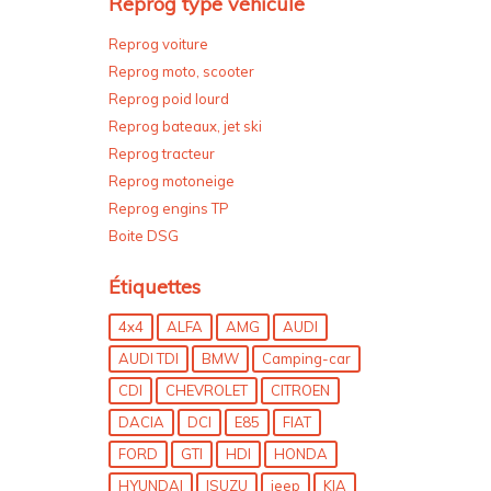
Reprog type véhicule
Reprog voiture
Reprog moto, scooter
Reprog poid lourd
Reprog bateaux, jet ski
Reprog tracteur
Reprog motoneige
Reprog engins TP
Boite DSG
Étiquettes
4x4
ALFA
AMG
AUDI
AUDI TDI
BMW
Camping-car
CDI
CHEVROLET
CITROEN
DACIA
DCI
E85
FIAT
FORD
GTI
HDI
HONDA
HYUNDAI
ISUZU
jeep
KIA