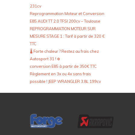
231cv
Reprogrammation Moteur et Conversion
E85 AUDI TT 2.0 TFSI 200cv – Toulouse
REPROGRAMMATION MOTEUR SUR
MESURE STAGE 1 : Tarif à partir de 320 €
TTC
🌡️ Forte chaleur ? Restez au frais chez
Autosport 31 ! ❄️
conversion E85 à partir de 350€ TTC
Règlement en 3x ou 4x sans frais
possible ! JEEP WRANGLER 3.8L 199cv