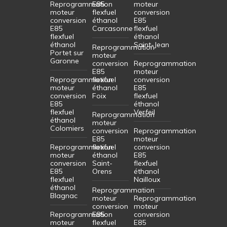
Reprogrammation
E85
moteur
moteur
flexfuel
conversion
conversion
éthanol
E85
E85
Carcasonne
flexfuel
flexfuel
éthanol
éthanol
Saint-Jean
Reprogrammation
Portet sur
moteur
Garonne
conversion
Reprogrammation
E85
moteur
Reprogrammation
flexfuel
conversion
moteur
éthanol
E85
conversion
Foix
flexfuel
E85
éthanol
flexfuel
Verfeil
Reprogrammation
éthanol
moteur
Colomiers
conversion
Reprogrammation
E85
moteur
Reprogrammation
flexfuel
conversion
moteur
éthanol
E85
conversion
Saint-
flexfuel
E85
Orens
éthanol
flexfuel
Nailloux
éthanol
Reprogrammation
Blagnac
moteur
Reprogrammation
conversion
moteur
Reprogrammation
E85
conversion
moteur
flexfuel
E85