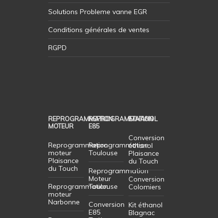
Solutions Probleme vanne EGR
Conditions générales de ventes
RGPD
REPROGRAMMATION
REPROGRAMMATION
ETHANOL
MOTEUR
E85
Conversion
Reprogrammation
Reprogrammation
éthanol
moteur
Toulouse
Plaisance
Plaisance
du Touch
du Touch
Reprogrammation
Moteur
Conversion
Reprogrammation
Toulouse
Colomiers
moteur
Narbonne
Conversion
Kit éthanol
E85
Blagnac