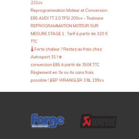
231cv
Reprogrammation Moteur et Conversion
E85 AUDI TT 2.0 TFSI 200cv – Toulouse
REPROGRAMMATION MOTEUR SUR
MESURE STAGE 1 : Tarif à partir de 320 €
TTC
🌡️ Forte chaleur ? Restez au frais chez
Autosport 31 ! ❄️
conversion E85 à partir de 350€ TTC
Règlement en 3x ou 4x sans frais
possible ! JEEP WRANGLER 3.8L 199cv