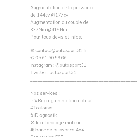
Augmentation de la puissance
de 144cv @177cv
Augmentation du couple de
337Nm @419Nm
Pour tous devis et infos:
✉ contact@autosport31.fr
✆ 05.61.90.53.66
Instagram : @autosport31
Twitter : autosport31
___________________________________________
Nos services :
📈#Reprogrammationmoteur
#Toulouse
🔌Diagnostic
⚒décalaminage moteur
🚘 banc de puissance 4×4