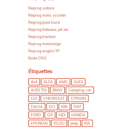
Reprog voiture
Reprog moto, scooter
Reprog poid lourd
Reprog bateaux, jet ski
Reprog tracteur
Reprog motoneige
Reprog engins TP
Boite DSG
Étiquettes
4x4
ALFA
AMG
AUDI
AUDI TDI
BMW
Camping-car
CDI
CHEVROLET
CITROEN
DACIA
DCI
E85
FIAT
FORD
GTI
HDI
HONDA
HYUNDAI
ISUZU
jeep
KIA