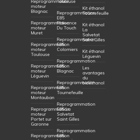
Reprogrammation
Toulouse
moteur
Kit éthanol
Blagnac
Reprogrammation
Tournefeuille
E85
Reprogrammation
Plaisance
Kit éthanol
moteur
Du Touch
La
Muret
Salvetat
Reprogrammation
Saint Gilles
Reprogrammation
E85
moteur
Colomiers
Kit éthanol
Toulouse
Léguevin
Reprogrammation
Reprogrammation
E85
Les
moteur
Blagnac
avantages
Léguevin
du
Reprogrammation
bioéthanol
Reprogrammation
E85
moteur
Tournefeuille
Montauban
Reprogrammation
Reprogrammation
E85 La
moteur
Salvetat
Portet sur
Saint Gilles
Garonne
Reprogrammation
Reprogrammation
E85