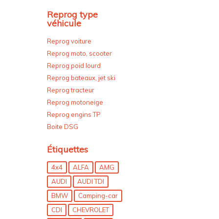
Reprog type
véhicule
Reprog voiture
Reprog moto, scooter
Reprog poid lourd
Reprog bateaux, jet ski
Reprog tracteur
Reprog motoneige
Reprog engins TP
Boite DSG
Étiquettes
4x4
ALFA
AMG
AUDI
AUDI TDI
BMW
Camping-car
CDI
CHEVROLET