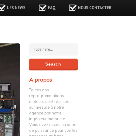
LES NEWS
FAQ
NOUS CONTACTER
A propos
Toutes nos
reprogrammations
moteurs sont réalisées
sur mesure à notre
agence par notre
ingénieur motoriste.
Vous avez accès au banc
de puissance pour voir les