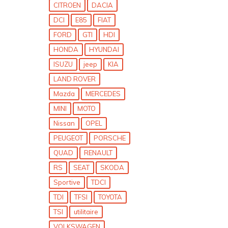
CITROEN
DACIA
DCI
E85
FIAT
FORD
GTI
HDI
HONDA
HYUNDAI
ISUZU
jeep
KIA
LAND ROVER
Mazda
MERCEDES
MINI
MOTO
Nissan
OPEL
PEUGEOT
PORSCHE
QUAD
RENAULT
RS
SEAT
SKODA
Sportive
TDCI
TDI
TFSI
TOYOTA
TSI
utilitaire
VOLKSWAGEN