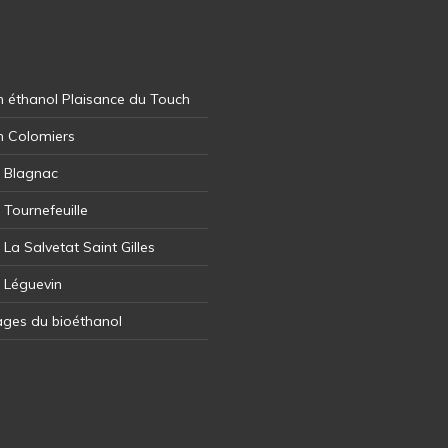
 éthanol Plaisance du Touch
n Colomiers
l Blagnac
 Tournefeuille
 La Salvetat Saint Gilles
l Léguevin
ages du bioéthanol