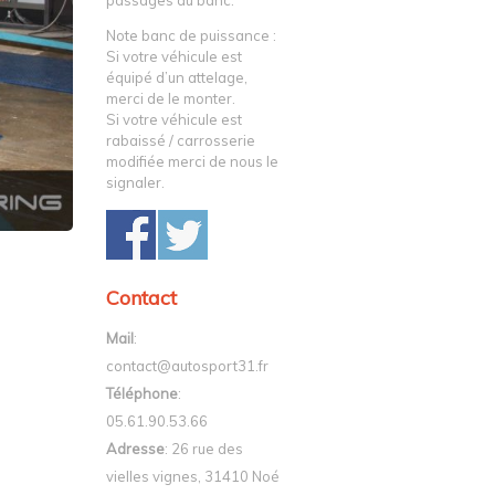
passages au banc.
Note banc de puissance :
Si votre véhicule est
équipé d’un attelage,
merci de le monter.
Si votre véhicule est
rabaissé / carrosserie
modifiée merci de nous le
signaler.
Contact
Mail
:
contact@autosport31.fr
Téléphone
:
05.61.90.53.66
Adresse
: 26 rue des
vielles vignes, 31410 Noé