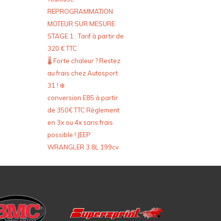
REPROGRAMMATION
MOTEUR SUR MESURE
STAGE 1 : Tarif à partir de
320 € TTC
🌡️ Forte chaleur ? Restez
au frais chez Autosport
31 ! ❄️
conversion E85 à partir
de 350€ TTC Règlement
en 3x ou 4x sans frais
possible ! JEEP
WRANGLER 3.8L 199cv