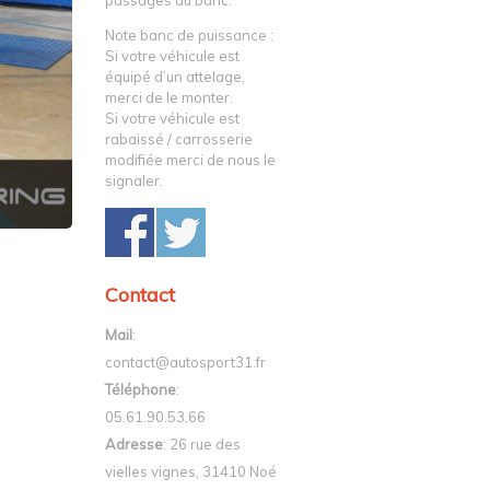
passages au banc.
Note banc de puissance :
Si votre véhicule est
équipé d’un attelage,
merci de le monter.
Si votre véhicule est
rabaissé / carrosserie
modifiée merci de nous le
signaler.
Contact
Mail
:
contact@autosport31.fr
Téléphone
:
05.61.90.53.66
Adresse
: 26 rue des
vielles vignes, 31410 Noé