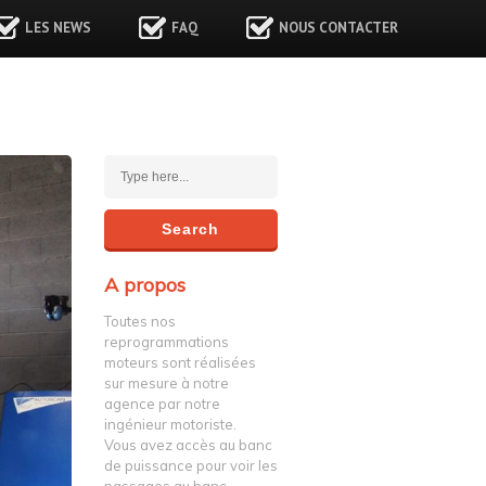
LES NEWS
FAQ
NOUS CONTACTER
A propos
Toutes nos
reprogrammations
moteurs sont réalisées
sur mesure à notre
agence par notre
ingénieur motoriste.
Vous avez accès au banc
de puissance pour voir les