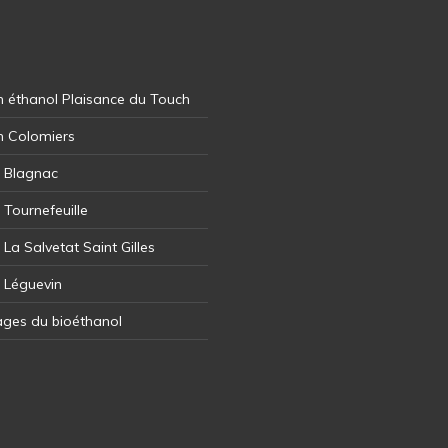
 éthanol Plaisance du Touch
n Colomiers
l Blagnac
 Tournefeuille
 La Salvetat Saint Gilles
l Léguevin
ages du bioéthanol