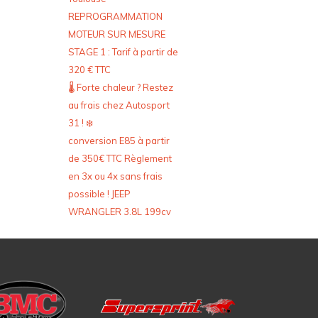
REPROGRAMMATION
MOTEUR SUR MESURE
STAGE 1 : Tarif à partir de
320 € TTC
🌡️ Forte chaleur ? Restez
au frais chez Autosport
31 ! ❄️
conversion E85 à partir
de 350€ TTC Règlement
en 3x ou 4x sans frais
possible ! JEEP
WRANGLER 3.8L 199cv