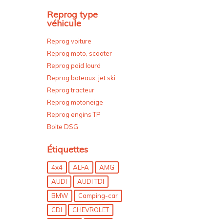
Reprog type
véhicule
Reprog voiture
Reprog moto, scooter
Reprog poid lourd
Reprog bateaux, jet ski
Reprog tracteur
Reprog motoneige
Reprog engins TP
Boite DSG
Étiquettes
4x4
ALFA
AMG
AUDI
AUDI TDI
BMW
Camping-car
CDI
CHEVROLET