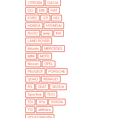
CITROEN
DACIA
DCI
E85
FIAT
FORD
GTI
HDI
HONDA
HYUNDAI
ISUZU
jeep
KIA
LAND ROVER
Mazda
MERCEDES
MINI
MOTO
Nissan
OPEL
PEUGEOT
PORSCHE
QUAD
RENAULT
RS
SEAT
SKODA
Sportive
TDCI
TDI
TFSI
TOYOTA
TSI
utilitaire
VOLKSWAGEN