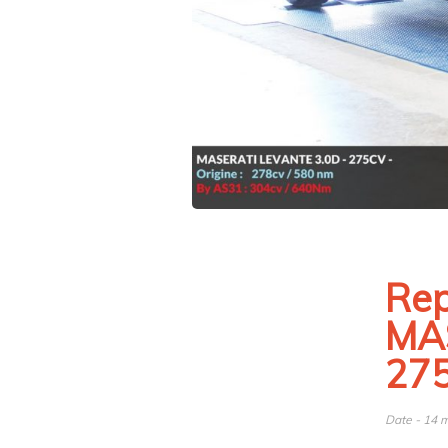
Rep
MA
27
Date - 14 m