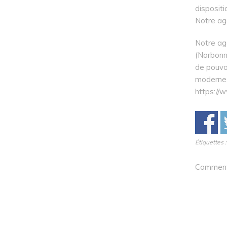
dispositi
Notre ag
Notre ag
(Narbonne
de pouvoi
moderne.
https://
Étiquettes 
Comments