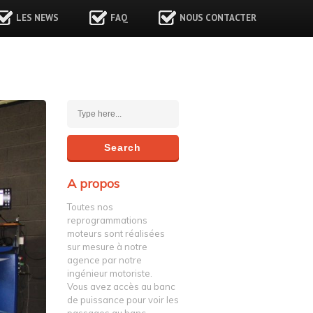
LES NEWS
FAQ
NOUS CONTACTER
A propos
Toutes nos
reprogrammations
moteurs sont réalisées
sur mesure à notre
agence par notre
ingénieur motoriste.
Vous avez accès au banc
de puissance pour voir les