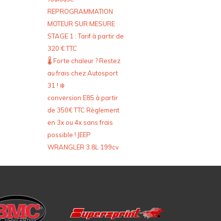
REPROGRAMMATION
MOTEUR SUR MESURE
STAGE 1 : Tarif à partir de
320 € TTC
🌡️ Forte chaleur ? Restez
au frais chez Autosport
31 ! ❄️
conversion E85 à partir
de 350€ TTC Règlement
en 3x ou 4x sans frais
possible ! JEEP
WRANGLER 3.8L 199cv