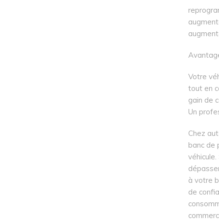
reprogra
augmenta
augment
Avantage
Votre véh
tout en c
gain de 
Un profe
Chez aut
banc de p
véhicule
dépasser 
à votre b
de confi
consomma
commercia