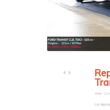
Rep
Tra
Date - 21 
La repro