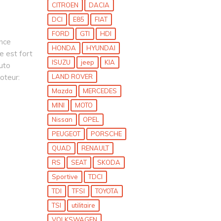
CITROEN
DACIA
DCI
E85
FIAT
FORD
GTI
HDI
ance
HONDA
HYUNDAI
e est fort
ISUZU
jeep
KIA
auto
oteur:
LAND ROVER
Mazda
MERCEDES
MINI
MOTO
Nissan
OPEL
PEUGEOT
PORSCHE
QUAD
RENAULT
RS
SEAT
SKODA
Sportive
TDCI
TDI
TFSI
TOYOTA
TSI
utilitaire
VOLKSWAGEN