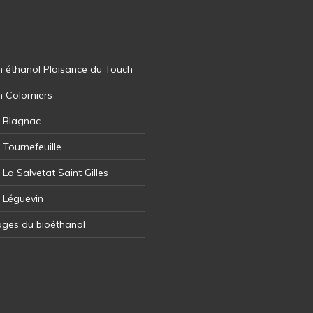
 éthanol Plaisance du Touch
n Colomiers
l Blagnac
 Tournefeuille
 La Salvetat Saint Gilles
l Léguevin
ages du bioéthanol