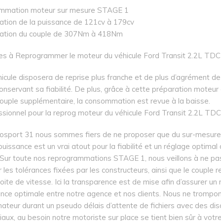
mmation moteur sur mesure STAGE 1
tion de la puissance de 121cv à 179cv
ation du couple de 307Nm à 418Nm
s à Reprogrammer le moteur du véhicule Ford Transit 2.2L TDC
icule disposera de reprise plus franche et de plus d’agrément de
onservant sa fiabilité. De plus, grâce à cette préparation moteur
couple supplémentaire, la consommation est revue à la baisse.
ssionnel pour la reprog moteur du véhicule Ford Transit 2.2L TDC
osport 31 nous sommes fiers de ne proposer que du sur-mesure, 
uissance est un vrai atout pour la fiabilité et un réglage optimal
. Sur toute nos reprogrammations STAGE 1, nous veillons à ne pa
les tolérances fixées par les constructeurs, ainsi que le couple r
oite de vitesse. Ici la transparence est de mise afin d’assurer un
ance optimale entre notre agence et nos clients. Nous ne trompon
teur durant un pseudo délais d’attente de fichiers avec des dis
ux, au besoin notre motoriste sur place se tient bien sûr à votr