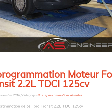
rogrammation Moteur Fo
nsit 2.2L TDCI 125cv
novembre 2018 / Category -
Nos reprogrammations récentes
grammation de ce Ford Transit 2.2L TDCI 125cv