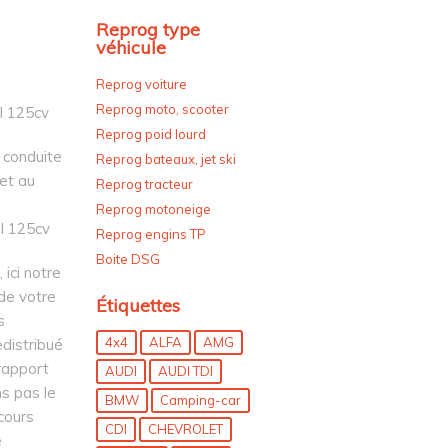
Reprog type
véhicule
Reprog voiture
Reprog moto, scooter
I 125cv
Reprog poid lourd
 conduite
Reprog bateaux, jet ski
 et au
Reprog tracteur
Reprog motoneige
I 125cv
Reprog engins TP
Boite DSG
ici notre
 de votre
Étiquettes
s
4x4
ALFA
AMG
edistribué
 rapport
AUDI
AUDI TDI
s pas le
BMW
Camping-car
cours
CDI
CHEVROLET
e