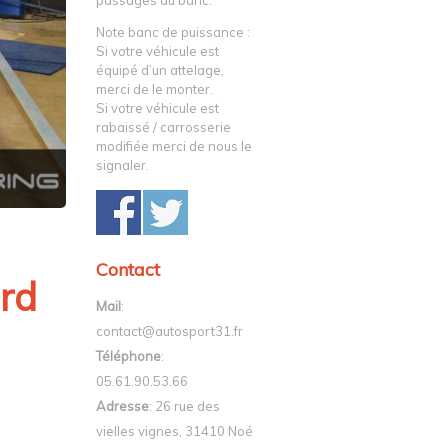
passages au banc.
Note banc de puissance :
Si votre véhicule est
équipé d’un attelage,
merci de le monter.
Si votre véhicule est
rabaissé / carrosserie
modifiée merci de nous le
signaler.
Contact
rd
Mail
:
contact@autosport31.fr
Téléphone
:
05.61.90.53.66
Adresse
: 26 rue des
vielles vignes, 31410 Noé