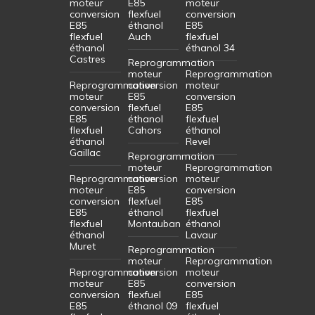
moteur
E85
moteur
conversion
flexfuel
conversion
E85
éthanol
E85
flexfuel
Auch
flexfuel
éthanol
éthanol 34
Castres
Reprogrammation
moteur
Reprogrammation
Reprogrammation
conversion
moteur
moteur
E85
conversion
conversion
flexfuel
E85
E85
éthanol
flexfuel
flexfuel
Cahors
éthanol
éthanol
Revel
Gaillac
Reprogrammation
moteur
Reprogrammation
Reprogrammation
conversion
moteur
moteur
E85
conversion
conversion
flexfuel
E85
E85
éthanol
flexfuel
flexfuel
Montauban
éthanol
éthanol
Lavaur
Muret
Reprogrammation
moteur
Reprogrammation
Reprogrammation
conversion
moteur
moteur
E85
conversion
conversion
flexfuel
E85
E85
éthanol 09
flexfuel