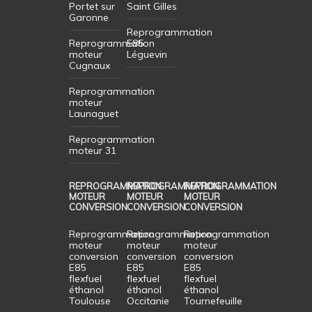
Portet sur
Saint Gilles
Garonne
Reprogrammation
Reprogrammation
E85
moteur
Léguevin
Cugnaux
Reprogrammation
moteur
Launaguet
Reprogrammation
moteur 31
REPROGRAMMATION
REPROGRAMMATION
REPROGRAMMATION
MOTEUR
MOTEUR
MOTEUR
CONVERSION
CONVERSION
CONVERSION
Reprogrammation
Reprogrammation
Reprogrammation
moteur
moteur
moteur
conversion
conversion
conversion
E85
E85
E85
flexfuel
flexfuel
flexfuel
éthanol
éthanol
éthanol
Toulouse
Occitanie
Tournefeuille