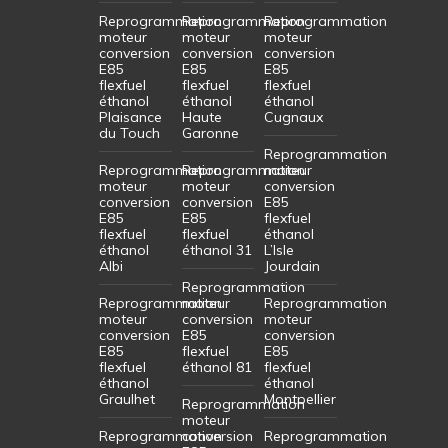
Reprogrammation
Reprogrammation
Reprogrammation
moteur
moteur
moteur
conversion
conversion
conversion
E85
E85
E85
flexfuel
flexfuel
flexfuel
éthanol
éthanol
éthanol
Plaisance
Haute
Cugnaux
du Touch
Garonne
Reprogrammation
Reprogrammation
Reprogrammation
moteur
moteur
moteur
conversion
conversion
conversion
E85
E85
E85
flexfuel
flexfuel
flexfuel
éthanol
éthanol
éthanol 31
L’Isle
Albi
Jourdain
Reprogrammation
Reprogrammation
moteur
Reprogrammation
moteur
conversion
moteur
conversion
E85
conversion
E85
flexfuel
E85
flexfuel
éthanol 81
flexfuel
éthanol
éthanol
Graulhet
Montpellier
Reprogrammation
moteur
Reprogrammation
conversion
Reprogrammation