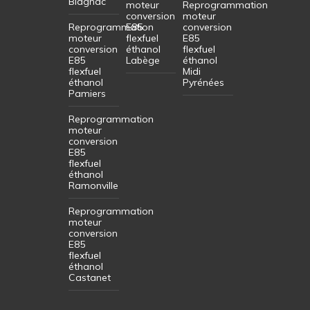
Blagnac
moteur
Reprogrammation
conversion
moteur
Reprogrammation
E85
conversion
moteur
flexfuel
E85
conversion
éthanol
flexfuel
E85
Labège
éthanol
flexfuel
Midi
éthanol
Pyrénées
Pamiers
Reprogrammation
moteur
conversion
E85
flexfuel
éthanol
Ramonville
Reprogrammation
moteur
conversion
E85
flexfuel
éthanol
Castanet