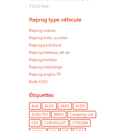
31410 Noé
Reprog type véhicule
Reprog voiture
Reprog moto, scooter
Reprog poid lourd
Reprog bateaux, jet ski
Reprog tracteur
Reprog motoneige
Reprog engins TP
Boite DSG
Étiquettes
4x4
ALFA
AMG
AUDI
AUDI TDI
BMW
Camping-car
CDI
CHEVROLET
CITROEN