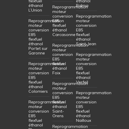
flexfuel
éthanol
éthanol
Balma
Reprogrammation
L’Union
moteur
conversion
Reprogrammation
Reprogrammation
E85
moteur
moteur
flexfuel
conversion
conversion
éthanol
E85
E85
Carcasonne
flexfuel
flexfuel
éthanol
éthanol
Saint-Jean
Reprogrammation
Portet sur
moteur
Garonne
conversion
Reprogrammation
E85
moteur
Reprogrammation
flexfuel
conversion
moteur
éthanol
E85
conversion
Foix
flexfuel
E85
éthanol
flexfuel
Verfeil
Reprogrammation
éthanol
moteur
Colomiers
conversion
Reprogrammation
E85
moteur
Reprogrammation
flexfuel
conversion
moteur
éthanol
E85
conversion
Saint-
flexfuel
E85
Orens
éthanol
flexfuel
Nailloux
éthanol
Reprogrammation