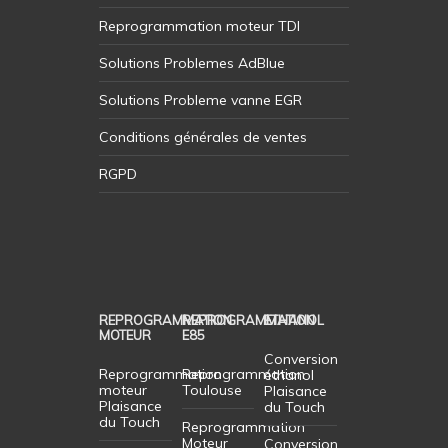
Reprogrammation moteur TDI
Solutions Problemes AdBlue
Solutions Probleme vanne EGR
Conditions générales de ventes
RGPD
REPROGRAMMATION
REPROGRAMMATION
ETHANOL
MOTEUR
E85
Conversion
Reprogrammation
Reprogrammation
éthanol
moteur
Toulouse
Plaisance
Plaisance
du Touch
du Touch
Reprogrammation
Moteur
Conversion