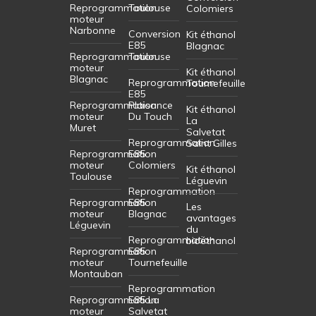
Reprogrammation
Toulouse
Colomiers
moteur
Narbonne
Conversion
Kit éthanol
E85
Blagnac
Reprogrammation
Toulouse
moteur
Kit éthanol
Blagnac
Reprogrammation
Tournefeuille
E85
Reprogrammation
Plaisance
Kit éthanol
moteur
Du Touch
La
Muret
Salvetat
Reprogrammation
Saint Gilles
Reprogrammation
E85
moteur
Colomiers
Kit éthanol
Toulouse
Léguevin
Reprogrammation
Reprogrammation
E85
Les
moteur
Blagnac
avantages
Léguevin
du
Reprogrammation
bioéthanol
Reprogrammation
E85
moteur
Tournefeuille
Montauban
Reprogrammation
Reprogrammation
E85 La
moteur
Salvetat