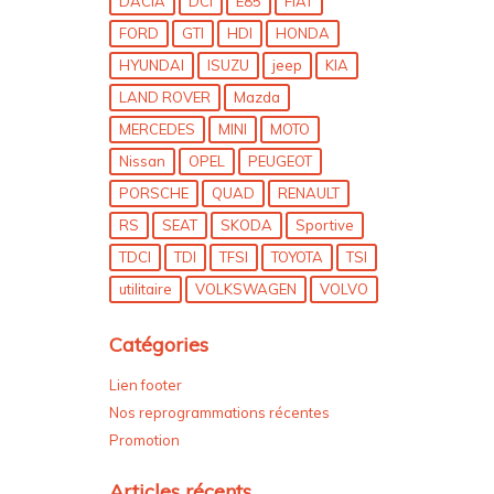
DACIA
DCI
E85
FIAT
FORD
GTI
HDI
HONDA
HYUNDAI
ISUZU
jeep
KIA
LAND ROVER
Mazda
MERCEDES
MINI
MOTO
Nissan
OPEL
PEUGEOT
PORSCHE
QUAD
RENAULT
RS
SEAT
SKODA
Sportive
TDCI
TDI
TFSI
TOYOTA
TSI
utilitaire
VOLKSWAGEN
VOLVO
Catégories
Lien footer
Nos reprogrammations récentes
Promotion
Articles récents