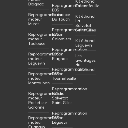
Kit éthanol
Blagnac
Reprogrammation
Tournefeuille
E85
Reprogrammation
Plaisance
Kit éthanol
moteur
Du Touch
La
Muret
Salvetat
Reprogrammation
Saint Gilles
Reprogrammation
E85
moteur
Colomiers
Kit éthanol
Toulouse
Léguevin
Reprogrammation
Reprogrammation
E85
Les
moteur
Blagnac
avantages
Léguevin
du
Reprogrammation
bioéthanol
Reprogrammation
E85
moteur
Tournefeuille
Montauban
Reprogrammation
Reprogrammation
E85 La
moteur
Salvetat
Portet sur
Saint Gilles
Garonne
Reprogrammation
Reprogrammation
E85
moteur
Léguevin
Cugnaux