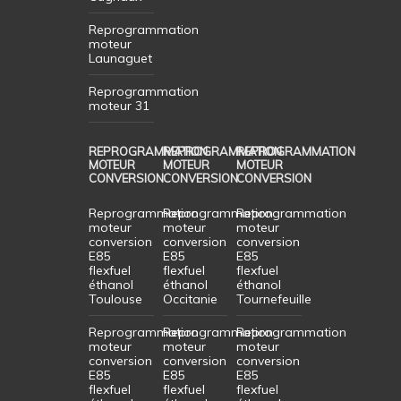
Reprogrammation
moteur
Launaguet
Reprogrammation
moteur 31
REPROGRAMMATION
REPROGRAMMATION
REPROGRAMMATION
MOTEUR
MOTEUR
MOTEUR
CONVERSION
CONVERSION
CONVERSION
Reprogrammation
Reprogrammation
Reprogrammation
moteur
moteur
moteur
conversion
conversion
conversion
E85
E85
E85
flexfuel
flexfuel
flexfuel
éthanol
éthanol
éthanol
Toulouse
Occitanie
Tournefeuille
Reprogrammation
Reprogrammation
Reprogrammation
moteur
moteur
moteur
conversion
conversion
conversion
E85
E85
E85
flexfuel
flexfuel
flexfuel