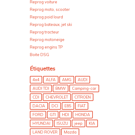
Reprog voiture
Reprog moto, scooter
Reprog poid lourd
Reprog bateaux, jet ski
Reprog tracteur
Reprog motoneige
Reprog engins TP
Boite DSG
Étiquettes
4x4
ALFA
AMG
AUDI
AUDI TDI
BMW
Camping-car
CDI
CHEVROLET
CITROEN
DACIA
DCI
E85
FIAT
FORD
GTI
HDI
HONDA
HYUNDAI
ISUZU
jeep
KIA
LAND ROVER
Mazda