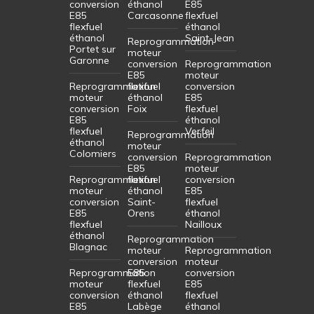
conversion
éthanol
E85
E85
Carcasonne
flexfuel
flexfuel
éthanol
éthanol
Saint-Jean
Reprogrammation
Portet sur
moteur
Garonne
conversion
Reprogrammation
E85
moteur
Reprogrammation
flexfuel
conversion
moteur
éthanol
E85
conversion
Foix
flexfuel
E85
éthanol
flexfuel
Verfeil
Reprogrammation
éthanol
moteur
Colomiers
conversion
Reprogrammation
E85
moteur
Reprogrammation
flexfuel
conversion
moteur
éthanol
E85
conversion
Saint-
flexfuel
E85
Orens
éthanol
flexfuel
Nailloux
éthanol
Reprogrammation
Blagnac
moteur
Reprogrammation
conversion
moteur
Reprogrammation
E85
conversion
moteur
flexfuel
E85
conversion
éthanol
flexfuel
E85
Labège
éthanol