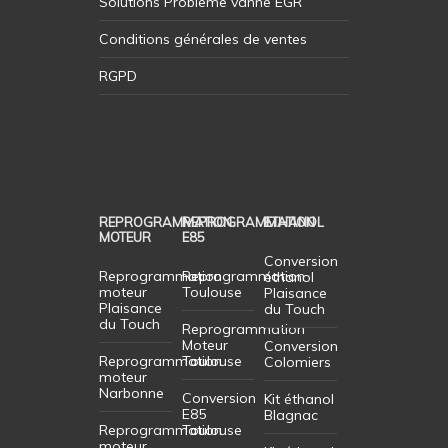
Solutions Probleme vanne EGR
Conditions générales de ventes
RGPD
REPROGRAMMATION
REPROGRAMMATION
ETHANOL
MOTEUR
E85
Conversion
Reprogrammation
Reprogrammation
éthanol
moteur
Toulouse
Plaisance
Plaisance
du Touch
du Touch
Reprogrammation
Moteur
Conversion
Reprogrammation
Toulouse
Colomiers
moteur
Narbonne
Conversion
Kit éthanol
E85
Blagnac
Reprogrammation
Toulouse
moteur