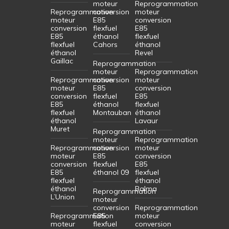
moteur
Reprogrammation
Reprogrammation
conversion
moteur
moteur
E85
conversion
conversion
flexfuel
E85
E85
éthanol
flexfuel
flexfuel
Cahors
éthanol
éthanol
Revel
Gaillac
Reprogrammation
moteur
Reprogrammation
Reprogrammation
conversion
moteur
moteur
E85
conversion
conversion
flexfuel
E85
E85
éthanol
flexfuel
flexfuel
Montauban
éthanol
éthanol
Lavaur
Muret
Reprogrammation
moteur
Reprogrammation
Reprogrammation
conversion
moteur
moteur
E85
conversion
conversion
flexfuel
E85
E85
éthanol 09
flexfuel
flexfuel
éthanol
éthanol
Balma
Reprogrammation
L’Union
moteur
conversion
Reprogrammation
Reprogrammation
E85
moteur
moteur
flexfuel
conversion