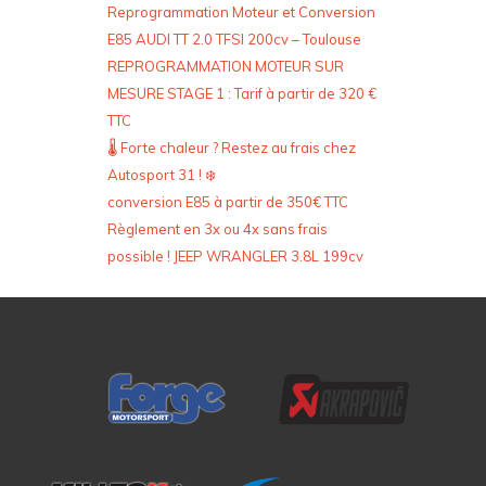
Reprogrammation Moteur et Conversion
E85 AUDI TT 2.0 TFSI 200cv – Toulouse
REPROGRAMMATION MOTEUR SUR
MESURE STAGE 1 : Tarif à partir de 320 €
TTC
🌡️ Forte chaleur ? Restez au frais chez
Autosport 31 ! ❄️
conversion E85 à partir de 350€ TTC
Règlement en 3x ou 4x sans frais
possible ! JEEP WRANGLER 3.8L 199cv