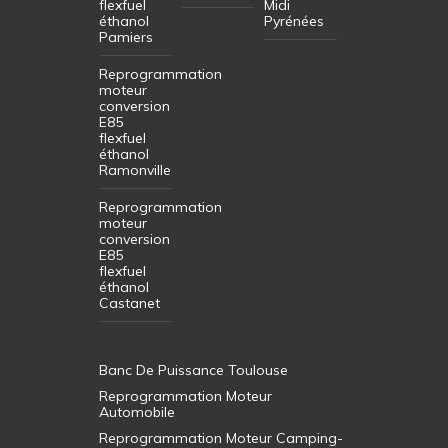
flexfuel
Midi
éthanol
Pyrénées
Pamiers
Reprogrammation
moteur
conversion
E85
flexfuel
éthanol
Ramonville
Reprogrammation
moteur
conversion
E85
flexfuel
éthanol
Castanet
Banc De Puissance Toulouse
Reprogrammation Moteur
Automobile
Reprogrammation Moteur Camping-