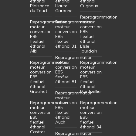
éthanol
éthanol
éthanol
Plaisance
Haute
Cugnaux
du Touch
Garonne
Reprogrammation
Reprogrammation
Reprogrammation
moteur
moteur
moteur
conversion
conversion
conversion
E85
E85
E85
flexfuel
flexfuel
flexfuel
éthanol
éthanol
éthanol 31
L’Isle
Albi
Jourdain
Reprogrammation
Reprogrammation
moteur
Reprogrammation
moteur
conversion
moteur
conversion
E85
conversion
E85
flexfuel
E85
flexfuel
éthanol 81
flexfuel
éthanol
éthanol
Graulhet
Montpellier
Reprogrammation
moteur
Reprogrammation
conversion
Reprogrammation
moteur
E85
moteur
conversion
flexfuel
conversion
E85
éthanol
E85
flexfuel
Auch
flexfuel
éthanol
éthanol 34
Castres
Reprogrammation