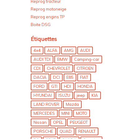
Reprog tracteur
Reprog motoneige
Reprog engins TP
Boite DSG
Étiquettes
4x4
ALFA
AMG
AUDI
AUDI TDI
BMW
Camping-car
CDI
CHEVROLET
CITROEN
DACIA
DCI
E85
FIAT
FORD
GTI
HDI
HONDA
HYUNDAI
ISUZU
jeep
KIA
LAND ROVER
Mazda
MERCEDES
MINI
MOTO
Nissan
OPEL
PEUGEOT
PORSCHE
QUAD
RENAULT