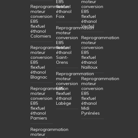
E85
moteur
Reprogrammation
flexfuel
conversion
moteur
éthanol
E85
conversion
Foix
flexfuel
E85
éthanol
flexfuel
Verfeil
Reprogrammation
éthanol
moteur
Colomiers
conversion
Reprogrammation
E85
moteur
Reprogrammation
flexfuel
conversion
moteur
éthanol
E85
conversion
Saint-
flexfuel
E85
Orens
éthanol
flexfuel
Nailloux
éthanol
Reprogrammation
Blagnac
moteur
Reprogrammation
conversion
moteur
Reprogrammation
E85
conversion
moteur
flexfuel
E85
conversion
éthanol
flexfuel
E85
Labège
éthanol
flexfuel
Midi
éthanol
Pyrénées
Pamiers
Reprogrammation
moteur