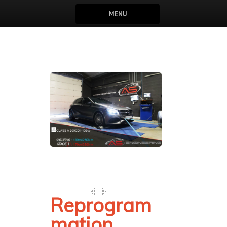
MENU
Reprogram
mation