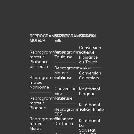
REPROGRAMMATION
REPROGRAMMATION
ETHANOL
MOTEUR
E85
Conversion
Reprogrammation
Reprogrammation
éthanol
moteur
Toulouse
Plaisance
Plaisance
du Touch
du Touch
Reprogrammation
Moteur
Conversion
Reprogrammation
Toulouse
Colomiers
moteur
Narbonne
Conversion
Kit éthanol
E85
Blagnac
Reprogrammation
Toulouse
moteur
Kit éthanol
Blagnac
Reprogrammation
Tournefeuille
E85
Reprogrammation
Plaisance
Kit éthanol
moteur
Du Touch
La
Muret
Salvetat