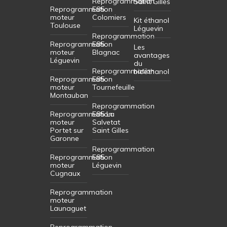
Reprogrammation
Saint Gilles
Reprogrammation
E85
moteur
Colomiers
Kit éthanol
Toulouse
Léguevin
Reprogrammation
Reprogrammation
E85
Les
moteur
Blagnac
avantages
Léguevin
du
Reprogrammation
bioéthanol
Reprogrammation
E85
moteur
Tournefeuille
Montauban
Reprogrammation
Reprogrammation
E85 La
moteur
Salvetat
Portet sur
Saint Gilles
Garonne
Reprogrammation
Reprogrammation
E85
moteur
Léguevin
Cugnaux
Reprogrammation
moteur
Launaguet
Reprogrammation