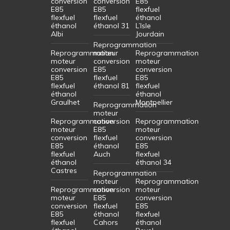
conversion
conversion
E85
E85
E85
flexfuel
flexfuel
flexfuel
éthanol
éthanol
éthanol 31
L’Isle
Albi
Jourdain
Reprogrammation
Reprogrammation
moteur
Reprogrammation
moteur
conversion
moteur
conversion
E85
conversion
E85
flexfuel
E85
flexfuel
éthanol 81
flexfuel
éthanol
éthanol
Graulhet
Montpellier
Reprogrammation
moteur
Reprogrammation
conversion
Reprogrammation
moteur
E85
moteur
conversion
flexfuel
conversion
E85
éthanol
E85
flexfuel
Auch
flexfuel
éthanol
éthanol 34
Castres
Reprogrammation
moteur
Reprogrammation
Reprogrammation
conversion
moteur
moteur
E85
conversion
conversion
flexfuel
E85
E85
éthanol
flexfuel
flexfuel
Cahors
éthanol