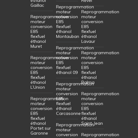
éthanol
Revel
Gaillac
Reprogrammation
moteur
Reprogrammation
Reprogrammation
conversion
moteur
moteur
E85
conversion
conversion
flexfuel
E85
E85
éthanol
flexfuel
flexfuel
Montauban
éthanol
éthanol
Lavaur
Muret
Reprogrammation
moteur
Reprogrammation
Reprogrammation
conversion
moteur
moteur
E85
conversion
conversion
flexfuel
E85
E85
éthanol 09
flexfuel
flexfuel
éthanol
éthanol
Balma
Reprogrammation
L’Union
moteur
conversion
Reprogrammation
Reprogrammation
E85
moteur
moteur
flexfuel
conversion
conversion
éthanol
E85
E85
Carcasonne
flexfuel
flexfuel
éthanol
éthanol
Saint-Jean
Reprogrammation
Portet sur
moteur
Garonne
conversion
Reprogrammation