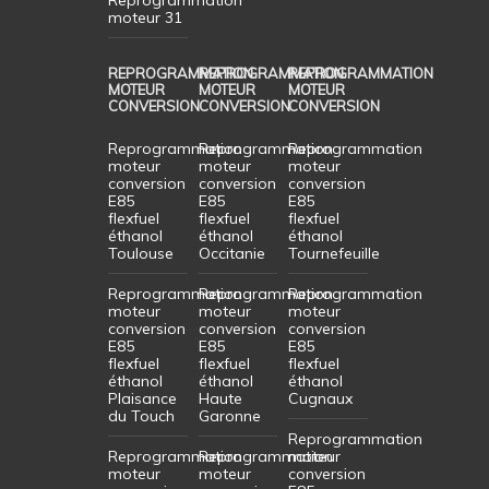
moteur 31
REPROGRAMMATION
REPROGRAMMATION
REPROGRAMMATION
MOTEUR
MOTEUR
MOTEUR
CONVERSION
CONVERSION
CONVERSION
Reprogrammation
Reprogrammation
Reprogrammation
moteur
moteur
moteur
conversion
conversion
conversion
E85
E85
E85
flexfuel
flexfuel
flexfuel
éthanol
éthanol
éthanol
Toulouse
Occitanie
Tournefeuille
Reprogrammation
Reprogrammation
Reprogrammation
moteur
moteur
moteur
conversion
conversion
conversion
E85
E85
E85
flexfuel
flexfuel
flexfuel
éthanol
éthanol
éthanol
Plaisance
Haute
Cugnaux
du Touch
Garonne
Reprogrammation
Reprogrammation
Reprogrammation
moteur
moteur
moteur
conversion