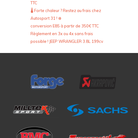
TTC
🌡️ Forte chaleur ? Restez au frais chez
Autosport 31 ! ❄️
conversion E85 à partir de 350€ TTC
Règlement en 3x ou 4x sans frais
possible ! JEEP WRANGLER 3.8L 199cv