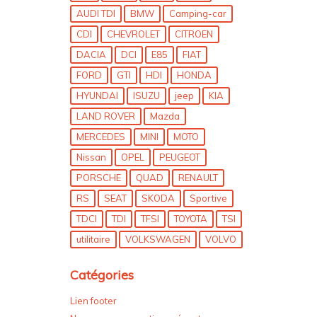
AUDI TDI
BMW
Camping-car
CDI
CHEVROLET
CITROEN
DACIA
DCI
E85
FIAT
FORD
GTI
HDI
HONDA
HYUNDAI
ISUZU
jeep
KIA
LAND ROVER
Mazda
MERCEDES
MINI
MOTO
Nissan
OPEL
PEUGEOT
PORSCHE
QUAD
RENAULT
RS
SEAT
SKODA
Sportive
TDCI
TDI
TFSI
TOYOTA
TSI
utilitaire
VOLKSWAGEN
VOLVO
Catégories
Lien footer