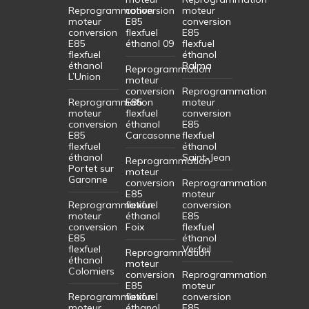
Reprogrammation
conversion
moteur
moteur
E85
conversion
conversion
flexfuel
E85
E85
éthanol 09
flexfuel
flexfuel
éthanol
éthanol
Balma
Reprogrammation
L’Union
moteur
conversion
Reprogrammation
Reprogrammation
E85
moteur
moteur
flexfuel
conversion
conversion
éthanol
E85
E85
Carcasonne
flexfuel
flexfuel
éthanol
éthanol
Saint-Jean
Reprogrammation
Portet sur
moteur
Garonne
conversion
Reprogrammation
E85
moteur
Reprogrammation
flexfuel
conversion
moteur
éthanol
E85
conversion
Foix
flexfuel
E85
éthanol
flexfuel
Verfeil
Reprogrammation
éthanol
moteur
Colomiers
conversion
Reprogrammation
E85
moteur
Reprogrammation
flexfuel
conversion
moteur
éthanol
E85