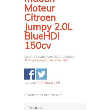
Moteur
Citroen
Jumpy 2.0L
BlueHDI
150cv
Date - 19 septembre 2019 / Category -
Nos reprogrammations récentes
Étiquettes :
CITROEN
,
HDI
Comments are closed.