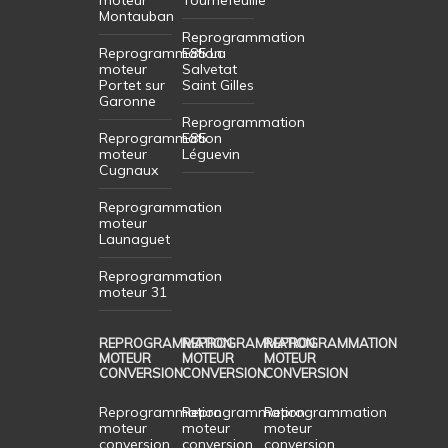
Montauban
Reprogrammation
Reprogrammation
E85 La
moteur
Salvetat
Portet sur
Saint Gilles
Garonne
Reprogrammation
Reprogrammation
E85
moteur
Léguevin
Cugnaux
Reprogrammation
moteur
Launaguet
Reprogrammation
moteur 31
REPROGRAMMATION
REPROGRAMMATION
REPROGRAMMATION
MOTEUR
MOTEUR
MOTEUR
CONVERSION
CONVERSION
CONVERSION
Reprogrammation
Reprogrammation
Reprogrammation
moteur
moteur
moteur
conversion
conversion
conversion