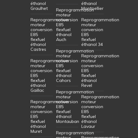
éthanol
éthanol
Graulhet
Montpellier
Reprogrammation
moteur
Reprogrammation
conversion
Reprogrammation
moteur
E85
moteur
conversion
flexfuel
conversion
E85
éthanol
E85
flexfuel
Auch
flexfuel
éthanol
éthanol 34
Castres
Reprogrammation
moteur
Reprogrammation
Reprogrammation
conversion
moteur
moteur
E85
conversion
conversion
flexfuel
E85
E85
éthanol
flexfuel
flexfuel
Cahors
éthanol
éthanol
Revel
Gaillac
Reprogrammation
moteur
Reprogrammation
Reprogrammation
conversion
moteur
moteur
E85
conversion
conversion
flexfuel
E85
E85
éthanol
flexfuel
flexfuel
Montauban
éthanol
éthanol
Lavaur
Muret
Reprogrammation
moteur
Reprogrammation