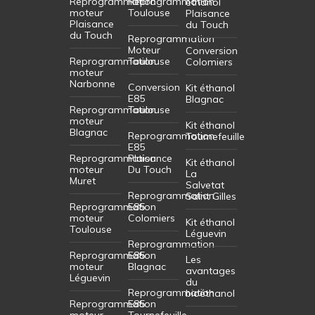
Reprogrammation
Reprogrammation
éthanol
moteur
Toulouse
Plaisance
Plaisance
du Touch
du Touch
Reprogrammation
Moteur
Conversion
Reprogrammation
Toulouse
Colomiers
moteur
Narbonne
Conversion
Kit éthanol
E85
Blagnac
Reprogrammation
Toulouse
moteur
Kit éthanol
Blagnac
Reprogrammation
Tournefeuille
E85
Reprogrammation
Plaisance
Kit éthanol
moteur
Du Touch
La
Muret
Salvetat
Reprogrammation
Saint Gilles
Reprogrammation
E85
moteur
Colomiers
Kit éthanol
Toulouse
Léguevin
Reprogrammation
Reprogrammation
E85
Les
moteur
Blagnac
avantages
Léguevin
du
Reprogrammation
bioéthanol
Reprogrammation
E85
moteur
Tournefeuille