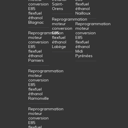
conversion
Saint-
flexfuel
E85
Orens
éthanol
flexfuel
Nailloux
éthanol
Reprogrammation
Blagnac
moteur
Reprogrammation
conversion
moteur
Reprogrammation
E85
conversion
moteur
flexfuel
E85
conversion
éthanol
flexfuel
E85
Labège
éthanol
flexfuel
Midi
éthanol
Pyrénées
Pamiers
Reprogrammation
moteur
conversion
E85
flexfuel
éthanol
Ramonville
Reprogrammation
moteur
conversion
E85
flexfuel