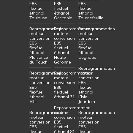
E85
E85
E85
flexfuel
flexfuel
flexfuel
éthanol
éthanol
éthanol
Toulouse
Occitanie
Tournefeuille
Reprogrammation
Reprogrammation
Reprogrammation
moteur
moteur
moteur
conversion
conversion
conversion
E85
E85
E85
flexfuel
flexfuel
flexfuel
éthanol
éthanol
éthanol
Plaisance
Haute
Cugnaux
du Touch
Garonne
Reprogrammation
Reprogrammation
Reprogrammation
moteur
moteur
moteur
conversion
conversion
conversion
E85
E85
E85
flexfuel
flexfuel
flexfuel
éthanol
éthanol
éthanol 31
L’Isle
Albi
Jourdain
Reprogrammation
Reprogrammation
moteur
Reprogrammation
moteur
conversion
moteur
conversion
E85
conversion
E85
flexfuel
E85
flexfuel
éthanol 81
flexfuel