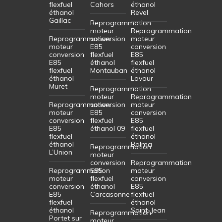
flexfuel
Cahors
éthanol
éthanol
Revel
Gaillac
Reprogrammation
moteur
Reprogrammation
Reprogrammation
conversion
moteur
moteur
E85
conversion
conversion
flexfuel
E85
E85
éthanol
flexfuel
flexfuel
Montauban
éthanol
éthanol
Lavaur
Muret
Reprogrammation
moteur
Reprogrammation
Reprogrammation
conversion
moteur
moteur
E85
conversion
conversion
flexfuel
E85
E85
éthanol 09
flexfuel
flexfuel
éthanol
éthanol
Balma
Reprogrammation
L’Union
moteur
conversion
Reprogrammation
Reprogrammation
E85
moteur
moteur
flexfuel
conversion
conversion
éthanol
E85
E85
Carcasonne
flexfuel
flexfuel
éthanol
éthanol
Saint-Jean
Reprogrammation
Portet sur
moteur