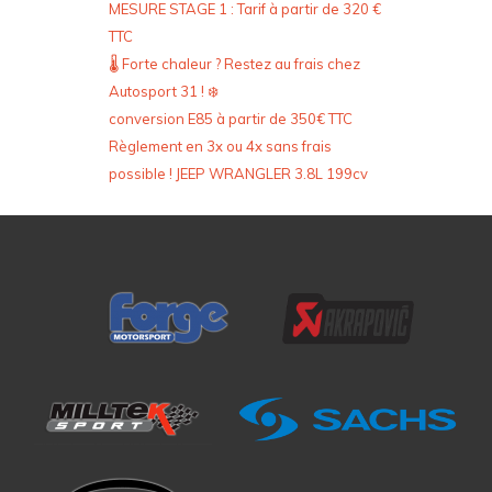
MESURE STAGE 1 : Tarif à partir de 320 €
TTC
🌡️ Forte chaleur ? Restez au frais chez
Autosport 31 ! ❄️
conversion E85 à partir de 350€ TTC
Règlement en 3x ou 4x sans frais
possible ! JEEP WRANGLER 3.8L 199cv