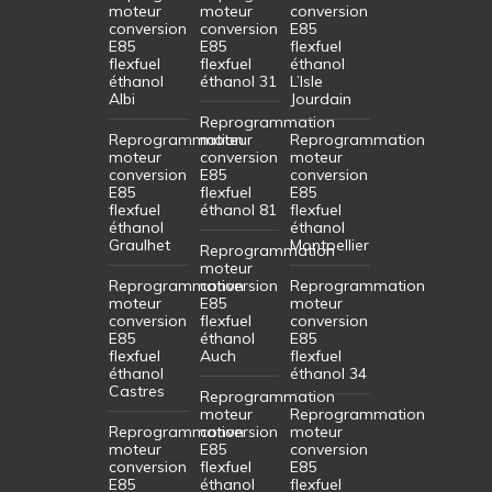
moteur
moteur
conversion
conversion
conversion
E85
E85
E85
flexfuel
flexfuel
flexfuel
éthanol
éthanol
éthanol 31
L’Isle
Albi
Jourdain
Reprogrammation
Reprogrammation
moteur
Reprogrammation
moteur
conversion
moteur
conversion
E85
conversion
E85
flexfuel
E85
flexfuel
éthanol 81
flexfuel
éthanol
éthanol
Graulhet
Montpellier
Reprogrammation
moteur
Reprogrammation
conversion
Reprogrammation
moteur
E85
moteur
conversion
flexfuel
conversion
E85
éthanol
E85
flexfuel
Auch
flexfuel
éthanol
éthanol 34
Castres
Reprogrammation
moteur
Reprogrammation
Reprogrammation
conversion
moteur
moteur
E85
conversion
conversion
flexfuel
E85
E85
éthanol
flexfuel