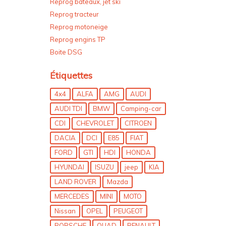
Reprog bateaux, jet ski
Reprog tracteur
Reprog motoneige
Reprog engins TP
Boite DSG
Étiquettes
4x4
ALFA
AMG
AUDI
AUDI TDI
BMW
Camping-car
CDI
CHEVROLET
CITROEN
DACIA
DCI
E85
FIAT
FORD
GTI
HDI
HONDA
HYUNDAI
ISUZU
jeep
KIA
LAND ROVER
Mazda
MERCEDES
MINI
MOTO
Nissan
OPEL
PEUGEOT
PORSCHE
QUAD
RENAULT