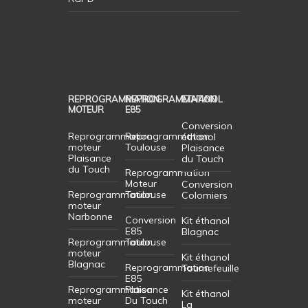
REPROGRAMMATION
REPROGRAMMATION
ETHANOL
MOTEUR
E85
Conversion
Reprogrammation
Reprogrammation
éthanol
moteur
Toulouse
Plaisance
Plaisance
du Touch
du Touch
Reprogrammation
Moteur
Conversion
Reprogrammation
Toulouse
Colomiers
moteur
Narbonne
Conversion
Kit éthanol
E85
Blagnac
Reprogrammation
Toulouse
moteur
Kit éthanol
Blagnac
Reprogrammation
Tournefeuille
E85
Reprogrammation
Plaisance
Kit éthanol
moteur
Du Touch
La