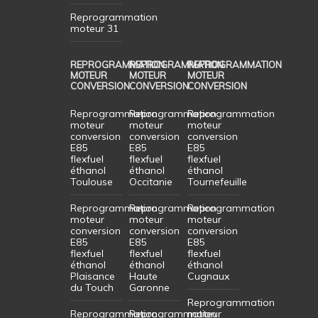
Reprogrammation
moteur 31
REPROGRAMMATION
REPROGRAMMATION
REPROGRAMMATION
MOTEUR
MOTEUR
MOTEUR
CONVERSION
CONVERSION
CONVERSION
Reprogrammation
Reprogrammation
Reprogrammation
moteur
moteur
moteur
conversion
conversion
conversion
E85
E85
E85
flexfuel
flexfuel
flexfuel
éthanol
éthanol
éthanol
Toulouse
Occitanie
Tournefeuille
Reprogrammation
Reprogrammation
Reprogrammation
moteur
moteur
moteur
conversion
conversion
conversion
E85
E85
E85
flexfuel
flexfuel
flexfuel
éthanol
éthanol
éthanol
Plaisance
Haute
Cugnaux
du Touch
Garonne
Reprogrammation
Reprogrammation
Reprogrammation
moteur