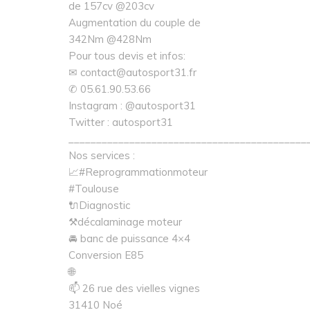
de 157cv @203cv
Augmentation du couple de
342Nm @428Nm
Pour tous devis et infos:
✉ contact@autosport31.fr
✆ 05.61.90.53.66
Instagram : @autosport31
Twitter : autosport31
___________________________________________
Nos services :
📈#Reprogrammationmoteur
#Toulouse
🔌Diagnostic
⚒décalaminage moteur
🚘 banc de puissance 4×4
Conversion E85
🌐
📫 26 rue des vielles vignes
31410 Noé