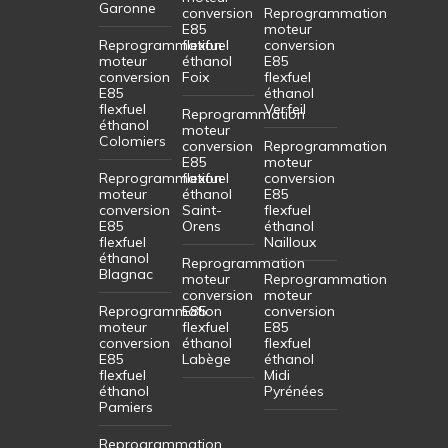
Garonne
conversion
Reprogrammation
E85
moteur
Reprogrammation
flexfuel
conversion
moteur
éthanol
E85
conversion
Foix
flexfuel
E85
éthanol
flexfuel
Verfeil
Reprogrammation
éthanol
moteur
Colomiers
conversion
Reprogrammation
E85
moteur
Reprogrammation
flexfuel
conversion
moteur
éthanol
E85
conversion
Saint-
flexfuel
E85
Orens
éthanol
flexfuel
Nailloux
éthanol
Reprogrammation
Blagnac
moteur
Reprogrammation
conversion
moteur
Reprogrammation
E85
conversion
moteur
flexfuel
E85
conversion
éthanol
flexfuel
E85
Labège
éthanol
flexfuel
Midi
éthanol
Pyrénées
Pamiers
Reprogrammation