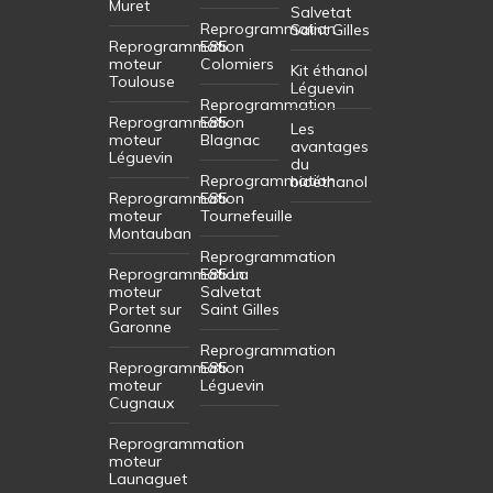
Muret
Salvetat
Reprogrammation
Saint Gilles
Reprogrammation
E85
moteur
Colomiers
Kit éthanol
Toulouse
Léguevin
Reprogrammation
Reprogrammation
E85
Les
moteur
Blagnac
avantages
Léguevin
du
Reprogrammation
bioéthanol
Reprogrammation
E85
moteur
Tournefeuille
Montauban
Reprogrammation
Reprogrammation
E85 La
moteur
Salvetat
Portet sur
Saint Gilles
Garonne
Reprogrammation
Reprogrammation
E85
moteur
Léguevin
Cugnaux
Reprogrammation
moteur
Launaguet