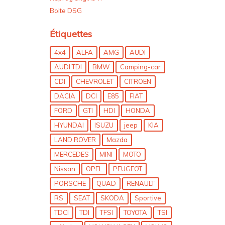
Boite DSG
Étiquettes
4x4
ALFA
AMG
AUDI
AUDI TDI
BMW
Camping-car
CDI
CHEVROLET
CITROEN
DACIA
DCI
E85
FIAT
FORD
GTI
HDI
HONDA
HYUNDAI
ISUZU
jeep
KIA
LAND ROVER
Mazda
MERCEDES
MINI
MOTO
Nissan
OPEL
PEUGEOT
PORSCHE
QUAD
RENAULT
RS
SEAT
SKODA
Sportive
TDCI
TDI
TFSI
TOYOTA
TSI