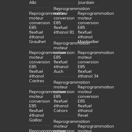
Albi
Jourdain
Reprogrammation
Reprogrammation
moteur
Reprogrammation
moteur
conversion
moteur
conversion
E85
conversion
E85
flexfuel
E85
flexfuel
éthanol 81
flexfuel
éthanol
éthanol
Graulhet
Montpellier
Reprogrammation
moteur
Reprogrammation
conversion
Reprogrammation
moteur
E85
moteur
conversion
flexfuel
conversion
E85
éthanol
E85
flexfuel
Auch
flexfuel
éthanol
éthanol 34
Castres
Reprogrammation
moteur
Reprogrammation
Reprogrammation
conversion
moteur
moteur
E85
conversion
conversion
flexfuel
E85
E85
éthanol
flexfuel
flexfuel
Cahors
éthanol
éthanol
Revel
Gaillac
Reprogrammation
moteur
Reprogrammation
Reprogrammation
conversion
moteur