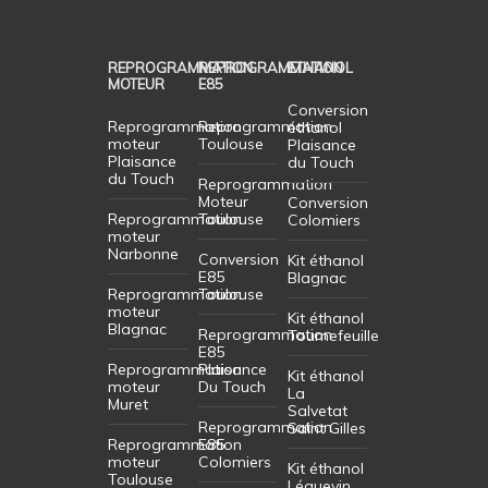
REPROGRAMMATION
REPROGRAMMATION
ETHANOL
MOTEUR
E85
Conversion
Reprogrammation
Reprogrammation
éthanol
moteur
Toulouse
Plaisance
Plaisance
du Touch
du Touch
Reprogrammation
Moteur
Conversion
Reprogrammation
Toulouse
Colomiers
moteur
Narbonne
Conversion
Kit éthanol
E85
Blagnac
Reprogrammation
Toulouse
moteur
Kit éthanol
Blagnac
Reprogrammation
Tournefeuille
E85
Reprogrammation
Plaisance
Kit éthanol
moteur
Du Touch
La
Muret
Salvetat
Reprogrammation
Saint Gilles
Reprogrammation
E85
moteur
Colomiers
Kit éthanol
Toulouse
Léguevin