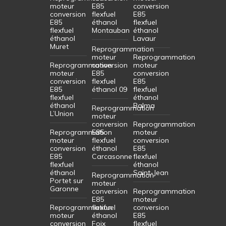
moteur
E85
conversion
conversion
flexfuel
E85
E85
éthanol
flexfuel
flexfuel
Montauban
éthanol
éthanol
Lavaur
Muret
Reprogrammation
moteur
Reprogrammation
Reprogrammation
conversion
moteur
moteur
E85
conversion
conversion
flexfuel
E85
E85
éthanol 09
flexfuel
flexfuel
éthanol
éthanol
Balma
Reprogrammation
L’Union
moteur
conversion
Reprogrammation
Reprogrammation
E85
moteur
moteur
flexfuel
conversion
conversion
éthanol
E85
E85
Carcasonne
flexfuel
flexfuel
éthanol
éthanol
Saint-Jean
Reprogrammation
Portet sur
moteur
Garonne
conversion
Reprogrammation
E85
moteur
Reprogrammation
flexfuel
conversion
moteur
éthanol
E85
conversion
Foix
flexfuel