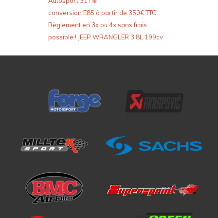
Autosport 31 ! ❄️
conversion E85 à partir de 350€ TTC
Règlement en 3x ou 4x sans frais
possible ! JEEP WRANGLER 3.8L 199cv