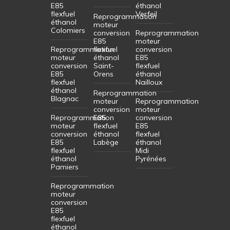
E85
éthanol
flexfuel
Verfeil
Reprogrammation
éthanol
moteur
Colomiers
conversion
Reprogrammation
E85
moteur
Reprogrammation
flexfuel
conversion
moteur
éthanol
E85
conversion
Saint-
flexfuel
E85
Orens
éthanol
flexfuel
Nailloux
éthanol
Reprogrammation
Blagnac
moteur
Reprogrammation
conversion
moteur
Reprogrammation
E85
conversion
moteur
flexfuel
E85
conversion
éthanol
flexfuel
E85
Labège
éthanol
flexfuel
Midi
éthanol
Pyrénées
Pamiers
Reprogrammation
moteur
conversion
E85
flexfuel
éthanol