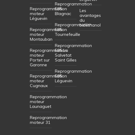
Reprogrammation
Reprogrammation
E85
Les
moteur
Blagnac
avantages
Léguevin
du
Reprogrammation
bioéthanol
Reprogrammation
E85
moteur
Tournefeuille
Montauban
Reprogrammation
Reprogrammation
E85 La
moteur
Salvetat
Portet sur
Saint Gilles
Garonne
Reprogrammation
Reprogrammation
E85
moteur
Léguevin
Cugnaux
Reprogrammation
moteur
Launaguet
Reprogrammation
moteur 31