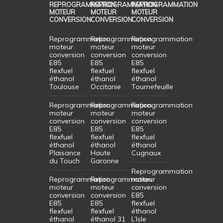
REPROGRAMMATION
REPROGRAMMATION
REPROGRAMMATION
MOTEUR
MOTEUR
MOTEUR
CONVERSION
CONVERSION
CONVERSION
Reprogrammation
Reprogrammation
Reprogrammation
moteur
moteur
moteur
conversion
conversion
conversion
E85
E85
E85
flexfuel
flexfuel
flexfuel
éthanol
éthanol
éthanol
Toulouse
Occitanie
Tournefeuille
Reprogrammation
Reprogrammation
Reprogrammation
moteur
moteur
moteur
conversion
conversion
conversion
E85
E85
E85
flexfuel
flexfuel
flexfuel
éthanol
éthanol
éthanol
Plaisance
Haute
Cugnaux
du Touch
Garonne
Reprogrammation
Reprogrammation
Reprogrammation
moteur
moteur
moteur
conversion
conversion
conversion
E85
E85
E85
flexfuel
flexfuel
flexfuel
éthanol
éthanol
éthanol 31
L’Isle