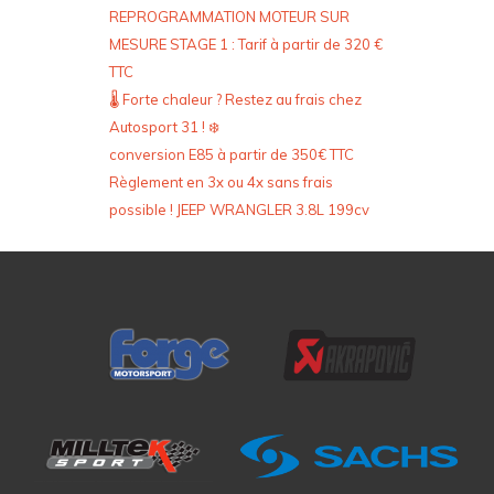
REPROGRAMMATION MOTEUR SUR
MESURE STAGE 1 : Tarif à partir de 320 €
TTC
🌡️ Forte chaleur ? Restez au frais chez
Autosport 31 ! ❄️
conversion E85 à partir de 350€ TTC
Règlement en 3x ou 4x sans frais
possible ! JEEP WRANGLER 3.8L 199cv