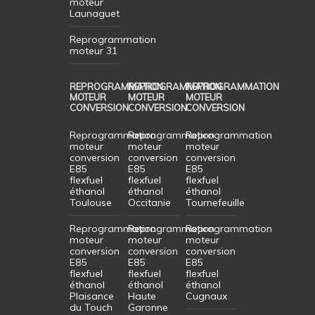
moteur
Launaguet
Reprogrammation
moteur 31
REPROGRAMMATION
REPROGRAMMATION
REPROGRAMMATION
MOTEUR
MOTEUR
MOTEUR
CONVERSION
CONVERSION
CONVERSION
Reprogrammation
Reprogrammation
Reprogrammation
moteur
moteur
moteur
conversion
conversion
conversion
E85
E85
E85
flexfuel
flexfuel
flexfuel
éthanol
éthanol
éthanol
Toulouse
Occitanie
Tournefeuille
Reprogrammation
Reprogrammation
Reprogrammation
moteur
moteur
moteur
conversion
conversion
conversion
E85
E85
E85
flexfuel
flexfuel
flexfuel
éthanol
éthanol
éthanol
Plaisance
Haute
Cugnaux
du Touch
Garonne