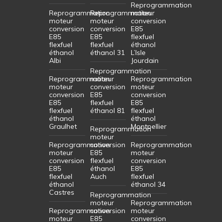
Reprogrammation
Reprogrammation
Reprogrammation
moteur
moteur
moteur
conversion
conversion
conversion
E85
E85
E85
flexfuel
flexfuel
flexfuel
éthanol
éthanol
éthanol 31
L’Isle
Albi
Jourdain
Reprogrammation
Reprogrammation
moteur
Reprogrammation
moteur
conversion
moteur
conversion
E85
conversion
E85
flexfuel
E85
flexfuel
éthanol 81
flexfuel
éthanol
éthanol
Graulhet
Montpellier
Reprogrammation
moteur
Reprogrammation
conversion
Reprogrammation
moteur
E85
moteur
conversion
flexfuel
conversion
E85
éthanol
E85
flexfuel
Auch
flexfuel
éthanol
éthanol 34
Castres
Reprogrammation
moteur
Reprogrammation
Reprogrammation
conversion
moteur
moteur
E85
conversion