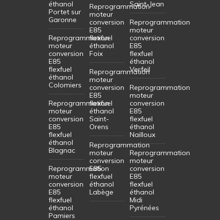
éthanol
Saint-Jean
Reprogrammation
Portet sur
moteur
Garonne
conversion
Reprogrammation
E85
moteur
Reprogrammation
flexfuel
conversion
moteur
éthanol
E85
conversion
Foix
flexfuel
E85
éthanol
flexfuel
Verfeil
Reprogrammation
éthanol
moteur
Colomiers
conversion
Reprogrammation
E85
moteur
Reprogrammation
flexfuel
conversion
moteur
éthanol
E85
conversion
Saint-
flexfuel
E85
Orens
éthanol
flexfuel
Nailloux
éthanol
Reprogrammation
Blagnac
moteur
Reprogrammation
conversion
moteur
Reprogrammation
E85
conversion
moteur
flexfuel
E85
conversion
éthanol
flexfuel
E85
Labège
éthanol
flexfuel
Midi
éthanol
Pyrénées
Pamiers