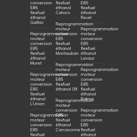
conversion
flexfuel
E85
E85
éthanol
flexfuel
flexfuel
Cahors
éthanol
éthanol
Revel
Gaillac
Reprogrammation
moteur
Reprogrammation
Reprogrammation
conversion
moteur
moteur
E85
conversion
conversion
flexfuel
E85
E85
éthanol
flexfuel
flexfuel
Montauban
éthanol
éthanol
Lavaur
Muret
Reprogrammation
moteur
Reprogrammation
Reprogrammation
conversion
moteur
moteur
E85
conversion
conversion
flexfuel
E85
E85
éthanol 09
flexfuel
flexfuel
éthanol
éthanol
Balma
Reprogrammation
L’Union
moteur
conversion
Reprogrammation
Reprogrammation
E85
moteur
moteur
flexfuel
conversion
conversion
éthanol
E85
E85
Carcasonne
flexfuel
flexfuel
éthanol