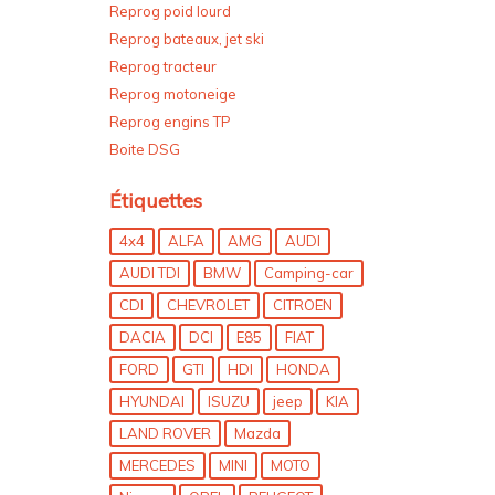
Reprog poid lourd
Reprog bateaux, jet ski
Reprog tracteur
Reprog motoneige
Reprog engins TP
Boite DSG
Étiquettes
4x4
ALFA
AMG
AUDI
AUDI TDI
BMW
Camping-car
CDI
CHEVROLET
CITROEN
DACIA
DCI
E85
FIAT
FORD
GTI
HDI
HONDA
HYUNDAI
ISUZU
jeep
KIA
LAND ROVER
Mazda
MERCEDES
MINI
MOTO