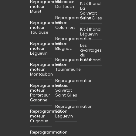
Reprogrammation
Plaisance
Kit éthanol
moteur
Du Touch
La
Muret
Salvetat
Reprogrammation
Saint Gilles
Reprogrammation
E85
moteur
Colomiers
Kit éthanol
Toulouse
Léguevin
Reprogrammation
Reprogrammation
E85
Les
moteur
Blagnac
avantages
Léguevin
du
Reprogrammation
bioéthanol
Reprogrammation
E85
moteur
Tournefeuille
Montauban
Reprogrammation
Reprogrammation
E85 La
moteur
Salvetat
Portet sur
Saint Gilles
Garonne
Reprogrammation
Reprogrammation
E85
moteur
Léguevin
Cugnaux
Reprogrammation