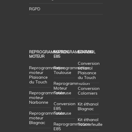
RGPD
REPROGRAMMATION
REPROGRAMMATION
ETHANOL
MOTEUR
E85
Conversion
Reprogrammation
Reprogrammation
éthanol
moteur
Toulouse
Plaisance
Plaisance
du Touch
du Touch
Reprogrammation
Moteur
Conversion
Reprogrammation
Toulouse
Colomiers
moteur
Narbonne
Conversion
Kit éthanol
E85
Blagnac
Reprogrammation
Toulouse
moteur
Kit éthanol
Blagnac
Reprogrammation
Tournefeuille
E85