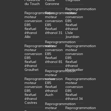
flexfuel
flexfuel
flexfuel
éthanol
éthanol
éthanol
Plaisance
Haute
Cugnaux
du Touch
Garonne
Reprogrammation
Reprogrammation
Reprogrammation
moteur
moteur
moteur
conversion
conversion
conversion
E85
E85
E85
flexfuel
flexfuel
flexfuel
éthanol
éthanol
éthanol 31
L’Isle
Albi
Jourdain
Reprogrammation
Reprogrammation
moteur
Reprogrammation
moteur
conversion
moteur
conversion
E85
conversion
E85
flexfuel
E85
flexfuel
éthanol 81
flexfuel
éthanol
éthanol
Graulhet
Montpellier
Reprogrammation
moteur
Reprogrammation
conversion
Reprogrammation
moteur
E85
moteur
conversion
flexfuel
conversion
E85
éthanol
E85
flexfuel
Auch
flexfuel
éthanol
éthanol 34