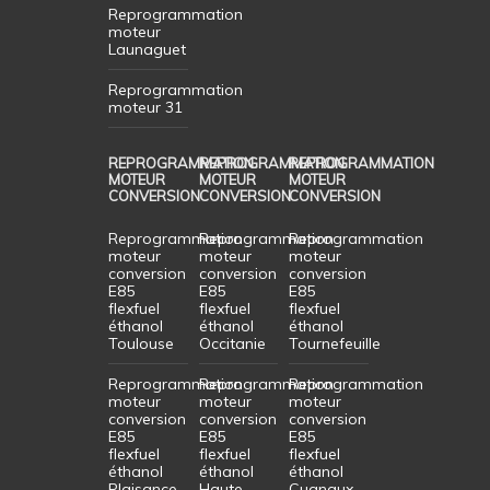
moteur
Léguevin
Cugnaux
Reprogrammation
moteur
Launaguet
Reprogrammation
moteur 31
REPROGRAMMATION
REPROGRAMMATION
REPROGRAMMATION
MOTEUR
MOTEUR
MOTEUR
CONVERSION
CONVERSION
CONVERSION
Reprogrammation
Reprogrammation
Reprogrammation
moteur
moteur
moteur
conversion
conversion
conversion
E85
E85
E85
flexfuel
flexfuel
flexfuel
éthanol
éthanol
éthanol
Toulouse
Occitanie
Tournefeuille
Reprogrammation
Reprogrammation
Reprogrammation
moteur
moteur
moteur
conversion
conversion
conversion
E85
E85
E85