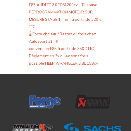
231cv
Reprogrammation Moteur et Conversion
E85 AUDI TT 2.0 TFSI 200cv – Toulouse
REPROGRAMMATION MOTEUR SUR
MESURE STAGE 1 : Tarif à partir de 320 €
TTC
🌡️ Forte chaleur ? Restez au frais chez
Autosport 31 ! ❄️
conversion E85 à partir de 350€ TTC
Règlement en 3x ou 4x sans frais
possible ! JEEP WRANGLER 3.8L 199cv