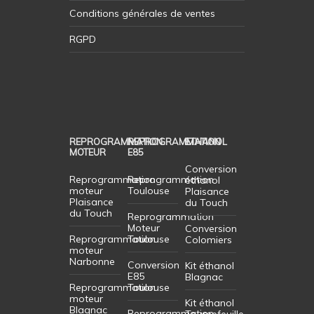
Solutions Probleme vanne EGR
Conditions générales de ventes
RGPD
REPROGRAMMATION
REPROGRAMMATION
ETHANOL
MOTEUR
E85
Conversion
Reprogrammation
Reprogrammation
éthanol
moteur
Toulouse
Plaisance
Plaisance
du Touch
du Touch
Reprogrammation
Moteur
Conversion
Reprogrammation
Toulouse
Colomiers
moteur
Narbonne
Conversion
Kit éthanol
E85
Blagnac