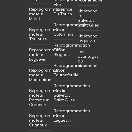
Reprogrammation
Toulouse
moteur
Kit éthanol
Blagnac
Reprogrammation
Tournefeuille
E85
Reprogrammation
Plaisance
Kit éthanol
moteur
Du Touch
La
Muret
Salvetat
Reprogrammation
Saint Gilles
Reprogrammation
E85
moteur
Colomiers
Kit éthanol
Toulouse
Léguevin
Reprogrammation
Reprogrammation
E85
Les
moteur
Blagnac
avantages
Léguevin
du
Reprogrammation
bioéthanol
Reprogrammation
E85
moteur
Tournefeuille
Montauban
Reprogrammation
Reprogrammation
E85 La
moteur
Salvetat
Portet sur
Saint Gilles
Garonne
Reprogrammation
Reprogrammation
E85