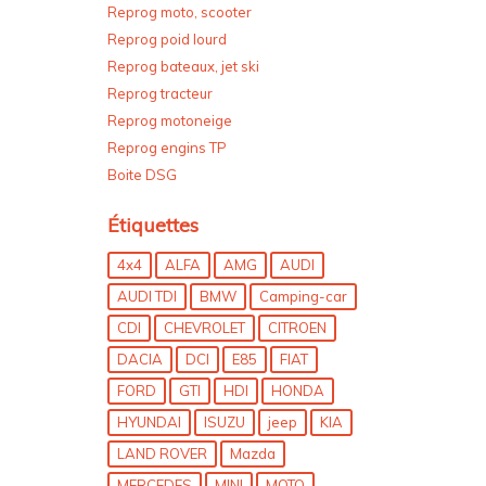
Reprog voiture
Reprog moto, scooter
Reprog poid lourd
Reprog bateaux, jet ski
Reprog tracteur
Reprog motoneige
Reprog engins TP
Boite DSG
Étiquettes
4x4
ALFA
AMG
AUDI
AUDI TDI
BMW
Camping-car
CDI
CHEVROLET
CITROEN
DACIA
DCI
E85
FIAT
FORD
GTI
HDI
HONDA
HYUNDAI
ISUZU
jeep
KIA