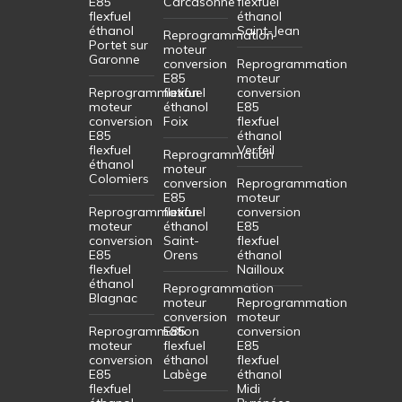
Reprogrammation
E85
moteur
moteur
flexfuel
conversion
conversion
éthanol
E85
E85
Carcasonne
flexfuel
flexfuel
éthanol
éthanol
Saint-Jean
Reprogrammation
Portet sur
moteur
Garonne
conversion
Reprogrammation
E85
moteur
Reprogrammation
flexfuel
conversion
moteur
éthanol
E85
conversion
Foix
flexfuel
E85
éthanol
flexfuel
Verfeil
Reprogrammation
éthanol
moteur
Colomiers
conversion
Reprogrammation
E85
moteur
Reprogrammation
flexfuel
conversion
moteur
éthanol
E85
conversion
Saint-
flexfuel
E85
Orens
éthanol
flexfuel
Nailloux
éthanol
Reprogrammation
Blagnac
moteur
Reprogrammation
conversion
moteur
Reprogrammation
E85
conversion
moteur
flexfuel
E85