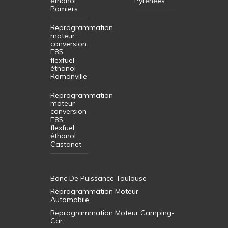
conversion
éthanol
flexfuel
E85
Labège
éthanol
flexfuel
Midi
éthanol
Pyrénées
Pamiers
Reprogrammation
moteur
conversion
E85
flexfuel
éthanol
Ramonville
Reprogrammation
moteur
conversion
E85
flexfuel
éthanol
Castanet
Banc De Puissance Toulouse
Reprogrammation Moteur
Automobile