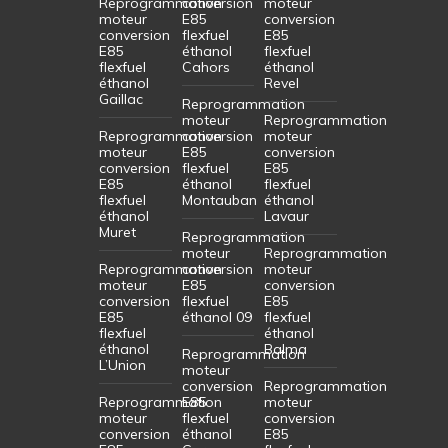
Castres
Reprogrammation
moteur
Reprogrammation
Reprogrammation
conversion
moteur
moteur
E85
conversion
conversion
flexfuel
E85
E85
éthanol
flexfuel
flexfuel
Cahors
éthanol
éthanol
Revel
Gaillac
Reprogrammation
moteur
Reprogrammation
Reprogrammation
conversion
moteur
moteur
E85
conversion
conversion
flexfuel
E85
E85
éthanol
flexfuel
flexfuel
Montauban
éthanol
éthanol
Lavaur
Muret
Reprogrammation
moteur
Reprogrammation
Reprogrammation
conversion
moteur
moteur
E85
conversion
conversion
flexfuel
E85
E85
éthanol 09
flexfuel
flexfuel
éthanol
éthanol
Balma
Reprogrammation
L’Union
moteur
conversion
Reprogrammation