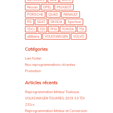
LAND ROVER
Mazda
MERCEDES
MINI
MOTO
Nissan
OPEL
PEUGEOT
PORSCHE
QUAD
RENAULT
RS
SEAT
SKODA
Sportive
TDCI
TDI
TFSI
TOYOTA
TSI
utilitaire
VOLKSWAGEN
VOLVO
Catégories
Lien footer
Nos reprogrammations récentes
Promotion
Articles récents
Reprogrammation Moteur Toulouse
VOLKSWAGEN TOUAREG 2019 3.0 TDI