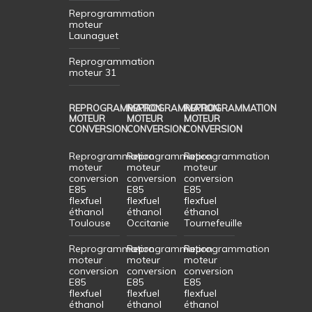
Reprogrammation
moteur
Launaguet
Reprogrammation
moteur 31
REPROGRAMMATION
REPROGRAMMATION
REPROGRAMMATION
MOTEUR
MOTEUR
MOTEUR
CONVERSION
CONVERSION
CONVERSION
Reprogrammation
Reprogrammation
Reprogrammation
moteur
moteur
moteur
conversion
conversion
conversion
E85
E85
E85
flexfuel
flexfuel
flexfuel
éthanol
éthanol
éthanol
Toulouse
Occitanie
Tournefeuille
Reprogrammation
Reprogrammation
Reprogrammation
moteur
moteur
moteur
conversion
conversion
conversion
E85
E85
E85
flexfuel
flexfuel
flexfuel
éthanol
éthanol
éthanol