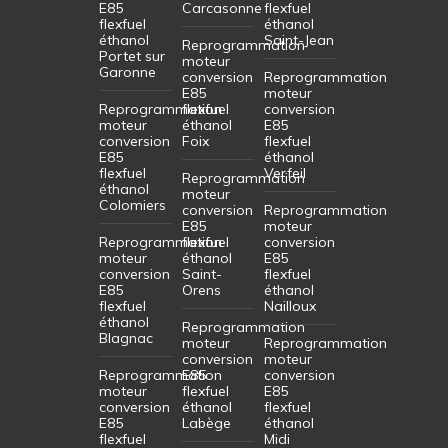
E85
Carcasonne
flexfuel
flexfuel
éthanol
éthanol
Saint-Jean
Reprogrammation
Portet sur
moteur
Garonne
conversion
Reprogrammation
E85
moteur
Reprogrammation
flexfuel
conversion
moteur
éthanol
E85
conversion
Foix
flexfuel
E85
éthanol
flexfuel
Verfeil
Reprogrammation
éthanol
moteur
Colomiers
conversion
Reprogrammation
E85
moteur
Reprogrammation
flexfuel
conversion
moteur
éthanol
E85
conversion
Saint-
flexfuel
E85
Orens
éthanol
flexfuel
Nailloux
éthanol
Reprogrammation
Blagnac
moteur
Reprogrammation
conversion
moteur
Reprogrammation
E85
conversion
moteur
flexfuel
E85
conversion
éthanol
flexfuel
E85
Labège
éthanol
flexfuel
Midi