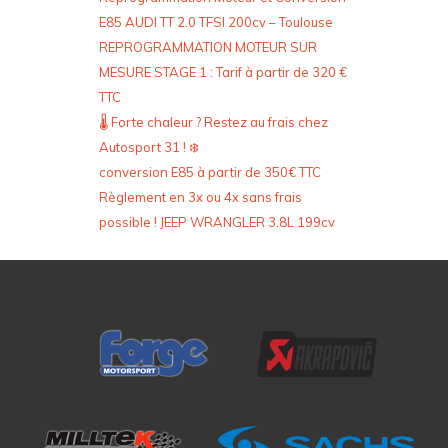
E85 AUDI TT 2.0 TFSI 200cv – Toulouse
REPROGRAMMATION MOTEUR SUR
MESURE STAGE 1 : Tarif à partir de 320 €
TTC
🌡️ Forte chaleur ? Restez au frais chez
Autosport 31 ! ❄️
conversion E85 à partir de 350€ TTC
Règlement en 3x ou 4x sans frais
possible ! JEEP WRANGLER 3.8L 199cv