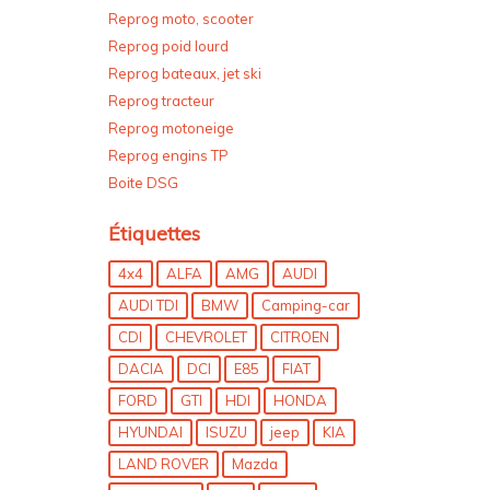
Reprog moto, scooter
Reprog poid lourd
Reprog bateaux, jet ski
Reprog tracteur
Reprog motoneige
Reprog engins TP
Boite DSG
Étiquettes
4x4
ALFA
AMG
AUDI
AUDI TDI
BMW
Camping-car
CDI
CHEVROLET
CITROEN
DACIA
DCI
E85
FIAT
FORD
GTI
HDI
HONDA
HYUNDAI
ISUZU
jeep
KIA
LAND ROVER
Mazda