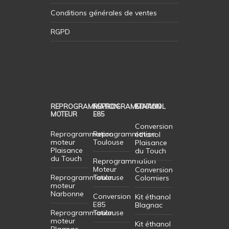
Conditions générales de ventes
RGPD
REPROGRAMMATION
REPROGRAMMATION
ETHANOL
MOTEUR
E85
Conversion
Reprogrammation
Reprogrammation
éthanol
moteur
Toulouse
Plaisance
Plaisance
du Touch
du Touch
Reprogrammation
Moteur
Conversion
Reprogrammation
Toulouse
Colomiers
moteur
Narbonne
Conversion
Kit éthanol
E85
Blagnac
Reprogrammation
Toulouse
moteur
Kit éthanol
Blagnac