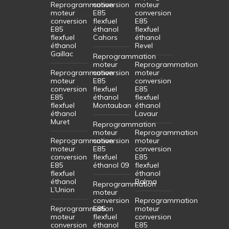
Reprogrammation
conversion
moteur
moteur
E85
conversion
conversion
flexfuel
E85
E85
éthanol
flexfuel
flexfuel
Cahors
éthanol
éthanol
Revel
Gaillac
Reprogrammation
moteur
Reprogrammation
Reprogrammation
conversion
moteur
moteur
E85
conversion
conversion
flexfuel
E85
E85
éthanol
flexfuel
flexfuel
Montauban
éthanol
éthanol
Lavaur
Muret
Reprogrammation
moteur
Reprogrammation
Reprogrammation
conversion
moteur
moteur
E85
conversion
conversion
flexfuel
E85
E85
éthanol 09
flexfuel
flexfuel
éthanol
éthanol
Balma
Reprogrammation
L’Union
moteur
conversion
Reprogrammation
Reprogrammation
E85
moteur
moteur
flexfuel
conversion
conversion
éthanol
E85