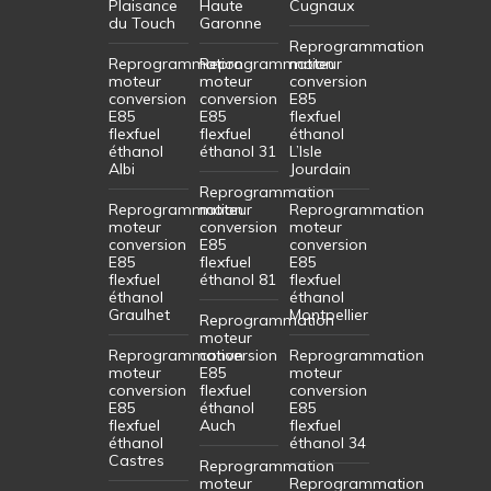
Plaisance
Haute
Cugnaux
du Touch
Garonne
Reprogrammation
Reprogrammation
Reprogrammation
moteur
moteur
moteur
conversion
conversion
conversion
E85
E85
E85
flexfuel
flexfuel
flexfuel
éthanol
éthanol
éthanol 31
L’Isle
Albi
Jourdain
Reprogrammation
Reprogrammation
moteur
Reprogrammation
moteur
conversion
moteur
conversion
E85
conversion
E85
flexfuel
E85
flexfuel
éthanol 81
flexfuel
éthanol
éthanol
Graulhet
Montpellier
Reprogrammation
moteur
Reprogrammation
conversion
Reprogrammation
moteur
E85
moteur
conversion
flexfuel
conversion
E85
éthanol
E85
flexfuel
Auch
flexfuel
éthanol
éthanol 34
Castres
Reprogrammation
moteur
Reprogrammation