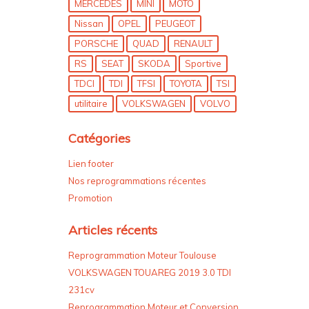
MERCEDES
MINI
MOTO
Nissan
OPEL
PEUGEOT
PORSCHE
QUAD
RENAULT
RS
SEAT
SKODA
Sportive
TDCI
TDI
TFSI
TOYOTA
TSI
utilitaire
VOLKSWAGEN
VOLVO
Catégories
Lien footer
Nos reprogrammations récentes
Promotion
Articles récents
Reprogrammation Moteur Toulouse
VOLKSWAGEN TOUAREG 2019 3.0 TDI
231cv
Reprogrammation Moteur et Conversion