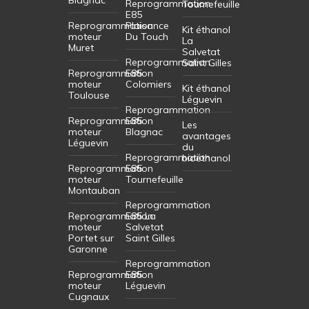
Reprogrammation
Tournefeuille
E85
Reprogrammation
Plaisance
Kit éthanol
moteur
Du Touch
La
Muret
Salvetat
Reprogrammation
Saint Gilles
Reprogrammation
E85
moteur
Colomiers
Kit éthanol
Toulouse
Léguevin
Reprogrammation
Reprogrammation
E85
Les
moteur
Blagnac
avantages
Léguevin
du
Reprogrammation
bioéthanol
Reprogrammation
E85
moteur
Tournefeuille
Montauban
Reprogrammation
Reprogrammation
E85 La
moteur
Salvetat
Portet sur
Saint Gilles
Garonne
Reprogrammation
Reprogrammation
E85
moteur
Léguevin
Cugnaux