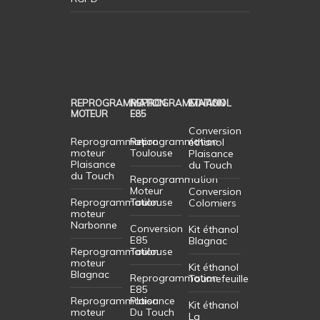
REPROGRAMMATION
REPROGRAMMATION
ETHANOL
MOTEUR
E85
Conversion
Reprogrammation
Reprogrammation
éthanol
moteur
Toulouse
Plaisance
Plaisance
du Touch
du Touch
Reprogrammation
Moteur
Conversion
Reprogrammation
Toulouse
Colomiers
moteur
Narbonne
Conversion
Kit éthanol
E85
Blagnac
Reprogrammation
Toulouse
moteur
Kit éthanol
Blagnac
Reprogrammation
Tournefeuille
E85
Reprogrammation
Plaisance
Kit éthanol
moteur
Du Touch
La