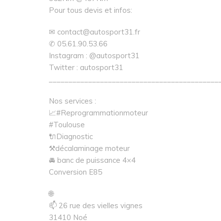
Pour tous devis et infos:
✉ contact@autosport31.fr
✆ 05.61.90.53.66
Instagram : @autosport31
Twitter : autosport31
___________________________________________
Nos services :
📈#Reprogrammationmoteur
#Toulouse
🔌Diagnostic
⚒décalaminage moteur
🚘 banc de puissance 4×4
Conversion E85
🌐
📫 26 rue des vielles vignes
31410 Noé