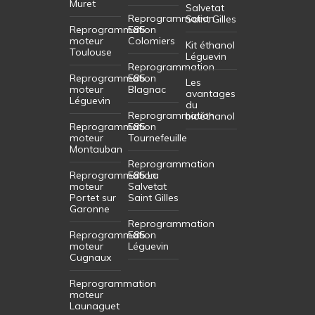
Muret
Salvetat
Reprogrammation
Saint Gilles
Reprogrammation
E85
moteur
Colomiers
Kit éthanol
Toulouse
Léguevin
Reprogrammation
Reprogrammation
E85
Les
moteur
Blagnac
avantages
Léguevin
du
Reprogrammation
bioéthanol
Reprogrammation
E85
moteur
Tournefeuille
Montauban
Reprogrammation
Reprogrammation
E85 La
moteur
Salvetat
Portet sur
Saint Gilles
Garonne
Reprogrammation
Reprogrammation
E85
moteur
Léguevin
Cugnaux
Reprogrammation
moteur
Launaguet