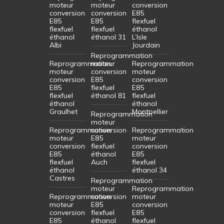
moteur
moteur
conversion
conversion
conversion
E85
E85
E85
flexfuel
flexfuel
flexfuel
éthanol
éthanol
éthanol 31
L’Isle
Albi
Jourdain
Reprogrammation
Reprogrammation
moteur
Reprogrammation
moteur
conversion
moteur
conversion
E85
conversion
E85
flexfuel
E85
flexfuel
éthanol 81
flexfuel
éthanol
éthanol
Graulhet
Montpellier
Reprogrammation
moteur
Reprogrammation
conversion
Reprogrammation
moteur
E85
moteur
conversion
flexfuel
conversion
E85
éthanol
E85
flexfuel
Auch
flexfuel
éthanol
éthanol 34
Castres
Reprogrammation
moteur
Reprogrammation
Reprogrammation
conversion
moteur
moteur
E85
conversion
conversion
flexfuel
E85
E85
éthanol
flexfuel