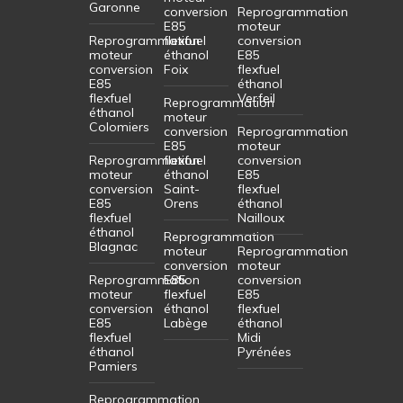
Garonne
conversion
Reprogrammation
E85
moteur
Reprogrammation
flexfuel
conversion
moteur
éthanol
E85
conversion
Foix
flexfuel
E85
éthanol
flexfuel
Verfeil
Reprogrammation
éthanol
moteur
Colomiers
conversion
Reprogrammation
E85
moteur
Reprogrammation
flexfuel
conversion
moteur
éthanol
E85
conversion
Saint-
flexfuel
E85
Orens
éthanol
flexfuel
Nailloux
éthanol
Reprogrammation
Blagnac
moteur
Reprogrammation
conversion
moteur
Reprogrammation
E85
conversion
moteur
flexfuel
E85
conversion
éthanol
flexfuel
E85
Labège
éthanol
flexfuel
Midi
éthanol
Pyrénées
Pamiers
Reprogrammation