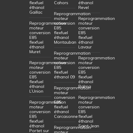
flexfuel
Cahors
éthanol
éthanol
Revel
Gaillac
Reprogrammation
moteur
Reprogrammation
Reprogrammation
conversion
moteur
moteur
E85
conversion
conversion
flexfuel
E85
E85
éthanol
flexfuel
flexfuel
Montauban
éthanol
éthanol
Lavaur
Muret
Reprogrammation
moteur
Reprogrammation
Reprogrammation
conversion
moteur
moteur
E85
conversion
conversion
flexfuel
E85
E85
éthanol 09
flexfuel
flexfuel
éthanol
éthanol
Balma
Reprogrammation
L’Union
moteur
conversion
Reprogrammation
Reprogrammation
E85
moteur
moteur
flexfuel
conversion
conversion
éthanol
E85
E85
Carcasonne
flexfuel
flexfuel
éthanol
éthanol
Saint-Jean
Reprogrammation
Portet sur
moteur