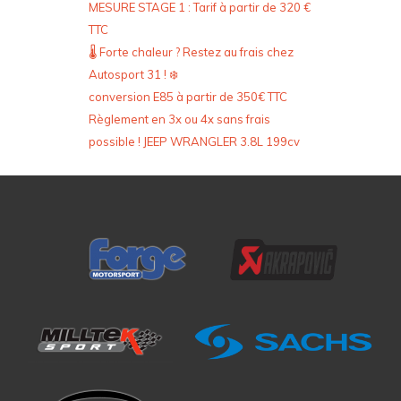
MESURE STAGE 1 : Tarif à partir de 320 €
TTC
🌡️ Forte chaleur ? Restez au frais chez
Autosport 31 ! ❄️
conversion E85 à partir de 350€ TTC
Règlement en 3x ou 4x sans frais
possible ! JEEP WRANGLER 3.8L 199cv