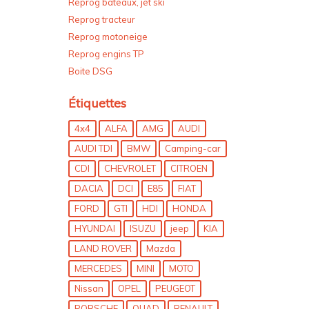
Reprog bateaux, jet ski
Reprog tracteur
Reprog motoneige
Reprog engins TP
Boite DSG
Étiquettes
4x4
ALFA
AMG
AUDI
AUDI TDI
BMW
Camping-car
CDI
CHEVROLET
CITROEN
DACIA
DCI
E85
FIAT
FORD
GTI
HDI
HONDA
HYUNDAI
ISUZU
jeep
KIA
LAND ROVER
Mazda
MERCEDES
MINI
MOTO
Nissan
OPEL
PEUGEOT
PORSCHE
QUAD
RENAULT