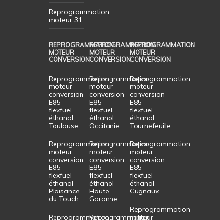
Reprogrammation
moteur 31
REPROGRAMMATION
REPROGRAMMATION
REPROGRAMMATION
MOTEUR
MOTEUR
MOTEUR
CONVERSION
CONVERSION
CONVERSION
Reprogrammation
Reprogrammation
Reprogrammation
moteur
moteur
moteur
conversion
conversion
conversion
E85
E85
E85
flexfuel
flexfuel
flexfuel
éthanol
éthanol
éthanol
Toulouse
Occitanie
Tournefeuille
Reprogrammation
Reprogrammation
Reprogrammation
moteur
moteur
moteur
conversion
conversion
conversion
E85
E85
E85
flexfuel
flexfuel
flexfuel
éthanol
éthanol
éthanol
Plaisance
Haute
Cugnaux
du Touch
Garonne
Reprogrammation
Reprogrammation
Reprogrammation
moteur