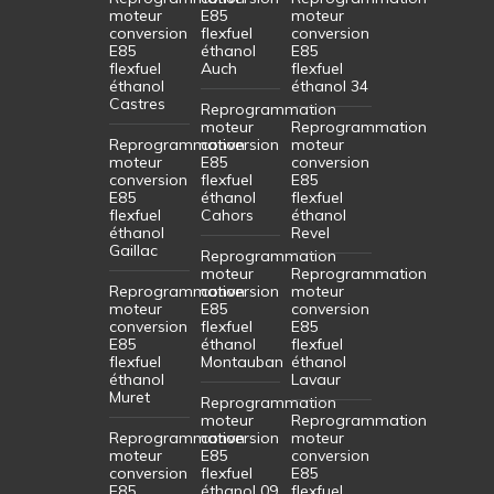
moteur
E85
moteur
conversion
flexfuel
conversion
E85
éthanol
E85
flexfuel
Auch
flexfuel
éthanol
éthanol 34
Castres
Reprogrammation
moteur
Reprogrammation
Reprogrammation
conversion
moteur
moteur
E85
conversion
conversion
flexfuel
E85
E85
éthanol
flexfuel
flexfuel
Cahors
éthanol
éthanol
Revel
Gaillac
Reprogrammation
moteur
Reprogrammation
Reprogrammation
conversion
moteur
moteur
E85
conversion
conversion
flexfuel
E85
E85
éthanol
flexfuel
flexfuel
Montauban
éthanol
éthanol
Lavaur
Muret
Reprogrammation
moteur
Reprogrammation
Reprogrammation
conversion
moteur
moteur
E85
conversion
conversion
flexfuel
E85
E85
éthanol 09
flexfuel