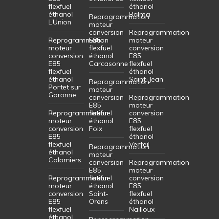
flexfuel
éthanol
éthanol
Balma
Reprogrammation
L’Union
moteur
conversion
Reprogrammation
Reprogrammation
E85
moteur
moteur
flexfuel
conversion
conversion
éthanol
E85
E85
Carcasonne
flexfuel
flexfuel
éthanol
éthanol
Saint-Jean
Reprogrammation
Portet sur
moteur
Garonne
conversion
Reprogrammation
E85
moteur
Reprogrammation
flexfuel
conversion
moteur
éthanol
E85
conversion
Foix
flexfuel
E85
éthanol
flexfuel
Verfeil
Reprogrammation
éthanol
moteur
Colomiers
conversion
Reprogrammation
E85
moteur
Reprogrammation
flexfuel
conversion
moteur
éthanol
E85
conversion
Saint-
flexfuel
E85
Orens
éthanol
flexfuel
Nailloux
éthanol