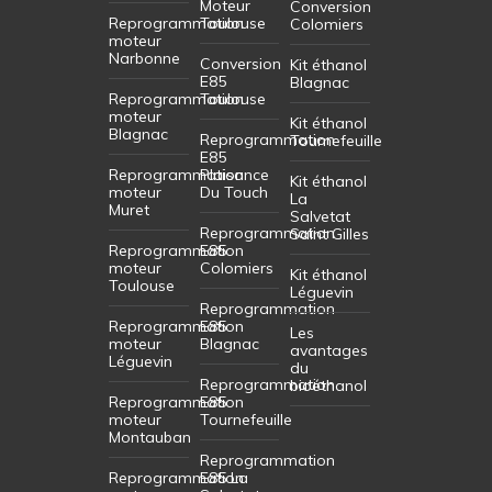
Moteur
Conversion
Reprogrammation
Toulouse
Colomiers
moteur
Narbonne
Conversion
Kit éthanol
E85
Blagnac
Reprogrammation
Toulouse
moteur
Kit éthanol
Blagnac
Reprogrammation
Tournefeuille
E85
Reprogrammation
Plaisance
Kit éthanol
moteur
Du Touch
La
Muret
Salvetat
Reprogrammation
Saint Gilles
Reprogrammation
E85
moteur
Colomiers
Kit éthanol
Toulouse
Léguevin
Reprogrammation
Reprogrammation
E85
Les
moteur
Blagnac
avantages
Léguevin
du
Reprogrammation
bioéthanol
Reprogrammation
E85
moteur
Tournefeuille
Montauban
Reprogrammation
Reprogrammation
E85 La