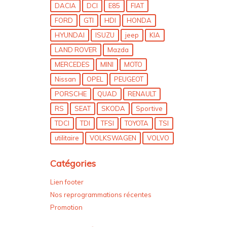
DACIA
DCI
E85
FIAT
FORD
GTI
HDI
HONDA
HYUNDAI
ISUZU
jeep
KIA
LAND ROVER
Mazda
MERCEDES
MINI
MOTO
Nissan
OPEL
PEUGEOT
PORSCHE
QUAD
RENAULT
RS
SEAT
SKODA
Sportive
TDCI
TDI
TFSI
TOYOTA
TSI
utilitaire
VOLKSWAGEN
VOLVO
Catégories
Lien footer
Nos reprogrammations récentes
Promotion