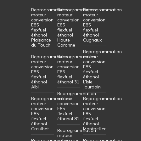
Reprogrammation
Reprogrammation
Reprogrammation
moteur
moteur
moteur
conversion
conversion
conversion
E85
E85
E85
flexfuel
flexfuel
flexfuel
éthanol
éthanol
éthanol
Plaisance
Haute
Cugnaux
du Touch
Garonne
Reprogrammation
Reprogrammation
Reprogrammation
moteur
moteur
moteur
conversion
conversion
conversion
E85
E85
E85
flexfuel
flexfuel
flexfuel
éthanol
éthanol
éthanol 31
L’Isle
Albi
Jourdain
Reprogrammation
Reprogrammation
moteur
Reprogrammation
moteur
conversion
moteur
conversion
E85
conversion
E85
flexfuel
E85
flexfuel
éthanol 81
flexfuel
éthanol
éthanol
Graulhet
Montpellier
Reprogrammation
moteur
Reprogrammation
conversion
Reprogrammation