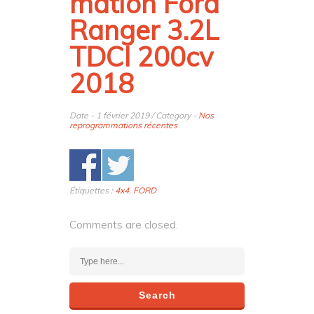
mation Ford
Ranger 3.2L
TDCI 200cv
2018
Date - 1 février 2019 / Category -
Nos
reprogrammations récentes
Étiquettes :
4x4
,
FORD
Comments are closed.