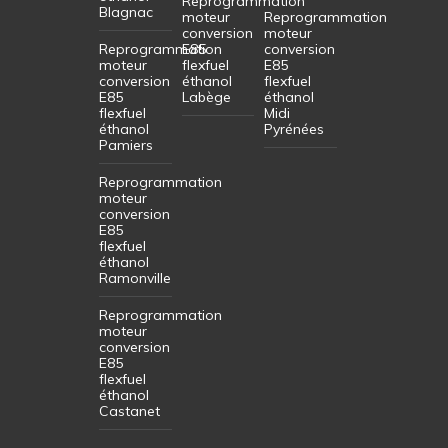
Reprogrammation
Blagnac
moteur
Reprogrammation
conversion
moteur
Reprogrammation
E85
conversion
moteur
flexfuel
E85
conversion
éthanol
flexfuel
E85
Labège
éthanol
flexfuel
Midi
éthanol
Pyrénées
Pamiers
Reprogrammation
moteur
conversion
E85
flexfuel
éthanol
Ramonville
Reprogrammation
moteur
conversion
E85
flexfuel
éthanol
Castanet