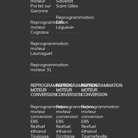
moteur
Salvetat
Portet sur
Saint Gilles
Garonne
Reprogrammation
Reprogrammation
E85
moteur
Léguevin
Cugnaux
Reprogrammation
moteur
Launaguet
Reprogrammation
moteur 31
REPROGRAMMATION
REPROGRAMMATION
REPROGRAMMATION
MOTEUR
MOTEUR
MOTEUR
CONVERSION
CONVERSION
CONVERSION
Reprogrammation
Reprogrammation
Reprogrammation
moteur
moteur
moteur
conversion
conversion
conversion
E85
E85
E85
flexfuel
flexfuel
flexfuel
éthanol
éthanol
éthanol
Toulouse
Occitanie
Tournefeuille