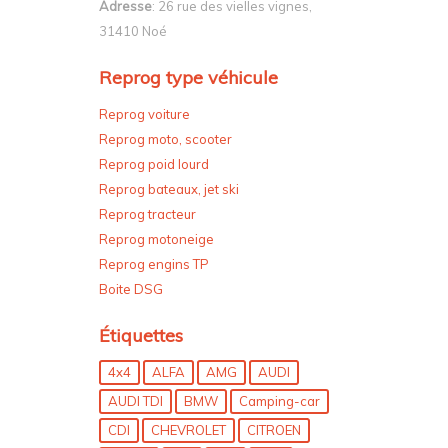
Adresse
: 26 rue des vielles vignes,
31410 Noé
Reprog type véhicule
Reprog voiture
Reprog moto, scooter
Reprog poid lourd
Reprog bateaux, jet ski
Reprog tracteur
Reprog motoneige
Reprog engins TP
Boite DSG
Étiquettes
4x4
ALFA
AMG
AUDI
AUDI TDI
BMW
Camping-car
CDI
CHEVROLET
CITROEN