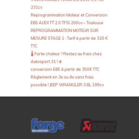
231cv
Reprogrammation Moteur et Conversion
E85 AUDI TT 2.0 TFSI 200cv – Toulouse
REPROGRAMMATION MOTEUR SUR
MESURE STAGE 1 : Tarif à partir de 320 €
TTC
🌡️ Forte chaleur ? Restez au frais chez
Autosport 31 ! ❄️
conversion E85 à partir de 350€ TTC
Règlement en 3x ou 4x sans frais
possible ! JEEP WRANGLER 3.8L 199cv