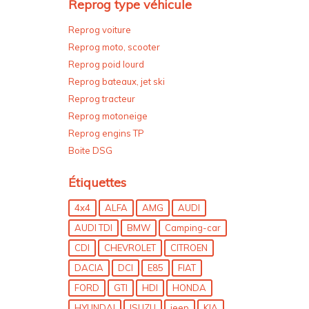
Reprog type véhicule
Reprog voiture
Reprog moto, scooter
Reprog poid lourd
Reprog bateaux, jet ski
Reprog tracteur
Reprog motoneige
Reprog engins TP
Boite DSG
Étiquettes
4x4
ALFA
AMG
AUDI
AUDI TDI
BMW
Camping-car
CDI
CHEVROLET
CITROEN
DACIA
DCI
E85
FIAT
FORD
GTI
HDI
HONDA
HYUNDAI
ISUZU
jeep
KIA