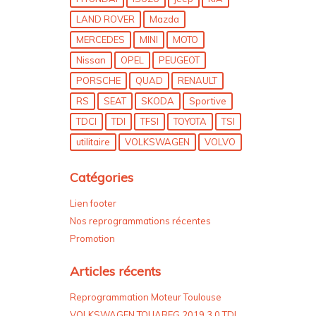
LAND ROVER
Mazda
MERCEDES
MINI
MOTO
Nissan
OPEL
PEUGEOT
PORSCHE
QUAD
RENAULT
RS
SEAT
SKODA
Sportive
TDCI
TDI
TFSI
TOYOTA
TSI
utilitaire
VOLKSWAGEN
VOLVO
Catégories
Lien footer
Nos reprogrammations récentes
Promotion
Articles récents
Reprogrammation Moteur Toulouse
VOLKSWAGEN TOUAREG 2019 3.0 TDI