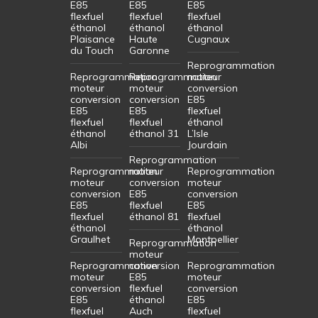
E85
E85
E85
flexfuel
flexfuel
flexfuel
éthanol
éthanol
éthanol
Plaisance
Haute
Cugnaux
du Touch
Garonne
Reprogrammation
Reprogrammation
Reprogrammation
moteur
moteur
moteur
conversion
conversion
conversion
E85
E85
E85
flexfuel
flexfuel
flexfuel
éthanol
éthanol
éthanol 31
L’Isle
Albi
Jourdain
Reprogrammation
Reprogrammation
moteur
Reprogrammation
moteur
conversion
moteur
conversion
E85
conversion
E85
flexfuel
E85
flexfuel
éthanol 81
flexfuel
éthanol
éthanol
Graulhet
Montpellier
Reprogrammation
moteur
Reprogrammation
conversion
Reprogrammation
moteur
E85
moteur
conversion
flexfuel
conversion
E85
éthanol
E85
flexfuel
Auch
flexfuel