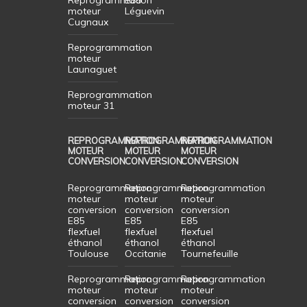
Reprogrammation
E85
moteur
Léguevin
Cugnaux
Reprogrammation
moteur
Launaguet
Reprogrammation
moteur 31
REPROGRAMMATION
REPROGRAMMATION
REPROGRAMMATION
MOTEUR
MOTEUR
MOTEUR
CONVERSION
CONVERSION
CONVERSION
Reprogrammation
Reprogrammation
Reprogrammation
moteur
moteur
moteur
conversion
conversion
conversion
E85
E85
E85
flexfuel
flexfuel
flexfuel
éthanol
éthanol
éthanol
Toulouse
Occitanie
Tournefeuille
Reprogrammation
Reprogrammation
Reprogrammation
moteur
moteur
moteur
conversion
conversion
conversion