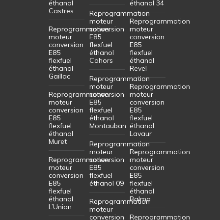
éthanol
éthanol 34
Castres
Reprogrammation
moteur
Reprogrammation
Reprogrammation
conversion
moteur
moteur
E85
conversion
conversion
flexfuel
E85
E85
éthanol
flexfuel
flexfuel
Cahors
éthanol
éthanol
Revel
Gaillac
Reprogrammation
moteur
Reprogrammation
Reprogrammation
conversion
moteur
moteur
E85
conversion
conversion
flexfuel
E85
E85
éthanol
flexfuel
flexfuel
Montauban
éthanol
éthanol
Lavaur
Muret
Reprogrammation
moteur
Reprogrammation
Reprogrammation
conversion
moteur
moteur
E85
conversion
conversion
flexfuel
E85
E85
éthanol 09
flexfuel
flexfuel
éthanol
éthanol
Balma
Reprogrammation
L’Union
moteur
conversion
Reprogrammation