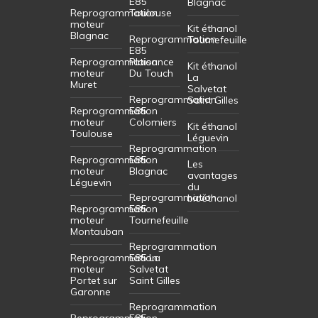
E85
Blagnac
Reprogrammation
Toulouse
moteur
Kit éthanol
Blagnac
Reprogrammation
Tournefeuille
E85
Reprogrammation
Plaisance
Kit éthanol
moteur
Du Touch
La
Muret
Salvetat
Reprogrammation
Saint Gilles
Reprogrammation
E85
moteur
Colomiers
Kit éthanol
Toulouse
Léguevin
Reprogrammation
Reprogrammation
E85
Les
moteur
Blagnac
avantages
Léguevin
du
Reprogrammation
bioéthanol
Reprogrammation
E85
moteur
Tournefeuille
Montauban
Reprogrammation
Reprogrammation
E85 La
moteur
Salvetat
Portet sur
Saint Gilles
Garonne
Reprogrammation