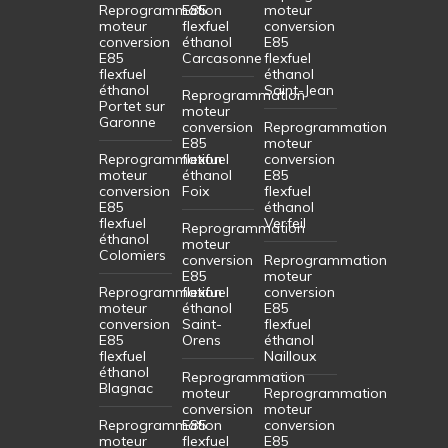
Reprogrammation
E85
moteur
moteur
flexfuel
conversion
conversion
éthanol
E85
E85
Carcasonne
flexfuel
flexfuel
éthanol
éthanol
Saint-Jean
Reprogrammation
Portet sur
moteur
Garonne
conversion
Reprogrammation
E85
moteur
Reprogrammation
flexfuel
conversion
moteur
éthanol
E85
conversion
Foix
flexfuel
E85
éthanol
flexfuel
Verfeil
Reprogrammation
éthanol
moteur
Colomiers
conversion
Reprogrammation
E85
moteur
Reprogrammation
flexfuel
conversion
moteur
éthanol
E85
conversion
Saint-
flexfuel
E85
Orens
éthanol
flexfuel
Nailloux
éthanol
Reprogrammation
Blagnac
moteur
Reprogrammation
conversion
moteur
Reprogrammation
E85
conversion
moteur
flexfuel
E85