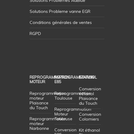
Solutions Problemes AdBlue
Solutions Probleme vanne EGR
Conditions générales de ventes
RGPD
REPROGRAMMATION
REPROGRAMMATION
ETHANOL
MOTEUR
E85
Conversion
Reprogrammation
Reprogrammation
éthanol
moteur
Toulouse
Plaisance
Plaisance
du Touch
du Touch
Reprogrammation
Moteur
Conversion
Reprogrammation
Toulouse
Colomiers
moteur
Narbonne
Conversion
Kit éthanol