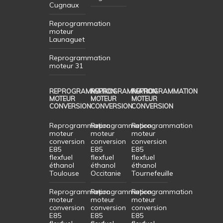
Cugnaux
Reprogrammation
moteur
Launaguet
Reprogrammation
moteur 31
REPROGRAMMATION
REPROGRAMMATION
REPROGRAMMATION
MOTEUR
MOTEUR
MOTEUR
CONVERSION
CONVERSION
CONVERSION
Reprogrammation
Reprogrammation
Reprogrammation
moteur
moteur
moteur
conversion
conversion
conversion
E85
E85
E85
flexfuel
flexfuel
flexfuel
éthanol
éthanol
éthanol
Toulouse
Occitanie
Tournefeuille
Reprogrammation
Reprogrammation
Reprogrammation
moteur
moteur
moteur
conversion
conversion
conversion
E85
E85
E85