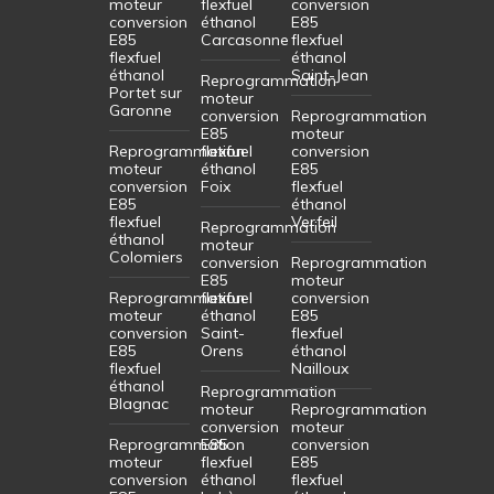
moteur
flexfuel
conversion
conversion
éthanol
E85
E85
Carcasonne
flexfuel
flexfuel
éthanol
éthanol
Saint-Jean
Reprogrammation
Portet sur
moteur
Garonne
conversion
Reprogrammation
E85
moteur
Reprogrammation
flexfuel
conversion
moteur
éthanol
E85
conversion
Foix
flexfuel
E85
éthanol
flexfuel
Verfeil
Reprogrammation
éthanol
moteur
Colomiers
conversion
Reprogrammation
E85
moteur
Reprogrammation
flexfuel
conversion
moteur
éthanol
E85
conversion
Saint-
flexfuel
E85
Orens
éthanol
flexfuel
Nailloux
éthanol
Reprogrammation
Blagnac
moteur
Reprogrammation
conversion
moteur
Reprogrammation
E85
conversion
moteur
flexfuel
E85
conversion
éthanol
flexfuel