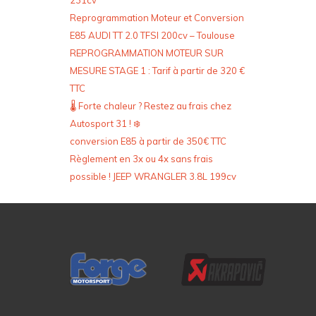
231cv
Reprogrammation Moteur et Conversion
E85 AUDI TT 2.0 TFSI 200cv – Toulouse
REPROGRAMMATION MOTEUR SUR
MESURE STAGE 1 : Tarif à partir de 320 €
TTC
🌡️ Forte chaleur ? Restez au frais chez
Autosport 31 ! ❄️
conversion E85 à partir de 350€ TTC
Règlement en 3x ou 4x sans frais
possible ! JEEP WRANGLER 3.8L 199cv