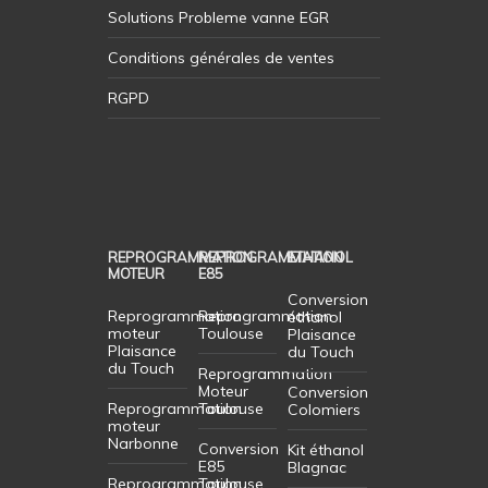
Solutions Probleme vanne EGR
Conditions générales de ventes
RGPD
REPROGRAMMATION
REPROGRAMMATION
ETHANOL
MOTEUR
E85
Conversion
Reprogrammation
Reprogrammation
éthanol
moteur
Toulouse
Plaisance
Plaisance
du Touch
du Touch
Reprogrammation
Moteur
Conversion
Reprogrammation
Toulouse
Colomiers
moteur
Narbonne
Conversion
Kit éthanol
E85
Blagnac
Reprogrammation
Toulouse