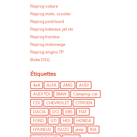
Reprog voiture
Reprog moto, scooter
Reprog poid lourd
Reprog bateaux, jet ski
Reprog tracteur
Reprog motoneige
Reprog engins TP
Boite DSG
Étiquettes
4x4
ALFA
AMG
AUDI
AUDI TDI
BMW
Camping-car
CDI
CHEVROLET
CITROEN
DACIA
DCI
E85
FIAT
FORD
GTI
HDI
HONDA
HYUNDAI
ISUZU
jeep
KIA