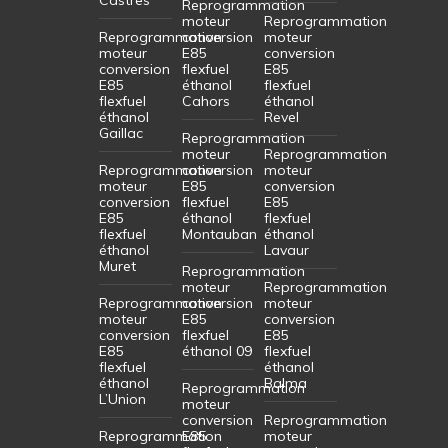
Reprogrammation
moteur
Reprogrammation
Reprogrammation
conversion
moteur
moteur
E85
conversion
conversion
flexfuel
E85
E85
éthanol
flexfuel
flexfuel
Cahors
éthanol
éthanol
Revel
Gaillac
Reprogrammation
moteur
Reprogrammation
Reprogrammation
conversion
moteur
moteur
E85
conversion
conversion
flexfuel
E85
E85
éthanol
flexfuel
flexfuel
Montauban
éthanol
éthanol
Lavaur
Muret
Reprogrammation
moteur
Reprogrammation
Reprogrammation
conversion
moteur
moteur
E85
conversion
conversion
flexfuel
E85
E85
éthanol 09
flexfuel
flexfuel
éthanol
éthanol
Balma
Reprogrammation
L’Union
moteur
conversion
Reprogrammation
Reprogrammation
E85
moteur