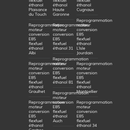
flexfuel
flexfuel
flexfuel
éthanol
éthanol
éthanol
Plaisance
Haute
Cugnaux
du Touch
Garonne
Reprogrammation
Reprogrammation
Reprogrammation
moteur
moteur
moteur
conversion
conversion
conversion
E85
E85
E85
flexfuel
flexfuel
flexfuel
éthanol
éthanol
éthanol 31
L’Isle
Albi
Jourdain
Reprogrammation
Reprogrammation
moteur
Reprogrammation
moteur
conversion
moteur
conversion
E85
conversion
E85
flexfuel
E85
flexfuel
éthanol 81
flexfuel
éthanol
éthanol
Graulhet
Montpellier
Reprogrammation
moteur
Reprogrammation
conversion
Reprogrammation
moteur
E85
moteur
conversion
flexfuel
conversion
E85
éthanol
E85
flexfuel
Auch
flexfuel
éthanol
éthanol 34
Castres