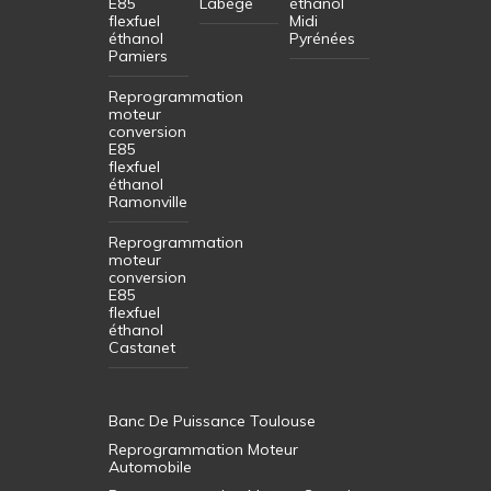
E85
Labège
éthanol
flexfuel
Midi
éthanol
Pyrénées
Pamiers
Reprogrammation
moteur
conversion
E85
flexfuel
éthanol
Ramonville
Reprogrammation
moteur
conversion
E85
flexfuel
éthanol
Castanet
Banc De Puissance Toulouse
Reprogrammation Moteur
Automobile