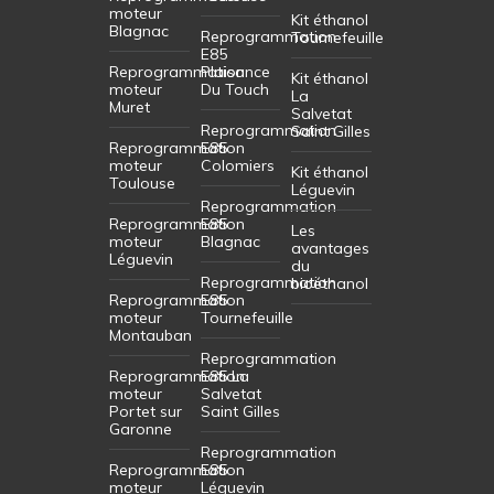
moteur
Kit éthanol
Blagnac
Reprogrammation
Tournefeuille
E85
Reprogrammation
Plaisance
Kit éthanol
moteur
Du Touch
La
Muret
Salvetat
Reprogrammation
Saint Gilles
Reprogrammation
E85
moteur
Colomiers
Kit éthanol
Toulouse
Léguevin
Reprogrammation
Reprogrammation
E85
Les
moteur
Blagnac
avantages
Léguevin
du
Reprogrammation
bioéthanol
Reprogrammation
E85
moteur
Tournefeuille
Montauban
Reprogrammation
Reprogrammation
E85 La
moteur
Salvetat
Portet sur
Saint Gilles
Garonne
Reprogrammation
Reprogrammation
E85
moteur
Léguevin